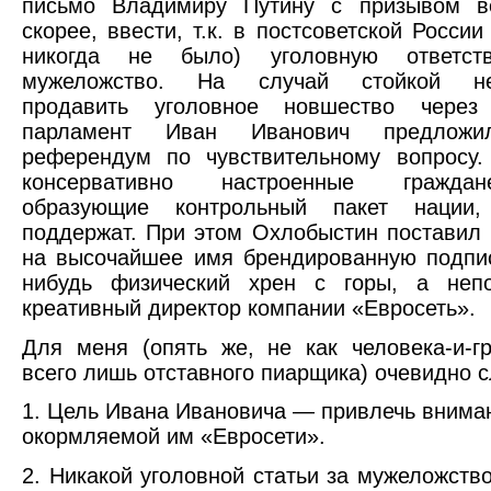
письмо Владимиру Путину с призывом ве
скорее, ввести, т.к. в постсоветской России
никогда не было) уголовную ответств
мужеложство. На случай стойкой нес
продавить уголовное новшество через
парламент Иван Иванович предложи
референдум по чувствительному вопросу.
консервативно настроенные гражда
образующие контрольный пакет нации,
поддержат. При этом Охлобыстин поставил
на высочайшее имя брендированную подпис
нибудь физический хрен с горы, а непо
креативный директор компании «Евросеть».
Для меня (опять же, не как человека-и-г
всего лишь отставного пиарщика) очевидно 
1. Цель Ивана Ивановича — привлечь вниман
окормляемой им «Евросети».
2. Никакой уголовной статьи за мужеложство