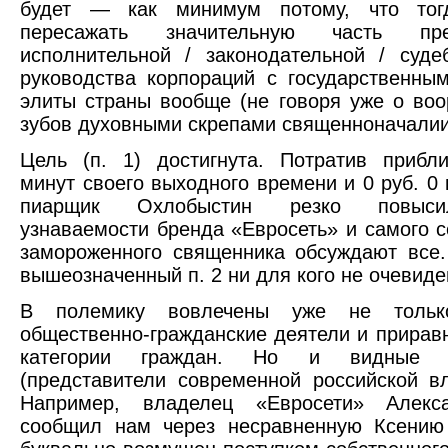
будет — как минимум потому, что тог
пересажать значительную часть пред
исполнительной / законодательной / суде
руководства корпораций с государственны
элиты страны вообще (не говоря уже о во
зубов духовными скрепами священноначали
Цель (п. 1) достигнута. Потратив прибл
минут своего выходного времени и 0 руб. 0 
пиарщик Охлобыстин резко повыси
узнаваемости бренда «Евросеть» и самого 
замороженного священника обсуждают все.
вышеозначенный п. 2 ни для кого не очевиде
В полемику вовлечены уже не только
общественно-гражданские деятели и прирав
категории граждан. Но и видные м
(представители современной российской вл
Например, владелец «Евросети» Алекс
сообщил нам через несравненную Ксению 