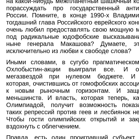
на какой-нибудь межпланетный шашечный ко
порассуждать про государственный ант
России. Помните, в конце 1990-х Владими
тогдашний глава Российского еврейского кон
очень любил предоставлять свою мощную 
под радикальные юдофобские высказывани
ныне генерала Макашова? Думаете, эт
исключительно из любви к свободе слова?
Иными словами, в сугубо прагматическо
Охлобыстин-акции выиграли все. И о
мегазвездой при нулевом бюджете. И 
которая, очистившись от гомофобских ассоци
к новым рыночным горизонтам. И защи
меньшинств. И власть, которая теперь, к
Олимпиадой, получит возможность показа
таких репрессий против геев и лесбиянок не
Чтобы гости олимпийских открытий и зак
вздохнуть с облегчением.
Правда, есть один проигравший субъект.