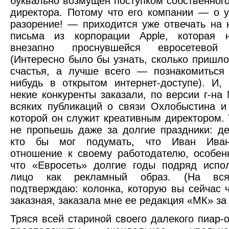
буквально возмущен поступком собственного
директора. Потому что его компании — о у
разорение! — приходится уже отвечать на
письма из корпорации Apple, которая 
внезапно проснувшейся евросетевой 
(Интересно было бы узнать, сколько пришло
счастья, а лучше всего — познакомиться
нибудь в открытом интернет-доступе). И, 
некие конкуренты заказали, по версии г-на 
всяких публикаций о связи Охлобыстина и
которой он служит креативным директором. 
не пропьешь даже за долгие праздники: де
кто бы мог подумать, что Иван Иван
отношение к своему работодателю, особен
что «Евросеть» долгие годы подряд испо
лицо как рекламный образ. (На вся
подтверждаю: колонка, которую вы сейчас ч
заказная, заказала мне ее редакция «МК» за 
Тряся всей стариной своего далекого пиар-о