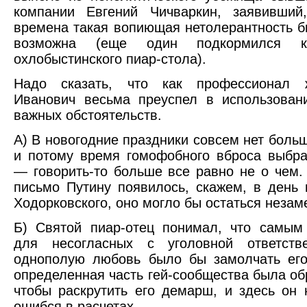
компании Евгений Чичваркин, заявивший
времена такая вопиющая нетолерантность б
возможна (еще один подкормился 
охлобыстинского пиар-стола).
Надо сказать, что как профессионал 
Иванович весьма преуспел в использован
важных обстоятельств.
А) В новогодние праздники совсем нет больш
и потому время гомофобного вброса выбр
— говорить-то больше все равно не о чем.
письмо Путину появилось, скажем, в день
Ходорковского, оно могло бы остаться неза
Б) Святой пиар-отец понимал, что самым
для несогласных с уголовной ответств
однополую любовь было бы замолчать его
определенная часть гей-сообщества была обр
чтобы раскрутить его демарш, и здесь он 
ошибся в расчетах.