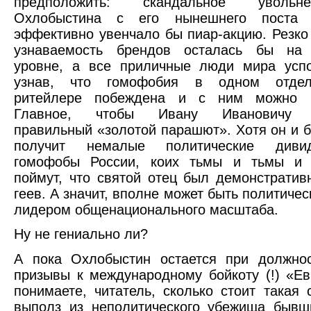
предположить: скандальное уволь
Охлобыстина с его нынешнего поста 
эффективно увенчало бы пиар-акцию. Резк
узнаваемость брендов осталась бы на 
уровне, а все приличные люди мира успо
узнав, что гомофобия в одном отдел
ритейлере побеждена и с ним можно и
Главное, чтобы Ивану Ивановичу 
правильный «золотой парашют». Хотя он и 
получит немалые политические диви
гомофобы России, коих тьмы и тьмы и 
поймут, что святой отец был демонстратив
геев. А значит, вполне может быть политиче
лидером общенационального масштаба.
Ну не гениально ли?
А пока Охлобыстин остается при должнос
призывы к международному бойкоту (!) «Ев
понимаете, читатель, сколько стоит такая 
выполз из неполитического убежища бывш