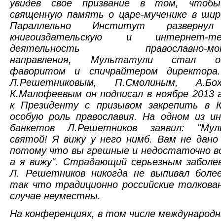
увидев свое призвание в том, чтобы
священную память о царе-мученике в шир
Параллельно Институт развернул
книгоиздательскую и интернет-тел
деятельность православно-монар
направления, Мультатули стал оф
фаворитом и спичрайтером директора
Л.Решетниковым, П.Смолиным, А.Б
К.Малофеевым он подписал в ноябре 2013 
к Президенту с призывом закрепить в 
особую роль православия. На одном из и
банкетов Л.Решетников заявил: "Му
святой! Я вижу у него нимб. Вам не дано
потому что вы грешные и недостаточно в
а я вижу". Страдающий серьезным заболе
Л. Решетников никогда не выпивал более
так что традиционно российские толкова
случае неуместны.
На конференциях, в том числе международн