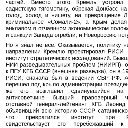
частей. Вместо этого Кремль устроил 
садистскую тягомотину, обрекая Донбасс на
голод, холод и нищету, на превращение 
криминальное «Сомали-2», а Крым делая
анклавом в отчаянном экономическом положе
и санкции Запада огребли, и Новороссию пог
Но я знал не все. Оказывается, политику н
направлении Кремлю проектировал РИСИ –
институт стратегических исследований. Бывш
НИИ разведывательных проблем (НИИРП), 
к ПГУ КГБ СССР (внешняя разведка), он в 19
РИСИ, сначала был в ведении СВР РФ. А
перешел под крыло администрации президен
же его возглавил сдвинувшийся на
антисоветчине бывший правоверный 
отставной генерал-лейтенант КГБ Леонид
объявивший всю историю СССР сатанинско
что превратился институт при Ре
свидетельствует его перебежавший к 