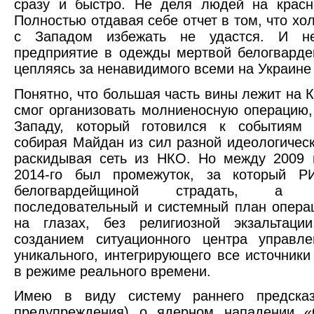
сразу и быстро. Не деля людей на красн
Полностью отдавая себе отчет в том, что хо
с Западом избежать не удастся. И н
предприятие в одежды мертвой белогвард
цепляясь за ненавидимого всеми на Украине
Понятно, что большая часть вины лежит на К
смог организовать молниеносную операцию,
Западу, который готовился к событиям 
собирая Майдан из сил разной идеологическ
раскидывая сеть из НКО. Но между 2009 
2014-го был промежуток, за который 
белогвардейщиной страдать, а ра
последовательный и системный план опера
на глазах, без религиозной экзальтации
созданием ситуационного центра управле
уникального, интегрирующего все источник
в режиме реального времени.
Имею в виду систему раннего предска
предупреждения) о ядерном нападении «