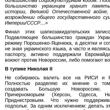
большинства социокультурным кодом. Под
большинство украинцев хранит памят
истории, Великой Отечественной войне
возрождении общего государственного су
Империи/СССР…»
Финал этих шапкозакидательских записо
Подавляющее большинство граждан Укра
режиму Порошенко-Яценюка, а десятки и сот
не зная украинского языка, а часто и являяс
паспорту, активно поддержали Евромайд
воюют против Новороссии, либо помогают 
В тупике Николая II
Не собираюсь валить все на РИСИ и Р
Полностью разделяю их мнение о том
создавать Большую Новороссию
Причерноморьем (Херсон, Одесса, Ни
Приднестровьем. Что нужно поддержив
подполье. За одним исключением: делать э