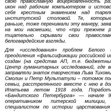
свою православную воцерковленность ра
икон над рабочим компьютером и истов
себя крестным знамением над тарел
институтской столовой. Те, которы
раньше, тоже перенимали эту манеру, зая
на мои насмешки, что «при прежнем р
тщательно скрывали свои православно
белогвардейские взгляды.
Для «исследования» проблем Белого 
преодоления «фальсификации российской 
создан (на средства АП, т.е. бюджетны
Центр гуманитарных исследований, где в
заправляли знаток творчества Льва Тихом
Смолин и Петр Мультатули – потомок пов
семьи, расстрелянного вместе с нею в д
Ипатьева летом 1918 года. Поработ
«Бандитского Петербурга» — начале 9
оперативником питерской милиции
специалистом по истории царствования 