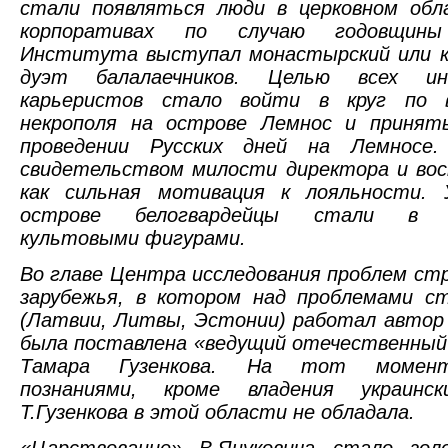
стали появляться люди в церковном обла
корпоративах по случаю годовщины
Института выступал монастырский или ка
дуэт балалаечников. Целью всех ин
карьеристов стало войти в круг по в
некрополя на острове Лемнос и принят
проведении Русских дней на Лемносе
свидетельством милости директора и вос
как сильная мотивация к лояльности.
острове белогвардейцы стали в 
культовыми фигурами.
Во главе Центра исследования проблем ст
зарубежья, в котором над проблемами с
(Латвии, Литвы, Эстонии) работал автор
была поставлена «ведущий отечественный
Тамара Гузенкова. На тот момент
познаниями, кроме владения украинск
Т.Гузенкова в этой области не обладала.
«Царствование» В.Януковича стало зо