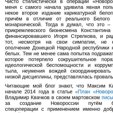
Чисто стилистически в операции «Новоро
меня с самого начала удивила явная поп
некое второе издание карикатурной бело
причём в отличие от реального Белого
монархической. Тогда я думал, что это –
прикремлевского бизнесмена Константина
финансировавшего Игоря Стрелкова, и ра
тот, несмотря на свои симпатии, не 
ополчение Донецкой Народной республики 
белых. Тем не менее сама попытка подража
которое потерпело сокрушительное пора
идеологической беспомощности и коррумп
тыла, неумения вождей скоординировать
низкой дисциплины, представлялась проваль
Читающие мой блог знают, что Максим К
начале 2014 года в статье
«План «Новоро
Владимир Квачков в своем мартовском
пись
за создание Новороссии путём бы
спецоперации с применением именно добр