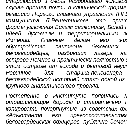
стареющего и очень нездорового человек
случае прошел почти в клинической форме
бывшего Первого главного управления (П
коммуниста Л.Решетникова это приня
формы увлечения Белым движением, Белой 
идеей, духовным и территориальным в
Империи. Главным делом его жи
обустройство пантеона бежавших
белогвардейцев, разбивших лагерь на
острове Лемнос и практически полностью
этом острове от голода и бытовой неус
Невинное для старика-пенсионера
белогвардейской историей стало одной из
крупного аналитического провала.
Постепенно в Институте появились н
отращивающие бороды и старательно 
копировать почерпнутые из советских ф
«Адъютанта его превосходительст
белогвардейских офицеров, публично дем