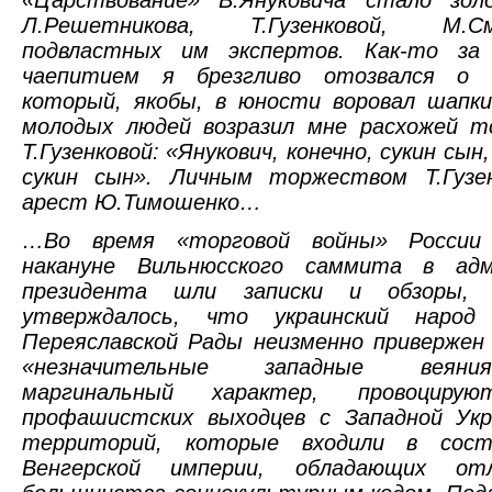
Л.Решетникова, Т.Гузенковой, М.
подвластных им экспертов. Как-то за
чаепитием я брезгливо отозвался о В
который, якобы, в юности воровал шапки
молодых людей возразил мне расхожей т
Т.Гузенковой: «Янукович, конечно, сукин сы
сукин сын». Личным торжеством Т.Гузе
арест Ю.Тимошенко…
…Во время «торговой войны» России
накануне Вильнюсского саммита в адм
президента шли записки и обзоры,
утверждалось, что украинский народ
Переяславской Рады неизменно привержен
«незначительные западные веян
маргинальный характер, провоцирую
профашистских выходцев с Западной Ук
территорий, которые входили в сост
Венгерской империи, обладающих о