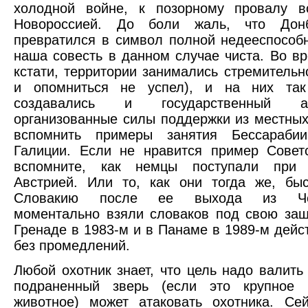
холодной войне, к позорному провалу в
Новороссией. До боли жаль, что Донб
превратился в символ полной недееспособ
наша совесть в данном случае чиста. Во в
кстати, территории занимались стремительно
и опомниться не успел), и на них та
создавались и государственный а
организованные силы поддержки из местных
вспомнить примеры занятия Бессарабии
Галиции. Если не нравится пример Совет
вспомните, как немцы поступали при
Австрией. Или то, как они тогда же, бы
Словакию после ее выхода из Чех
моментально взяли словаков под свою за
Гренаде в 1983-м и в Панаме в 1989-м дейс
без промедлений.
Любой охотник знает, что цель надо валить 
подраненный зверь (если это крупное
животное) может атаковать охотника. Се