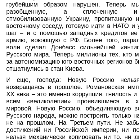
грубейшим образом нарушен. Теперь м
разобщенную, а сплоченную и
отмобилизованную Украину, пропитанную 
восточному соседу, готовую идти в НАТО и 
шаг – и с помощью западных кредитов ее
армию, воюющую с РФ. Более того, парал
воли сделал Донбасс сильнейшей «антип
Русского мира. Теперь миллионы тех, кто м
за автономизацию юго-восточных регионов 
отшатнулись в стан Киева.
И еще, господа: Новую Россию нельзя
возвращаясь в прошлое. Романовская имп
ХХ века – это именно коррупция, гнилость и
всем «великолепии» проявившиеся в х
мировой. Новую Россию, объединяющую вс
Русского народа, можно построить только н
не на прошлом. На Третьем пути. Не заб
достижений ни Российской империи, ни п
нельзя механически копировать ни то, ни д