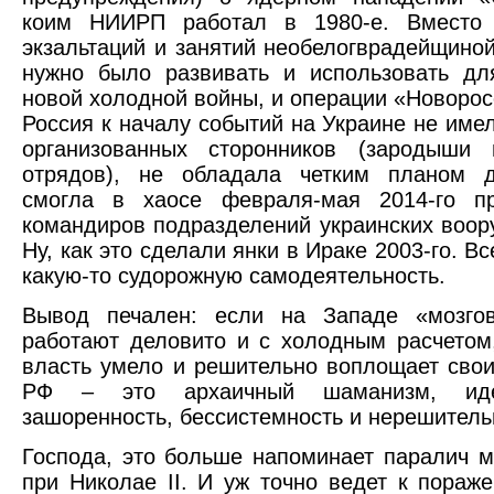
коим НИИРП работал в 1980-е. Вместо 
экзальтаций и занятий необелогврадейщиной
нужно было развивать и использовать дл
новой холодной войны, и операции «Новоросс
Россия к началу событий на Украине не имел
организованных сторонников (зародыши 
отрядов), не обладала четким планом д
смогла в хаосе февраля-мая 2014-го пр
командиров подразделений украинских воор
Ну, как это сделали янки в Ираке 2003-го. В
какую-то судорожную самодеятельность.
Вывод печален: если на Западе «мозго
работают деловито и с холодным расчетом
власть умело и решительно воплощает свои
РФ – это архаичный шаманизм, идео
зашоренность, бессистемность и нерешитель
Господа, это больше напоминает паралич м
при Николае II. И уж точно ведет к пораж