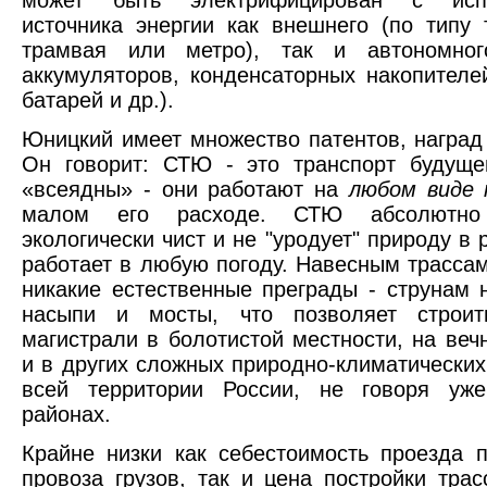
может быть электрифицирован с испо
источника энергии как внешнего (по типу 
трамвая или метро), так и автономног
аккумуляторов, конденсаторных накопителе
батарей и др.).
Юницкий имеет множество патентов, наград
Он говорит: СТЮ - это транспорт будуще
«всеядны» - они работают на
любом виде
малом его расходе. СТЮ абсолютно 
экологически чист и не "уродует" природу в 
работает в любую погоду. Навесным трасса
никакие естественные преграды - струнам 
насыпи и мосты, что позволяет строит
магистрали в болотистой местности, на веч
и в других сложных природно-климатических
всей территории России, не говоря уж
районах.
Крайне низки как себестоимость проезда 
провоза грузов, так и цена постройки трас