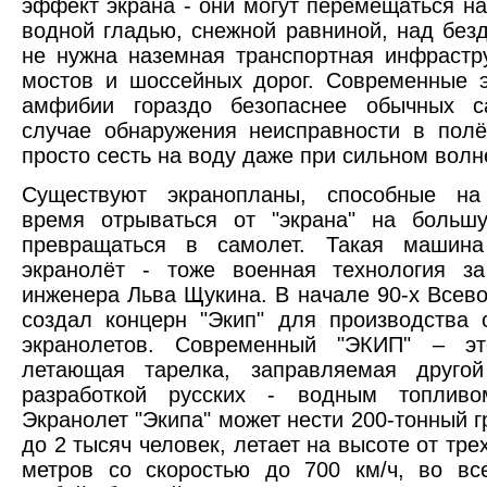
эффект экрана - они могут перемещаться н
водной гладью, снежной равниной, над без
не нужна наземная транспортная инфрастр
мостов и шоссейных дорог. Современные 
амфибии гораздо безопаснее обычных с
случае обнаружения неисправности в пол
просто сесть на воду даже при сильном волн
Существуют экранопланы, способные на
время отрываться от "экрана" на больш
превращаться в самолет. Такая машина
экранолёт - тоже военная технология за
инженера Льва Щукина. В начале 90-х Всев
создал концерн "Экип" для производства
экранолетов. Современный "ЭКИП" – эт
летающая тарелка, заправляемая другой
разработкой русских - водным топливом
Экранолет "Экипа" может нести 200-тонный г
до 2 тысяч человек, летает на высоте от тре
метров со скоростью до 700 км/ч, во вс