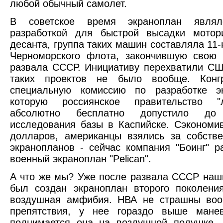
любой обычный самолет.
В советское время экраноплан являл
разработкой для быстрой высадки мотори
десанта, группа таких машин составляла 11-
Черноморского флота, закончившую свою 
развала СССР. Инициативу перехватили СШ
таких проектов не было вообще. Конг
специальную комиссию по разработке эк
которую россиянское правительство "
абсолютно бесплатно допустило до 
исследования базы в Каспийске. Сэконом
долларов, американцы взялись за собств
экранопланов - сейчас компания "Боинг" р
военный экраноплан "Pelican".
А что же мы? Уже после развала СССР на
был создан экраноплан второго поколени
воздушная амфибия. НВА не страшны воо
препятствия, у нее гораздо выше манев
поднимается она на воздушной подушке. 