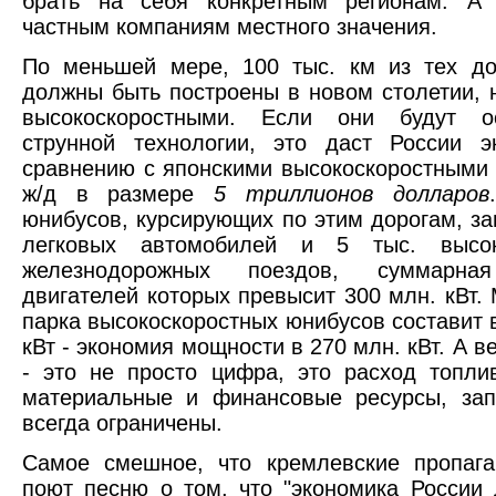
брать на себя конкретным регионам. А
частным компаниям местного значения.
По меньшей мере, 100 тыс. км из тех до
должны быть построены в новом столетии, 
высокоскоростными. Если они будут о
струнной технологии, это даст России э
сравнению с японскими высокоскоростными
ж/д в размере
5 триллионов долларов
юнибусов, курсирующих по этим дорогам, за
легковых автомобилей и 5 тыс. высок
железнодорожных поездов, суммарна
двигателей которых превысит 300 млн. кВт.
парка высокоскоростных юнибусов составит в
кВт - экономия мощности в 270 млн. кВт. А 
- это не просто цифра, это расход топлив
материальные и финансовые ресурсы, зап
всегда ограничены.
Самое смешное, что кремлевские пропага
поют песню о том, что "экономика России