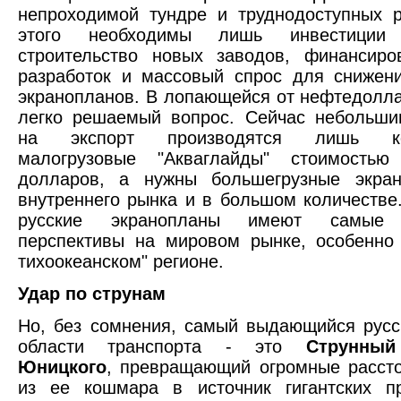
непроходимой тундре и труднодоступных 
этого необходимы лишь инвестиции
строительство новых заводов, финансиро
разработок и массовый спрос для снижен
экранопланов. В лопающейся от нефтедолла
легко решаемый вопрос. Сейчас небольши
на экспорт производятся лишь ко
малогрузовые "Акваглайды" стоимость
долларов, а нужны большегрузные экра
внутреннего рынка и в большом количестве.
русские экранопланы имеют самые 
перспективы на мировом рынке, особенно 
тихоокеанском" регионе.
Удар по струнам
Но, без сомнения, самый выдающийся русс
области транспорта - это
Струнный
Юницкого
, превращающий огромные расст
из ее кошмара в источник гигантских п