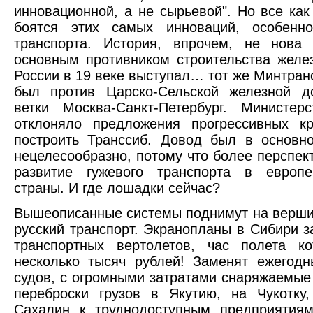
инновационной, а не сырьевой". Но все как
боятся этих самых инноваций, особенн
транспорта. История, впрочем, не нова 
основным противником строительства желе
России в 19 веке выступал… тот же Минтранс
был против Царско-Сельской железной до
ветки Москва-Санкт-Петербург. Министер
отклоняло предложения прогрессивных кр
построить Транссиб. Довод был в основн
нецелесообразно, потому что более перспек
развитие гужевого транспорта в европе
страны. И где лошадки сейчас?
Вышеописанные системы поднимут на верши
русский транспорт. Экранопланы в Сибири з
транспортных вертолетов, час полета ко
несколько тысяч рублей! Заменят ежегод
судов, с огромными затратами снаряжаемые
переброски грузов в Якутию, на Чукотку
Сахалин к труднодоступным предприятиям