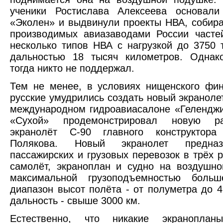
ученики Ростислава Алексеева основали
«Эколен»
и выдвинули проекты НВА, собир
производимых авиазаводами России часте
несколько типов НВА с нагрузкой до 3750 
дальностью 18 тысяч километров. Однако
тогда никто не поддержал.
Тем не менее, в условиях нищенского фи
русские умудрились создать новый экранолет
международном гидроавиасалоне «Гелендж
«Сухой» продемонстрировал новую ра
экранолёт С-90 главного конструктора
Полякова. Новый экранолет предна
пассажирских и грузовых перевозок в трёх р
самолёт, экраноплан и судно на воздушн
максимальной грузоподъемностью боль
диапазон высот полёта - от полуметра до 4
дальность - свыше 3000 км.
Естественно, что никакие экраноплан