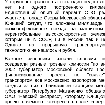
У струнного транспорта есть один недостато
нет ни одного построенного киломе
Единственный опытный вариант СТЮ ре
участке в городе Озеры Московской области 
Юницкий сетует, что вложены миллиарды
низкоэффективные поезда на магнитном
нерентабельные высокоскоростные желез
которые ни в СССР, ни в России так и н
Однако на прорывную транспортну
технологию не нашлось и рубля.
Важные чиновники сыпали словами п
создавали разные грозные комиссии "по в
2002 губернатор Московской области Гр
финансирование проекта по "связке
транспортом все московских аэропортов ме
каждый из них с ближайшей станцией мет
губернатор Петербурга Матвиенко обещал
ОАО "Невский экспресс", которому Юницк
проект наземного экспресса на юге север