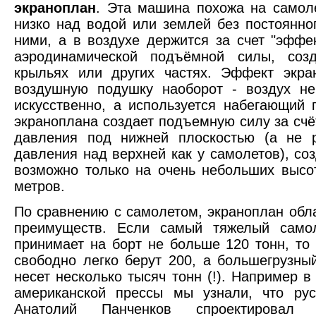
экраноплан
. Эта машина похожа на самоле
низко над водой или землей без постоянног
ними, а в воздухе держится за счет "эффек
аэродинамической подъёмной силы, соз
крыльях или других частях. Эффект экра
воздушную подушку наоборот - воздух не
искусственно, а используется набегающий 
экраноплана создает подъемную силу за сч
давления под нижней плоскостью (а не р
давления над верхней как у самолетов), соз
возможно только на очень небольших высо
метров.
По сравнению с самолетом, экраноплан обл
преимуществ. Если самый тяжелый самол
принимает на борт не больше 120 тонн, то
свободно легко берут 200, а большегрузны
несет несколько тысяч тонн (!). Например в
американской прессы мы узнали, что рус
Анатолий Панченков спроектировал 4