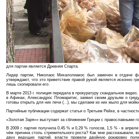
для партии является Древняя Спарта.
Лидер партии, Николаос Михалолиакос был замечен в отдаче фаш
утверждают, что это приветствие правой рукой является исконно г
лишь скопировали его.
В марте 2013 г. полиция передала в прокуратуру скандальное видео,
в Афинах, Александрос Пломаритис, заявил своим друзьям о гряду
готовы открыть для них печи (...), мы сделаем из них мыло для мойки
Партийные публикации содержат статьи о Третьем Рейхе, в частности
«Золотая Заря»» выступает за сближение Греции с православными го
В 2009 г. партия получила 0,45 % и 0,29 % голосов, 1,5 % - в апреле 2
чём причина столь стремительного роста? Как мне рассказывали, в
двух ведущих партий, власти провели двойную рокировку поли