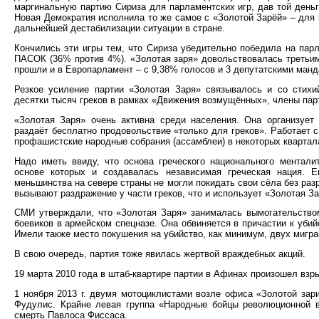
маргинальную партию Сириза для парламентских игр, дав той деньг
Новая Демократия исполнила то же самое с «Золотой Зарёй» – для 
дальнейшей дестабилизации ситуации в стране.
Кончились эти игры тем, что Сириза убедительно победила на парл
ПАСОК (36% против 4%). «Золотая заря» довольствовалась третьим 
прошли и в Европарламент – с 9,38% голосов и 3 депутатскими манд
Резкое усиление партии «Золотая Заря» связывалось и со стих
десятки тысяч греков в рамках «Движения возмущённых», члены пар
«Золотая Заря» очень активна среди населения. Она организует 
раздаёт бесплатно продовольствие «только для греков». Работает с
профашистские народные собрания (ассамблеи) в некоторых квартал
Надо иметь ввиду, что основа греческого национального ментали
основе которых и создавалась независимая греческая нация. Е
меньшинства на севере страны не могли покидать свои сёла без раз
вызывают раздражение у части греков, что и использует «Золотая За
СМИ утверждали, что «Золотая Заря» занималась вымогательством
боевиков в армейском спецназе. Она обвиняется в причастии к уби
Имели также место покушения на убийство, как минимум, двух мигра
В свою очередь, партия тоже явилась жертвой враждебных акций.
19 марта 2010 года в штаб-квартире партии в Афинах произошел взр
1 ноября 2013 г. двумя мотоциклистами возле офиса «Золотой зар
Фудулис. Крайне левая группа «Народные бойцы революционной вл
смерть Павлоса Фиссаса.