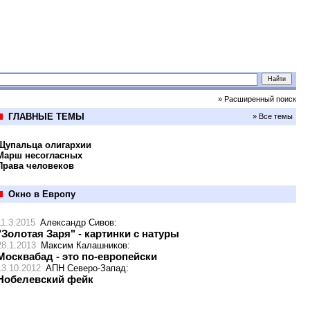
» Расширенный поиск
ГЛАВНЫЕ ТЕМЫ
» Все темы
Щупальца олигархии
Марш несогласных
Права человеков
Окно в Европу
11.3.2015
Александр Сивов
:
"Золотая Заря" - картинки с натуры
28.1.2013
Максим Калашников
:
Москвабад - это по-европейски
13.10.2012
АПН Северо-Запад
:
Нобелевский фейк