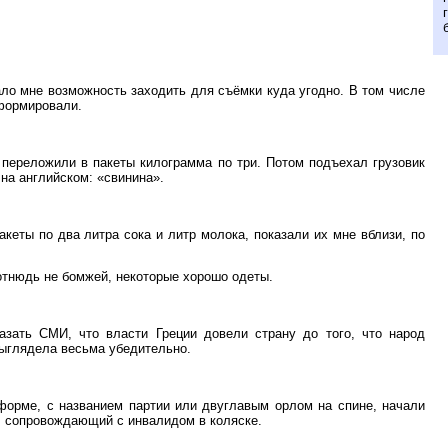
ло мне возможность заходить для съёмки куда угодно. В том числе
нформировали.
х переложили в пакеты килограмма по три. Потом подъехал грузовик
на английском: «свинина».
еты по два литра сока и литр молока, показали их мне вблизи, по
отнюдь не бомжей, некоторые хорошо одеты.
зать СМИ, что власти Греции довели страну до того, что народ
выглядела весьма убедительно.
форме, с названием партии или двуглавым орлом на спине, начали
л сопровождающий с инвалидом в коляске.