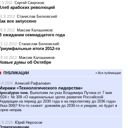
2.3.2011
Сергей Сверчков
:
Хлеб арабских революций
31.8.2012
Станислав Белковский
:
Как все запуссено
25.9.2012
Максим Калашников
:
В ожидании семнадцатого года
21.12.2012
Станислав Белковский
:
Триумфальные итоги 2012-го
19.10.2012
Максим Калашников
:
Новые думы об Октябре
ПУБЛИКАЦИИ
» Все публикации
4.8.2026
Алексей Рафалович
Миражи «Технологического лидерства»
Apocalypse now.
Выполним ли указ Владимира Путина от 7 мая
2024 г. № 309 «О национальных целях развития Российской
Федерации на период до 2030 года и на перспективу до 2036 года»
(Указ-309)? Кто-то скажет: доживём до 2030-го и увидим, но будет в
корне неправ.
2.8.2026
Юрий Нерсесов
Отвергнувшие