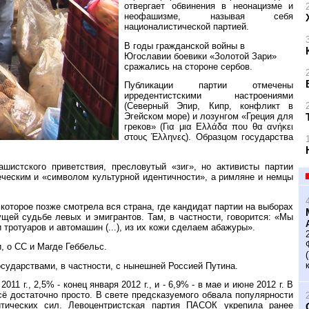
отвергает обвинения в неонацизме и
неофашизме, называя себя
националистической партией.
В годы гражданской войны в
Югославии боевики «Золотой Зари»
сражались на стороне сербов.
Публикации партии отмечены
ирредентистскими настроениями
(Северный Эпир, Кипр, конфликт в
Эгейском море) и лозунгом «Греция для
греков» (Για μια Ελλάδα που θα ανήκει
στους Έλληνες). Образцом государства
истского приветствия, пресловутый «зиг», но активисты партии
реческим и «символом культурной идентичности», а римляне и немцы
 которое позже смотрела вся страна, где кандидат партии на выборах
щей судьбе левых и эмигрантов. Там, в частности, говорится: «Мы
 тротуаров и автомашин (...), из их кожи сделаем абажуры».
, о СС и Магде Геббельс.
сударствами, в частности, с нынешней Россией Путина.
011 г., 2,5% - конец января 2012 г., и - 6,9% - в мае и июне 2012 г. В
сё достаточно просто. В свете предсказуемого обвала популярности
тических сил. Левоцентристская партия ПАСОК укрепила ранее