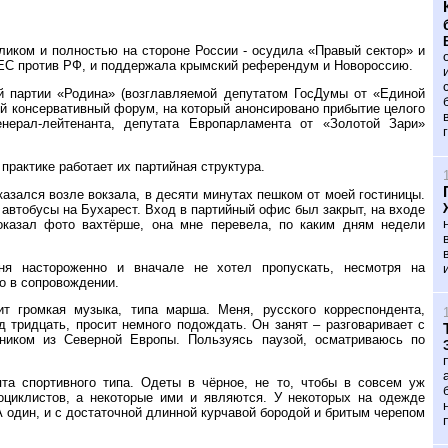
ликом и полностью на стороне России - осудила «Правый сектор» и
 ЕС против РФ, и поддержала крымский референдум и Новороссию.
ой партии «Родина» (возглавляемой депутатом ГосДумы от «Единой
 консервативный форум, на который анонсировано прибытие целого
енерал-лейтенанта, депутата Европарламента от «Золотой Зари»
 практике работает их партийная структура.
азался возле вокзала, в десяти минутах пешком от моей гостиницы.
автобусы на Бухарест. Вход в партийный офис был закрыт, на входе
оказал фото вахтёрше, она мне перевела, по каким дням недели
ня настороженно и вначале не хотел пропускать, несмотря на
о в сопровождении.
ит громкая музыка, типа марша. Меня, русского корреспондента,
 тридцать, просит немного подождать. Он занят – разговаривает с
ником из Северной Европы. Пользуясь паузой, осматриваюсь по
та спортивного типа. Одеты в чёрное, не то, чтобы в совсем уж
оциклистов, а некоторые ими и являются. У некоторых на одежде
 А один, и с достаточной длинной курчавой бородой и бритым черепом