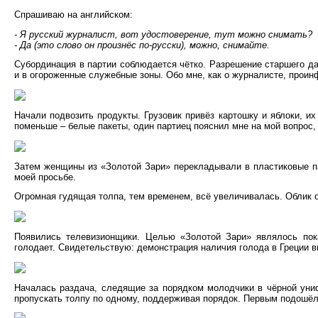
Спрашиваю на английском:
- Я русский журналист, вот удостоверение, тут можно снимать?
- Да (это слово он произнёс по-русски), можно, снимайте.
Субординация в партии соблюдается чётко. Разрешение старшего да
и в огороженные служебные зоны. Обо мне, как о журналисте, прои
Начали подвозить продукты. Грузовик привёз картошку и яблоки, и
поменьше – белые пакеты, один партиец пояснил мне на мой вопрос, 
Затем женщины из «Золотой Зари» перекладывали в пластиковые пак
моей просьбе.
Огромная гудящая толпа, тем временем, всё увеличивалась. Облик 
Появились телевизионщики. Целью «Золотой Зари» являлось пока
голодает. Свидетельствую: демонстрация наличия голода в Греции 
Началась раздача, следящие за порядком молодчики в чёрной уни
пропускать толпу по одному, поддерживая порядок. Первым подошё