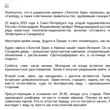
Любопытно, что в украинском кризисе «Золотая Заря» оказалась це
«Свободу, а также собственное правительство, одобрившее санкции
22 марта 2015 года в Санкт-Петербурге под эгидой подкремлёвск
России» Александром Журавлёвым) пройдет Международный русский
ряда известных политиков-националистов, включая отставного г
Элефтериоса Синадиноса.
Некоторое время назад, будучи в Греции, я смог понаблюдать, как на
Адрес офиса «Золотой Зари» в Афинах нашёл через Интернет. Он ок
Соседняя дверь – румынская транспортная кампания, отправляющая 
объявление с расписанием. Сфотографировал его, в гостинице п
открыто.
Суббота, семь часов вечера. Молодчик на входе встретил ме
журналистское удостоверение. Затем я получил разрешение войти, н
Второй этаж, офис, где находились с десяток активистов. Грем
встречают доброжелательно. Заместитель старшего, парень лет под
кем-то по-английски, судя по белобрысому виду – единомышлен
сторонам.
Присутствующим в основном лет 20-30, иногда чуть старше. Ребя
одинаковую униформу, но как-то схожим образом. Похожи на мот
символика партии. Кто-то отпустил бороду, кто-то постригся наголо.
выглядит с виду ну просто как классический ваххабит.