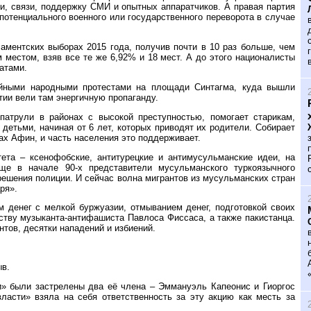
и, связи, поддержку СМИ и опытных аппаратчиков. А правая партия
потенциального военного или государственного переворота в случае
аментских выборах 2015 года, получив почти в 10 раз больше, чем
местом, взяв все те же 6,92% и 18 мест. А до этого националисты
атами.
ийными народными протестами на площади Синтагма, куда вышли
тии вели там энергичную пропаганду.
патрули в районах с высокой преступностью, помогает старикам,
 детьми, начиная от 6 лет, которых приводят их родители. Собирает
ах Афин, и часть населения это поддерживает.
тета – ксенофобские, антитурецкие и антимусульманские идеи, на
ще в начале 90-х представители мусульманского туркоязычного
решения полиции. И сейчас волна мигрантов из мусульманских стран
ря».
 денег с мелкой буржуазии, отмыванием денег, подготовкой своих
йству музыканта-антифашиста Павлоса Фиссаса, а также пакистанца.
нтов, десятки нападений и избиений.
ыв.
и» были застрелены два её члена – Эммануэль Капеонис и Гиоргос
асти» взяла на себя ответственность за эту акцию как месть за