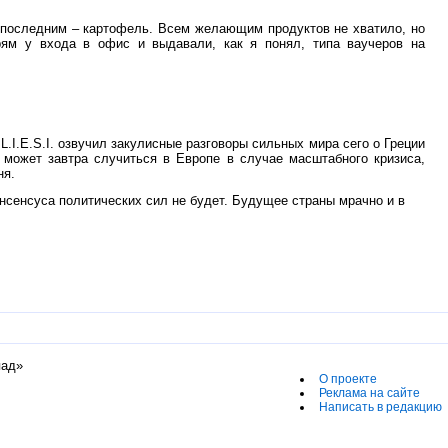
, последним – картофель. Всем желающим продуктов не хватило, но
рям у входа в офис и выдавали, как я понял, типа ваучеров на
.I.E.S.I. озвучил закулисные разговоры сильных мира сего о Греции
о может завтра случиться в Европе в случае масштабного кризиса,
ня.
онсенсуса политических сил не будет. Будущее страны мрачно и в
пад»
О проекте
Реклама на сайте
Написать в редакцию