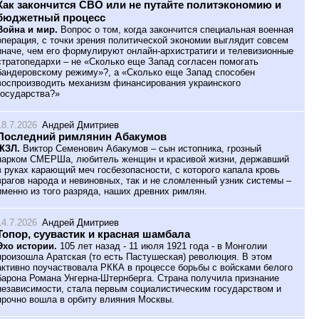
Как закончится СВО или не путайте политэкономию и
бюджетный процесс
Война и мир.
Вопрос о том, когда закончится специальная военная
операция, с точки зрения политической экономии выглядит совсем
иначе, чем его формулируют онлайн-архистратиги и телевизионные
стратопедархи – не «Сколько еще Запад согласен помогать
бандеровскому режиму»?, а «Сколько еще Запад способен
воспроизводить механизм финансирования украинского
государства?»
18.7.2026
Андрей Дмитриев
Последний римлянин Абакумов
ЖЗЛ.
Виктор Семенович Абакумов – сын истопника, грозный
нарком СМЕРШа, любитель женщин и красивой жизни, державший
в руках карающий меч госбезопасности, с которого капала кровь
врагов народа и невиновных, так и не сломленный узник системы –
именно из того разряда, наших древних римлян.
14.7.2026
Андрей Дмитриев
Топор, суувастик и красная шамбала
Эхо истории.
105 лет назад - 11 июля 1921 года - в Монголии
произошла Аратская (то есть Пастушеская) революция. В этом
активно поучаствовала РККА в процессе борьбы с войсками белого
барона Романа Унгерна-Штернберга. Страна получила признание
независимости, стала первым социалистическим государством и
прочно вошла в орбиту влияния Москвы.