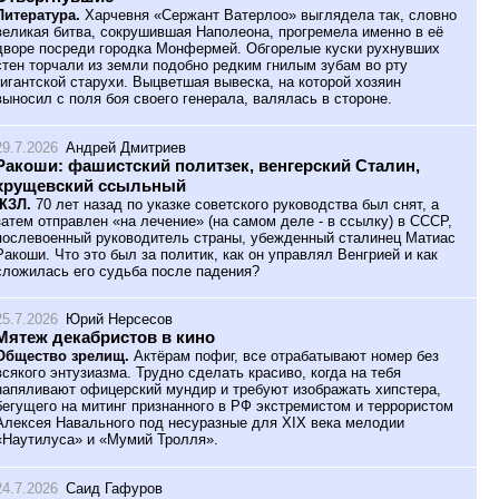
Литература.
Харчевня «Сержант Ватерлоо» выглядела так, словно
великая битва, сокрушившая Наполеона, прогремела именно в её
дворе посреди городка Монфермей. Обгорелые куски рухнувших
стен торчали из земли подобно редким гнилым зубам во рту
гигантской старухи. Выцветшая вывеска, на которой хозяин
выносил с поля боя своего генерала, валялась в стороне.
29.7.2026
Андрей Дмитриев
Ракоши: фашистский политзек, венгерский Сталин,
хрущевский ссыльный
ЖЗЛ.
70 лет назад по указке советского руководства был снят, а
затем отправлен «на лечение» (на самом деле - в ссылку) в СССР,
послевоенный руководитель страны, убежденный сталинец Матиас
Ракоши. Что это был за политик, как он управлял Венгрией и как
сложилась его судьба после падения?
25.7.2026
Юрий Нерсесов
Мятеж декабристов в кино
Общество зрелищ.
Актёрам пофиг, все отрабатывают номер без
всякого энтузиазма. Трудно сделать красиво, когда на тебя
напяливают офицерский мундир и требуют изображать хипстера,
бегущего на митинг признанного в РФ экстремистом и террористом
Алексея Навального под несуразные для XIX века мелодии
«Наутилуса» и «Мумий Тролля».
24.7.2026
Саид Гафуров