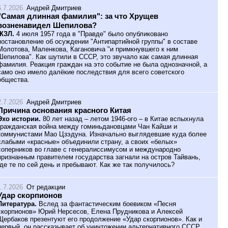
6.7.2026
Андрей Дмитриев
"Самая длинная фамилия": за что Хрущев
возненавидел Шепилова?
ЖЗЛ.
4 июля 1957 года в "Правде" было опубликовано
постановление об осуждении "Антипартийной группы" в составе
Молотова, Маленкова, Кагановича "и примкнувшего к ним
Шепилова". Как шутили в СССР, это звучало как самая длинная
фамилия. Реакция граждан на это событие не была однозначной, а
само оно имело далёкие последствия для всего советского
общества.
2.7.2026
Андрей Дмитриев
Причина основания красного Китая
Эхо истории.
80 лет назад – летом 1946-ого – в Китае вспыхнула
гражданская война между гоминьдановцами Чан Кайши и
коммунистами Мао Цзэдуна. Изначально выглядевшие куда более
слабыми «красные» объединили страну, а своих «белых»
соперников во главе с генералиссимусом и международно
признанным правителем государства загнали на остров Тайвань,
где те по сей день и пребывают. Как же так получилось?
1.7.2026
От редакции
Удар скорпионов
Литература.
Вслед за фантастическим боевиком «Песня
скорпионов» Юрий Нерсесов, Елена Прудникова и Алексей
Щербаков презентуют его продолжение «Удар скорпионов». Как и
первый, он рассказывает об уничтожении альтернативного СССР