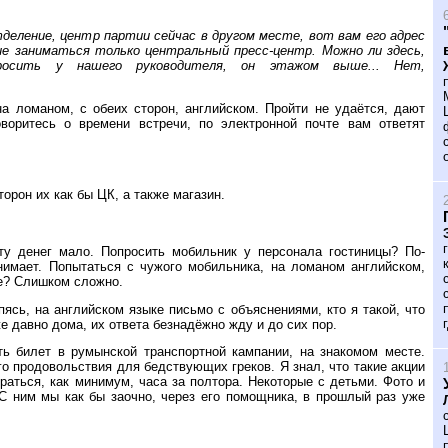
деление, центр партии сейчас в другом месте, вот вам его адрес
е заниматься только центральный пресс-центр. Можно ли здесь,
росить у нашего руководителя, он этажом выше... Нет,
а ломаном, с обеих сторон, английском. Пройти не удаётся, дают
воритесь о времени встречи, по электронной почте вам ответят
орон их как бы ЦК, а также магазин.
ту денег мало. Попросить мобильник у персонала гостиницы? По-
онимает. Попытаться с чужого мобильника, на ломаном английском,
че? Слишком сложно.
пясь, на английском языке письмо с объяснениями, кто я такой, что
е давно дома, их ответа безнадёжно жду и до сих пор.
ь билет в румынской транспортной кампании, на знакомом месте.
го продовольствия для бедствующих греков. Я знал, что такие акции
аться, как минимум, часа за полтора. Некоторые с детьми. Фото и
 С ним мы как бы заочно, через его помощника, в прошлый раз уже