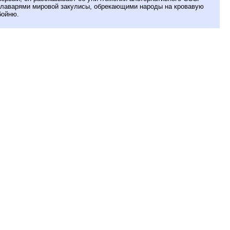
главарями мировой закулисы, обрекающими народы на кровавую
бойню.