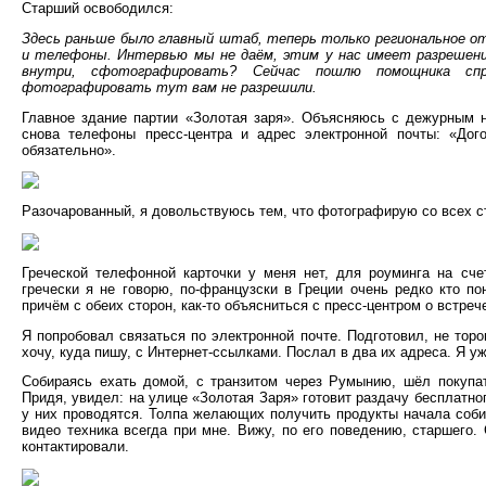
Старший освободился:
Здесь раньше было главный штаб, теперь только региональное от
и телефоны. Интервью мы не даём, этим у нас имеет разрешени
внутри, сфотографировать? Сейчас пошлю помощника сп
фотографировать тут вам не разрешили.
Главное здание партии «Золотая заря». Объясняюсь с дежурным н
снова телефоны пресс-центра и адрес электронной почты: «Дого
обязательно».
Разочарованный, я довольствуюсь тем, что фотографирую со всех ст
Греческой телефонной карточки у меня нет, для роуминга на сче
гречески я не говорю, по-французски в Греции очень редко кто п
причём с обеих сторон, как-то объясниться с пресс-центром о встре
Я попробовал связаться по электронной почте. Подготовил, не торо
хочу, куда пишу, с Интернет-ссылками. Послал в два их адреса. Я уж
Собираясь ехать домой, с транзитом через Румынию, шёл покупат
Придя, увидел: на улице «Золотая Заря» готовит раздачу бесплатно
у них проводятся. Толпа желающих получить продукты начала собир
видео техника всегда при мне. Вижу, по его поведению, старшего.
контактировали.