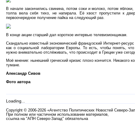
В начале закончились свинина, потом соки и молоко, потом яблоки
толпа вела себя тихо, не напирала. Её хвост пропустили к две
первоочередное получение пайка на следующий раз.
В конце акции старший дал короткое интервью телевизионщикам.
Скандально известный экономический французский Интернет-ресурс L
как о социальной лаборатории Европы. То есть, чтобы понять, чт
нужно внимательно отслёживать, что происходит в Греции уже сегод
Моё мнение: нынешний греческий кризис плохо кончится. Никакого к
тумане.
Александр Сивов
Фото автора
Loading...
Copyright
©
2006-2026 «Агентство Политических Новостей Северо-За
При полном или частичном использовании материалов,
ссылка на "АПН Северо-Запад" обязательна