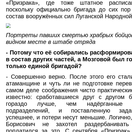
«Призрака», где тоже штатное расписа
поскольку официально бригада до сих по
состав вооружённых сил Луганской Народной
Портреты павших смертью храбрых бойцов
видном месте в штабе отряда
- Потому что её собирались расформиров
в состав других частей, а Мозговой был г
только единой бригадой?
- Совершенно верно. После этого его стал
атаманщине и чуть ли не подготовке перев
самом деле соображения чисто практически
известно: сработавшиеся друг с другом 
гораздо лучше, чем надёрганные 
подразделений, и поставленную зад
успешнее, и потери несут меньшие. Логично,
Борисович не захотел раздербанивать
поплатился за это. С сентября «Призрак»