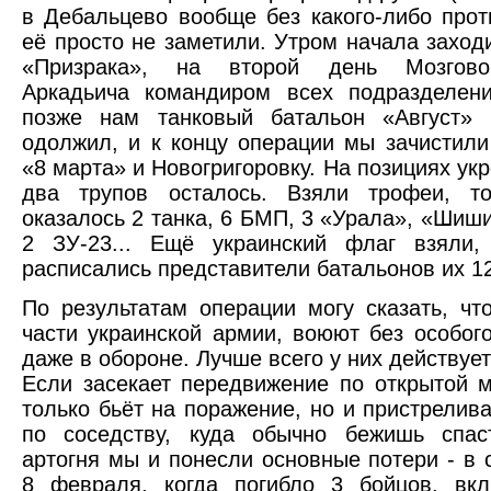
в Дебальцево вообще без какого-либо прот
её просто не заметили. Утром начала заходи
«Призрака», на второй день Мозгово
Аркадьича командиром всех подразделени
позже нам танковый батальон «Август»
одолжил, и к концу операции мы зачистили
«8 марта» и Новогригоровку. На позициях ук
два трупов осталось. Взяли трофеи, т
оказалось 2 танка, 6 БМП, 3 «Урала», «Шиши
2 ЗУ-23... Ещё украинский флаг взяли,
расписались представители батальонов их 12
По результатам операции могу сказать, чт
части украинской армии, воюют без особого
даже в обороне. Лучше всего у них действуе
Если засекает передвижение по открытой м
только бьёт на поражение, но и пристрелива
по соседству, куда обычно бежишь спас
артогня мы и понесли основные потери - в 
8 февраля, когда погибло 3 бойцов, вк