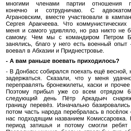
многими членами партии отношения п
конечно и сотрудничаю. С адвокато
Аграновским, вместе участвовали в кампа
Сергея Аракчеева. Что коммунистических 
меня и самого удивляло, но раз никто не б
самому. Чем мы с командиром Петром 
занялись, благо у него есть военный опыт 
воевал в Абхазии и Приднестровье.
- А вам раньше воевать приходилось?
- В Донбасс собирался поехать ещё весной, 
задержаться. Сказали, что у меня удачн
переправлять бронежилеты, каски и прочее
Поэтому прибыл уже со всем отрядом 6
следующий день Пётр Аркадьич снаряж
границу перевёз. Изначально базировались
потом часть народа перебралась в посёлок
нас подходящим названием Комиссаровка.
период затишья и потому смогли ребят п