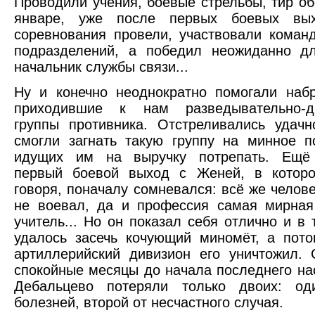
Проводили учения, боевые стрельбы, тир об
январе, уже после первых боевых вых
соревнования провели, участвовали коман
подразделений, а победил неожиданно д
начальник службы связи...
Ну и конечно неоднократно помогали наб
приходившие к нам разведывательно-д
группы противника. Отстреливались удач
смогли загнать такую группу на минное 
идущих им на выручку потрепать. Ещё
первый боевой выход с Женей, в которо
говоря, поначалу сомневался: всё же челове
не воевал, да и профессия самая мирная
учитель... Но он показал себя отлично и в 
удалось засечь кочующий миномёт, а пот
артиллерийский дивизион его уничтожил.
спокойные месяцы до начала последнего на
Дебальцево потеряли только двоих: о
болезней, второй от несчастного случая.