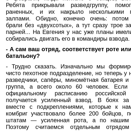
Ребята прикрывали разведгруппу, помо
раненных, и их накрыло несколькими 
залпами. Обидно, конечно очень: потом
брали без «двухсотых», а тут сразу трое з
парней... На Евгения у нас уже планы имел
собирались двигать его в командиры взвода.
- А сам ваш отряд, соответствует роте ил
батальону?
- Трудно сказать. Изначально мы формир
чисто пехотное подразделение, но теперь у 
разведчики, сапёры, миномётная батарея и
группа, а всего около 60 человек. Если
официальному расписанию российской
получается усиленный взвод. В боях за
вместе с подкреплениями, которые к на
комбриг участвовало более 200 бойцов, 
штатам — усиленная рота, а по нашим 
Поэтому считаемся отдельным отрядом