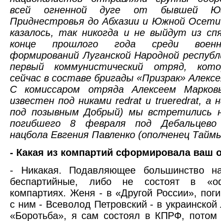
всей огненной дуге от бывшей Юг
Приднестровья до Абхазии и Южной Осети
казалось, так никогда и не выйдут из сп
конце прошлого года среди военни
формирований Луганской Народной республ
первый коммунистический отряд, кот
сейчас в составе бригады «Призрак» Алексе
С комиссаром отряда Алексеем Марков
известен под никами redrat и trueredrat, а 
под позывным Добрый) мы встретились н
погибшего 8 февраля под Дебальцево 
нацбола Евгения Павленко (ополченец Таймы
- Какая из компартий сформировала ваш 
- Никакая. Подавляющее большинство н
беспартийные, либо не состоят в «оф
компартиях. Женя - в «Другой России», пог
с ним - Всеволод Петровский - в украинской
«Боротьба», я сам состоял в КПРФ, потом