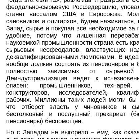
феодально-сырьевую Росфедерацию, уповал
станет вассалом США и Евросоюза. Мол
сановников и олигархов, будем наживаться, 
Запад сырье и покупая все необходимое за г
удобнее, потому что лишенная перераб
наукоемкой промышленности страна есть кра
сырьевых неофеодалов, властвующих н
деквалифицированными люмпенами. В идеа
вообще должен состоять из пенсионеров и 
полностью зависимых от сырьевой 
Деиндустриализация ведет к исчезновен
опасен: промышленников, технарей, 
конструкторов, исследователей, квалиф
рабочих. Миллионы таких людей могли бы 
что отберет власть у чиновников и сы
бестолковый и послушный прекариат (б
пенсионеры) беспомощен.
Но с Западом не выгорело – ему, как оказа