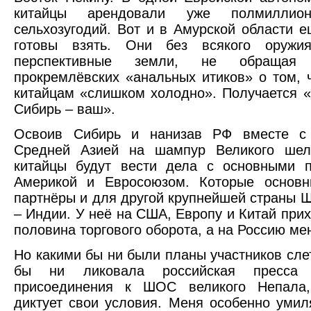
китайцы арендовали уже полмиллион
сельхозугодий. Вот и в Амурской области е
готовы взять. Они без всякого оружи
перспективные земли, не обращая
прокремлёвских «анальных итиков» о том, 
китайцам «слишком холодно». Получается 
Сибирь – ваш».
Освоив Сибирь и нанизав РФ вместе с
Средней Азией на шампур Великого шелк
китайцы будут вести дела с основными п
Америкой и Евросоюзом. Которые основн
партнёры и для другой крупнейшей страны
– Индии. У неё на США, Европу и Китай прих
половина торгового оборота, а на Россию м
Но какими бы ни были планы участников слет
бы ни ликовала российская пресса
присоединения к ШОС великого Непала,
диктует свои условия. Меня особенно умил