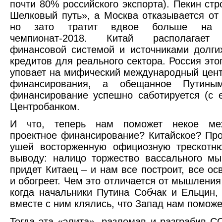
почти 80% российского экспорта). Пекин стр
Шелковый путь», а Москва отказывается от 
но зато тратит вдвое больше на 
чемпионат-2018. Китай располагает 
финансовой системой и источниками долг
кредитов для реального сектора. Россия это
уповает на мифический международный цент
финансирования, а обещанное Путиным
финансирование успешно саботируется (с е
Центробанком.
И что, теперь нам поможет некое меж
проектное финансирование? Китайское? Пр
ушей восторженную официозную трескотню
выводу: налицо торжество вассального м
придет Китаец – и нам все построит, все ос
и обогреет. Чем это отличается от мышления
когда начальники Путина Собчак и Ельцин,
вместе с ним клялись, что Запад нам поможе
Тогда эта «элита», разломав и разграбив С