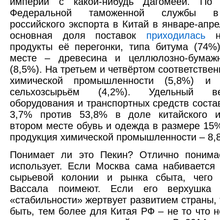
империи с какой-нибудь Дагомеей. По
Федеральной таможенной службы в
российского экспорта в Китай в январе-апре
основная доля поставок
приходилась
н
продукты её перегонки, типа битума (74%
месте – древесина и целлюлозно-бумаж
(8,5%). На третьем и четвёртом соответстве
химической промышленности (5,8%) и 
сельхозсырьём (4,2%). Удельный 
оборудования и транспортных средств соста
3,7% против 53,8% в доле китайского и
втором месте обувь и одежда в размере 15%
продукция химической промышленности – 8,
Понимает ли это Пекин? Отлично понима
использует. Если Москва сама набивается 
сырьевой колонии и рынка сбыта, чего
Вассала поимеют. Если его верхушка 
«стабильности» жертвует развитием страны, 
быть, тем более для Китая РФ – не то что н