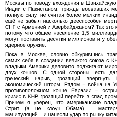
Москвы по поводу вхождения в Шанхайскую
Индии с Пакистаном, трижды воевавших м
полную силу, не считая более мелких инцид
ещё не забыл насколько дееспособен мер
СНГ с Арменией и Азербайджаном? Так это к
потому что общее население 1,5 миллиард
могут поставить десятки миллионов и у обеи
ядерное оружие.
Пока в Москве, словно обкурившись трав
самих себя в создании великого союза с К
владыки Америки деловито поджигают миро
двух концов. С одной стороны, есть да
греческий нарыв, грозящий ввергнуть
экономический шторм. Рядом – война на У
противоположном конце Евразии – остр
кризис в КНР, грозящий перейти в спад про
Причем я уверен, что американские влад
Стрит (а не клоун Обама) – мастер
манипуляций – и нанесли удар по рынку кита