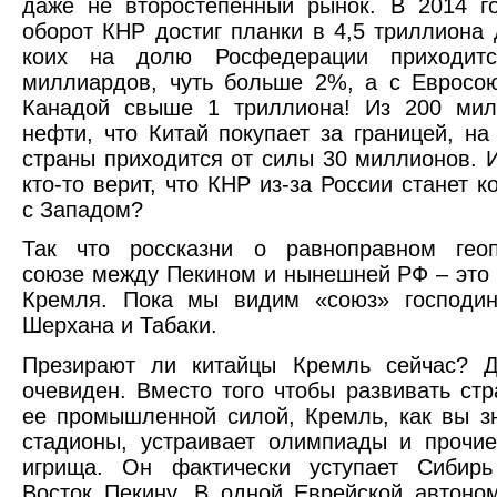
даже не второстепенный рынок. В 2014 г
оборот КНР достиг планки в 4,5 триллиона 
коих на долю Росфедерации приходит
миллиардов, чуть больше 2%, а с Евросо
Канадой свыше 1 триллиона! Из 200 мил
нефти, что Китай покупает за границей, н
страны приходится от силы 30 миллионов. И
кто-то верит, что КНР из-за России станет 
с Западом?
Так что россказни о равноправном геоп
союзе между Пекином и нынешней РФ – это
Кремля. Пока мы видим «союз» господин
Шерхана и Табаки.
Презирают ли китайцы Кремль сейчас? Д
очевиден. Вместо того чтобы развивать стр
ее промышленной силой, Кремль, как вы зн
стадионы, устраивает олимпиады и прочи
игрища. Он фактически уступает Сибир
Восток Пекину. В одной Еврейской автоно