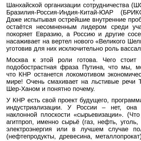
Шанхайской организации сотрудничества (Ш
Бразилия-Россия-Индия-Китай-ЮАР (БР
Даже испытывая острейшие внутренние про
остаётся несомненным лидером среди уча
покоряет Евразию, а Россию и другие сос
насаживает на вертел нового «Великого Шелк
уготовив для них исключительно роль вассал
Москва к этой роли готова. Чего стоит 
подобострастная фраза Путина, что мы, м
что КНР останется локомотивом экономичес
мире! Очень смахивает на льстивые речи 
Шер-Ханом и понятно почему.
У КНР есть свой проект будущего, программ
индустриализации. У России – нет, она 
наклонной плоскости «сырьевизации». (Чт
агитпроп, именно сырьё (газ, нефть, уголь, 
электроэнергия или в лучшем случае по
(нефтепродукты, древесина, металлопрока