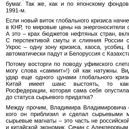
бумаг. Так же, как и по японскому фондо
1991-м.
Если новый виток глобального кризиса начне
в КНР, то мировые цены на энергоносители с
А это – крах бюджетов нефтяных стран, вкл
С перспективой смуты и слияния России 
Укрос – одну зону кризиса, хаоса, усобиц. 
автоматически падут и Белоруссия с Казахст
Потому восторги по поводу уфимского слета
могу слова «саммит»!) ой как натужны. Ви
удар еще одного цунами глобального криз
Китай имеет шанс выстоять, то ка
Росфедерации, которая сама себя опустила
до статуса сырьевого придатка?
Между прочим, Владимира Владимировича 
кого он приблизил и сделал сырьевыми м
сырьевые магнаты – это часть не российской
и китайской экономик. Сечин с Алекперовы