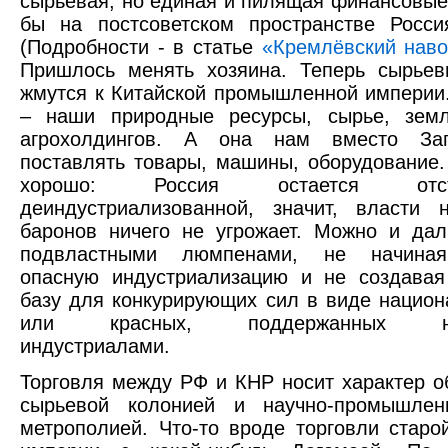
сырьевая, но единая и пилящая финансовые 
бы на постсоветском пространстве Росси
(Подробности - в статье
«Кремлёвский наво
Пришлось менять хозяина. Теперь сырье
жмутся к Китайской промышленной империи
– наши природные ресурсы, сырье, зем
агрохолдингов. А она нам вместо Зап
поставлять товары, машины, оборудование.
хорошо: Россия остается от
деиндустриализованной, значит, власти 
баронов ничего не угрожает. Можно и да
подвластными люмпенами, не начиная
опасную индустриализацию и не создавая
базу для конкурирующих сил в виде национ
или красных, поддержанных не
индустриалами.
Торговля между РФ и КНР носит характер 
сырьевой колонией и научно-промышлен
метрополией. Что-то вроде торговли старо