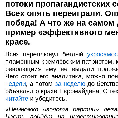
потоки пропагандистских со
Всех опять переиграли. Оп
победа! А что же на само
пример «эффективного мен
красе.
Всех переплюнул беглый
укросамос
пламенным кремлёвским патриотом, к
революции» ему не выдали положе
Чего стоит его аналитика, можно пон
недели
, а потом
за неделю
до бегств
объявлял о крахе Евромайдана. С тех
читайте
и убедитесь.
«Немножко «золота партии» лега
Часть пойдёт на инвестирование