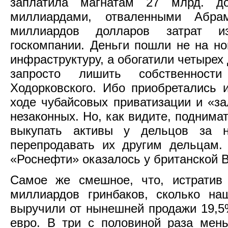
заплатила магнатам 27 млрд. д
миллиардами, отваленными Абр
миллиардов долларов затрат и
госкомпании. Деньги пошли не на н
инфраструктуру, а обогатили четырех
запросто лишить собственнос
Ходорковского. Ибо приобретались
ходе чубайсовых приватизации и «за
незаконных. Но, как видите, поднима
выкупать активы у дельцов за 
перепродавать их другим дельцам.
«Роснефти» оказалось у британской Br
Самое же смешное, что, истратив
миллиардов гринбаков, сколько н
выручили от нынешней продажи 19,5
евро. В три с половиной раза мен