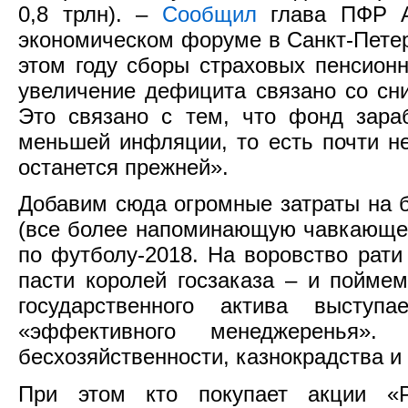
0,8 трлн). –
Сообщил
глава ПФР А
экономическом форуме в Санкт-Петерб
этом году сборы страховых пенсион
увеличение дефицита связано со сн
Это связано с тем, что фонд зара
меньшей инфляции, то есть почти не
останется прежней».
Добавим сюда огромные затраты на 
(все более напоминающую чавкающее
по футболу-2018. На воровство рат
пасти королей госзаказа – и пойме
государственного актива высту
«эффективного менеджеренья»
бесхозяйственности, казнокрадства и
При этом кто покупает акции «Р