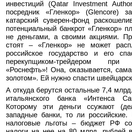
инвестиций (Qatar Investment Autho
посредник «Гленкор» (Glencore) з
катарский суверен-фонд раскошели
потенциальный банкрот «Гленкор» пл
не деньгами, а своими акциями. П
стоят – «Гленкор» не может расп
российское государство и его спа
перекупщиком-трейдером при 
«Роснефть»! Она, оказывается, сам
золотом». Ей нужно спасти швейцарск
А откуда берутся остальные 7,4 млрд
итальянского банка «Интенса Сан
Которому эти деньги ссужают (де
западные банки, то ли российские.
налоговые льготы – бюджет РФ со
налоги на нее на 80 млрд. рублей в