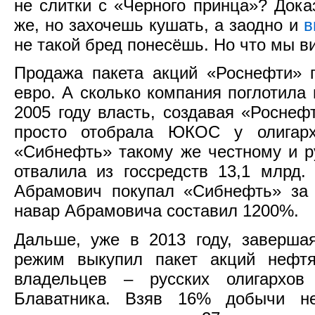
не слитки с «Черного принца»? Доказ
же, но захочешь кушать, а заодно и
в
не такой бред понесёшь. Но что мы 
Продажа пакета акций «Роснефти» 
евро. А сколько компания поглотила 
2005 году власть, создавая «Росне
просто отобрала ЮКОС у олигарх
«Сибнефть» такому же честному и р
отвалила из госсредств 13,1 млрд.
Абрамович покупал «Сибнефть» за 
навар Абрамовича составил 1200%.
Дальше, уже в 2013 году, заверша
режим выкупил пакет акций нефт
владельцев – русских олигархов
Блаватника. Взяв 16% добычи не