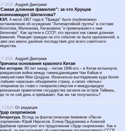
6.7.2026
Андрей Дмитриев
"Самая длинная фамилия": за что Хрущев
возненавидел Шепилова?
ЖЗЛ.
4 июля 1957 года в "Правде" было опубликовано
постановление об осуждении "Антипартийной группы" в составе
Молотова, Маленкова, Кагановича "и примкнувшего к ним
Шепилова". Как шутили в СССР, это звучало как самая длинная
фамилия. Реакция граждан на это событие не была однозначной, а
само оно имело далёкие последствия для всего советского
общества.
2.7.2026
Андрей Дмитриев
Причина основания красного Китая
Эхо истории.
80 лет назад – летом 1946-ого – в Китае вспыхнула
гражданская война между гоминьдановцами Чан Кайши и
коммунистами Мао Цзэдуна. Изначально выглядевшие куда более
слабыми «красные» объединили страну, а своих «белых»
соперников во главе с генералиссимусом и международно
признанным правителем государства загнали на остров Тайвань,
где те по сей день и пребывают. Как же так получилось?
1.7.2026
От редакции
Удар скорпионов
Литература.
Вслед за фантастическим боевиком «Песня
скорпионов» Юрий Нерсесов, Елена Прудникова и Алексей
Щербаков презентуют его продолжение «Удар скорпионов». Как и
первый, он рассказывает об уничтожении альтернативного СССР