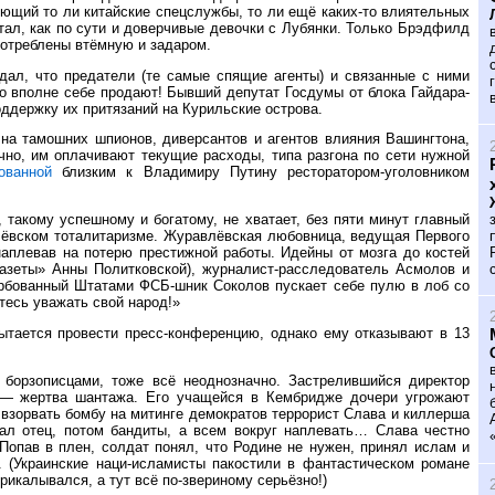
яющий то ли китайские спецслужбы, то ли ещё каких-то влиятельных
тал, как по сути и доверчивые девочки с Лубянки. Только Брэдфилд
употреблены втёмную и задаром.
дал, что предатели (те самые спящие агенты) и связанные с ними
о вполне себе продают! Бывший депутат Госдумы от блока Гайдара-
ддержку их притязаний на Курильские острова.
на тамошних шпионов, диверсантов и агентов влияния Вашингтона,
чно, им оплачивают текущие расходы, типа разгона по сети нужной
ованной
близким к Владимиру Путину ресторатором-уголовником
 такому успешному и богатому, не хватает, без пяти минут главный
лёвском тоталитаризме. Журавлёвская любовница, ведущая Первого
наплевав на потерю престижной работы. Идейны от мозга до костей
Газеты» Анны Политковской), журналист-расследователь Асмолов и
ербованный Штатами ФСБ-шник Соколов пускает себе пулю в лоб со
тесь уважать свой народ!»
ытается провести пресс-конференцию, однако ему отказывают в 13
 борзописцами, тоже всё неоднозначно. Застрелившийся директор
 — жертва шантажа. Его учащейся в Кембридже дочери угрожают
 взорвать бомбу на митинге демократов террорист Слава и киллерша
ал отец, потом бандиты, а всем вокруг наплевать… Слава честно
Попав в плен, солдат понял, что Родине не нужен, принял ислам и
. (Украинские наци-исламисты пакостили в фантастическом романе
икалывался, а тут всё по-звериному серьёзно!)