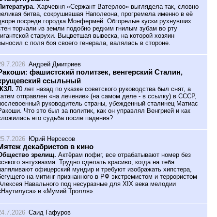
Литература.
Харчевня «Сержант Ватерлоо» выглядела так, словно
великая битва, сокрушившая Наполеона, прогремела именно в её
дворе посреди городка Монфермей. Обгорелые куски рухнувших
стен торчали из земли подобно редким гнилым зубам во рту
гигантской старухи. Выцветшая вывеска, на которой хозяин
выносил с поля боя своего генерала, валялась в стороне.
29.7.2026
Андрей Дмитриев
Ракоши: фашистский политзек, венгерский Сталин,
хрущевский ссыльный
ЖЗЛ.
70 лет назад по указке советского руководства был снят, а
затем отправлен «на лечение» (на самом деле - в ссылку) в СССР,
послевоенный руководитель страны, убежденный сталинец Матиас
Ракоши. Что это был за политик, как он управлял Венгрией и как
сложилась его судьба после падения?
25.7.2026
Юрий Нерсесов
Мятеж декабристов в кино
Общество зрелищ.
Актёрам пофиг, все отрабатывают номер без
всякого энтузиазма. Трудно сделать красиво, когда на тебя
напяливают офицерский мундир и требуют изображать хипстера,
бегущего на митинг признанного в РФ экстремистом и террористом
Алексея Навального под несуразные для XIX века мелодии
«Наутилуса» и «Мумий Тролля».
24.7.2026
Саид Гафуров