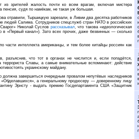
 из зрителей жалость почти ко всем врагам, включая мистера
а пенсия, судя по намёкам, не такая уж большая.
лова отравили, Тыршицкую зарезали, в Ливии два десятка работников
йне людей Салима. Сотрудников спецслужб стран НАТО в российских
«Сварог» Николай Суслов
рассказывал
, что такова «идеологическая
о в «Первый канал»). Зато всех прочих, даже безвинных — сколько
 по части интеллекта американцы, и тем более китайцы россиян как
 разъяснив, что тот в органах не числится и, если попадётся,
ба террориста Славы, а самые внимательные вспоминают: действие
ротивостоять украинскому майдану.
о должна завершиться очередным провалом непутёвых наследников
 в «Обделавшихся», а генеральному продюсеру — доверенному лицу
тантину Эрнсту - выдать премию Госдепартамента США «Защитник