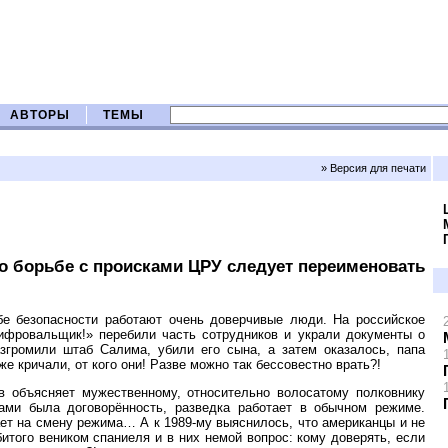
АВТОРЫ
ТЕМЫ
» Версия для печати
о борьбе с происками ЦРУ следует переименовать
е безопасности работают очень доверчивые люди. На российское
ифровальщик!» перебили часть сотрудников и украли документы о
азгромили штаб Салима, убили его сына, а затем оказалось, папа
е кричали, от кого они! Разве можно так бессовестно врать?!
 объясняет мужественному, относительно волосатому полковнику
ами была договорённость, разведка работает в обычном режиме.
ает на смену режима… А к 1989-му выяснилось, что американцы и не
итого веником спаниеля и в них немой вопрос: кому доверять, если