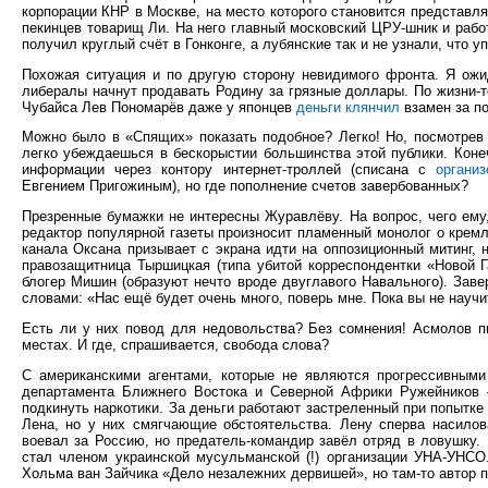
корпорации КНР в Москве, на место которого становится представл
пекинцев товарищ Ли. На него главный московский ЦРУ-шник и рабо
получил круглый счёт в Гонконге, а лубянские так и не узнали, что 
Похожая ситуация и по другую сторону невидимого фронта. Я ожи
либералы начнут продавать Родину за грязные доллары. По жизни-т
Чубайса Лев Пономарёв даже у японцев
деньги клянчил
взамен за по
Можно было в «Спящих» показать подобное? Легко! Но, посмотрев 
легко убеждаешься в бескорыстии большинства этой публики. Коне
информации через контору интернет-троллей (списана с
организ
Евгением Пригожиным), но где пополнение счетов завербованных?
Презренные бумажки не интересны Журавлёву. На вопрос, чего ему,
редактор популярной газеты произносит пламенный монолог о крем
канала Оксана призывает с экрана идти на оппозиционный митинг, 
правозащитница Тыршицкая (типа убитой корреспондентки «Новой 
блогер Мишин (образуют нечто вроде двуглавого Навального). Зав
словами: «Нас ещё будет очень много, поверь мне. Пока вы не научи
Есть ли у них повод для недовольства? Без сомнения! Асмолов п
местах. И где, спрашивается, свобода слова?
С американскими агентами, которые не являются прогрессивными
департамента Ближнего Востока и Северной Африки Ружейников
подкинуть наркотики. За деньги работают застреленный при попытке
Лена, но у них смягчающие обстоятельства. Лену сперва насилов
воевал за Россию, но предатель-командир завёл отряд в ловушку. 
стал членом украинской мусульманской (!) организации УНА-УНСО
Хольма ван Зайчика «Дело незалежних дервишей», но там-то автор пр