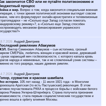
Как закончится СВО или не путайте политэкономию и
бюджетный процесс
Война и мир.
Вопрос о том, когда закончится специальная военная
операция, с точки зрения политической экономии выглядит совсем
иначе, чем его формулируют онлайн-архистратиги и телевизионные
стратопедархи – не «Сколько еще Запад согласен помогать
бандеровскому режиму»?, а «Сколько еще Запад способен
воспроизводить механизм финансирования украинского
государства?»
18.7.2026
Андрей Дмитриев
Последний римлянин Абакумов
ЖЗЛ.
Виктор Семенович Абакумов – сын истопника, грозный
нарком СМЕРШа, любитель женщин и красивой жизни, державший
в руках карающий меч госбезопасности, с которого капала кровь
врагов народа и невиновных, так и не сломленный узник системы –
именно из того разряда, наших древних римлян.
14.7.2026
Андрей Дмитриев
Топор, суувастик и красная шамбала
Эхо истории.
105 лет назад - 11 июля 1921 года - в Монголии
произошла Аратская (то есть Пастушеская) революция. В этом
активно поучаствовала РККА в процессе борьбы с войсками белого
барона Романа Унгерна-Штернберга. Страна получила признание
независимости, стала первым социалистическим государством и
прочно вошла в орбиту влияния Москвы.