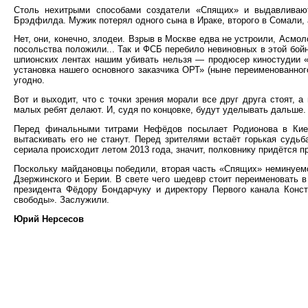
Столь нехитрыми способами создатели «Спящих» и выдавливают
Брэдфилда. Мужик потерял одного сына в Ираке, второго в Сомали, 
Нет, они, конечно, злодеи. Взрыв в Москве едва не устроили, Асмо
посольства положили... Так и ФСБ перебило невиновных в этой бо
шпионских лентах нашим убивать нельзя — продюсер киностудии 
установка нашего основного заказчика ОРТ» (ныне переименованног
угодно.
Вот и выходит, что с точки зрения морали все друг друга стоят, а
малых ребят делают. И, судя по концовке, будут уделывать дальше.
Перед финальными титрами Нефёдов посылает Родионова в Киев,
вытаскивать его не станут. Перед зрителями встаёт горькая судь
сериала происходит летом 2013 года, значит, полковнику придётся п
Поскольку майдановцы победили, вторая часть «Спящих» неминуем
Дзержинского и Берии. В свете чего шедевр стоит переименовать
президента Фёдору Бондарчуку и директору Первого канала Конс
свободы». Заслужили.
Юрий Нерсесов