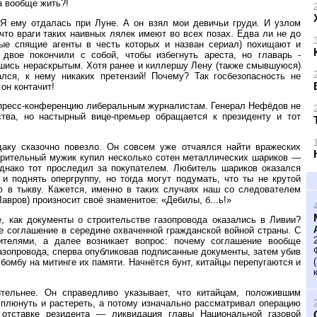
а вообще жить?!
«Я ему отдалась при Луне. А он взял мои девичьи груди. И узлом
что враги таких наивных лялек имеют во всех позах. Едва ли не до
ые спящие агенты в честь которых и назван сериал) похищают и
двое покончили с собой, чтобы избегнуть ареста, но главарь -
вшись нераскрытым. Хотя ранее и киллершу Лену (также смывшуюся)
ся, к нему никаких претензий! Почему? Так госбезопасность не
он контачит!
 пресс-конференцию либеральным журналистам. Генерал Нефёдов не
тва, но настырный вице-премьер обращается к президенту и тот
аку сказочно повезло. Он совсем уже отчаялся найти вражеских
озрительный мужик купил несколько сотен металлических шариков —
 однако тот проследил за покупателем. Любитель шариков оказался
и поднять опергруппу, но тогда могут подумать, что ты не крутой
ю в тыкву. Кажется, именно в таких случаях наш со следователем
вров) произносит своё знаменитое: «Дебилы, б...ь!»
, как документы о строительстве газопровода оказались в Ливии?
е соглашение в середине охваченной гражданской войной страны. С
ителями, а далее возникает вопрос: почему соглашение вообще
азопровода, сперва опубликовав подписанные документы, затем убив
бомбу на митинге их памяти. Начнётся бунт, китайцы перепугаются и
ельнее. Он справедливо указывает, что китайцам, положившим
 плюнуть и растереть, а потому изначально рассматривал операцию
отставке резидента — ликвидация главы Национальной газовой