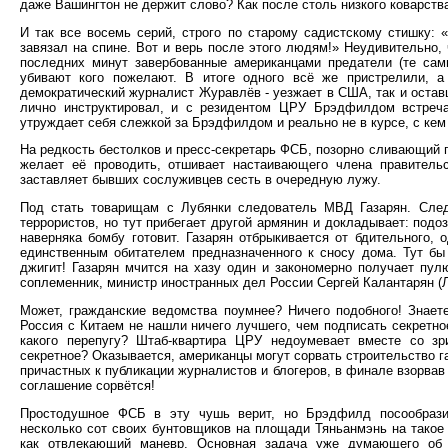
даже Вашингтон не держит слово? Как после столь низкого коварств
И так все восемь серий, строго по старому садистскому стишку: 
завязал на спине. Вот и верь после этого людям!» Неудивительно, 
последних минут завербованные американцами предатели (те сам
убивают кого пожелают. В итоге одного всё же пристрелили, а 
демократический журналист Журавлёв - уезжает в США, так и оста
лично инструктировал, и с резидентом ЦРУ Брэдфилдом встречал
утруждает себя слежкой за Брэдфилдом и реально не в курсе, с кем 
На редкость бестолков и пресс-секретарь ФСБ, позорно сливающий
желает её проводить, отшивает настаивающего члена правительс
заставляет бывших сослуживцев сесть в очередную лужу.
Под стать товарищам с Лубянки следователь МВД Газарян. След
террористов, но тут прибегает другой армянин и докладывает: под
наверняка бомбу готовит. Газарян отбрыкивается от бдительного,
единственным обитателем предназначенного к сносу дома. Тут бы 
джигит! Газарян мчится на хазу один и закономерно получает пул
соплеменник, министр иностранных дел России Сергей Калантарян (Ла
Может, гражданские ведомства поумнее? Ничего подобного! Знаете
Россия с Китаем не нашли ничего лучшего, чем подписать секретно
какого перепугу? Штаб-квартира ЦРУ недоумевает вместе со зр
секретное? Оказывается, американцы могут сорвать строительство г
причастных к публикации журналистов и блогеров, в финале взорвав 
соглашение сорвётся!
Простодушное ФСБ в эту чушь верит, но Брэдфилд посообразит
несколько сот своих бунтовщиков на площади Тяньанмэнь на такое
как отвлекающий маневр. Основная задача уже думающего об 