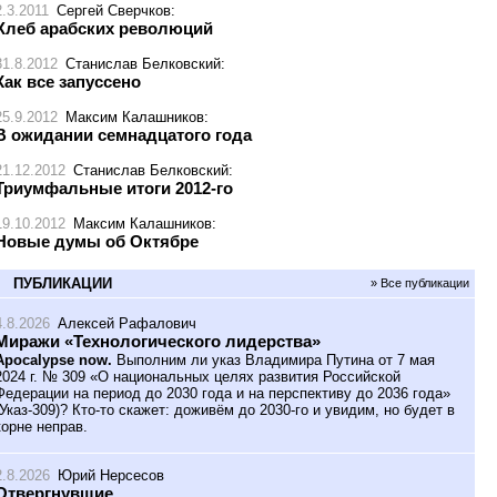
2.3.2011
Сергей Сверчков
:
Хлеб арабских революций
31.8.2012
Станислав Белковский
:
Как все запуссено
25.9.2012
Максим Калашников
:
В ожидании семнадцатого года
21.12.2012
Станислав Белковский
:
Триумфальные итоги 2012-го
19.10.2012
Максим Калашников
:
Новые думы об Октябре
ПУБЛИКАЦИИ
» Все публикации
4.8.2026
Алексей Рафалович
Миражи «Технологического лидерства»
Apocalypse now.
Выполним ли указ Владимира Путина от 7 мая
2024 г. № 309 «О национальных целях развития Российской
Федерации на период до 2030 года и на перспективу до 2036 года»
(Указ-309)? Кто-то скажет: доживём до 2030-го и увидим, но будет в
корне неправ.
2.8.2026
Юрий Нерсесов
Отвергнувшие