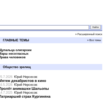
» Расширенный поиск
ГЛАВНЫЕ ТЕМЫ
» Все темы
Щупальца олигархии
Марш несогласных
Права человеков
Общество зрелищ
25.7.2026
Юрий Нерсесов
:
Мятеж декабристов в кино
16.5.2026
Юрий Нерсесов
:
Пролёт анимашки Шальопы
14.7.2025
Юрий Нерсесов
:
Патриарший страх Кургиняна