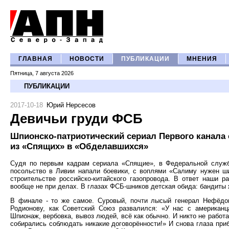
ГЛАВНАЯ
НОВОСТИ
ПУБЛИКАЦИИ
МНЕНИЯ
Пятница, 7 августа 2026
ПУБЛИКАЦИИ
2017-10-18
Юрий Нерсесов
Девичьи груди ФСБ
Шпионско-патриотический сериал Первого канала 
из «Спящих» в «Обделавшихся»
Судя по первым кадрам сериала «Спящие», в Федеральной служб
посольство в Ливии напали боевики, с воплями «Салиму нужен ш
строительстве российско-китайского газопровода. В ответ наши р
вообще не при делах. В глазах ФСБ-шников детская обида: бандиты ж
В финале - то же самое. Суровый, почти лысый генерал Нефёдов
Родионову, как Советский Союз развалился: «У нас с американц
Шпионаж, вербовка, вывоз людей, всё как обычно. И никто не работ
собирались соблюдать никакие договорённости!» И снова глаза приб