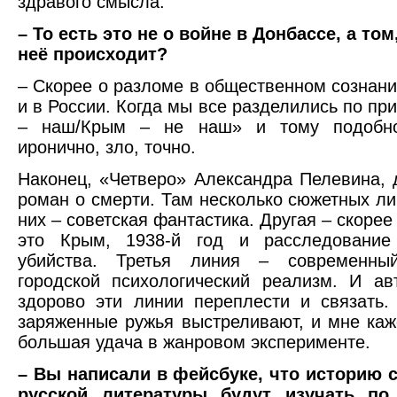
здравого смысла.
– То есть это не о войне в Донбассе, а том
неё происходит?
– Скорее о разломе в общественном сознани
и в России. Когда мы все разделились по пр
– наш/Крым – не наш» и тому подобно
иронично, зло, точно.
Наконец, «Четверо» Александра Пелевина, 
роман о смерти. Там несколько сюжетных ли
них – советская фантастика. Другая – скорее
это Крым, 1938-й год и расследование 
убийства. Третья линия – современный
городской психологический реализм. И ав
здорово эти линии переплести и связать.
заряженные ружья выстреливают, и мне каже
большая удача в жанровом эксперименте.
– Вы написали в фейсбуке, что историю 
русской литературы будут изучать по