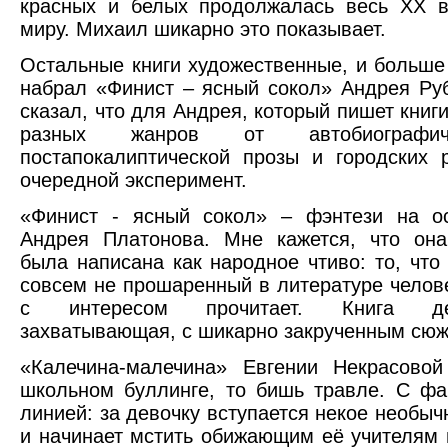
красных и белых продолжалась весь ХХ в
миру. Михаил шикарно это показывает.
Остальные книги художественные, и больше 
набрал «Финист – ясный сокол» Андрея Ру
сказал, что для Андрея, который пишет книг
разных жанров от автобиографи
постапокалиптической прозы и городских 
очередной эксперимент.
«Финист - ясный сокол» – фэнтези на ос
Андрея Платонова. Мне кажется, что она
была написана как народное чтиво: то, что
совсем не прошаренный в литературе челове
с интересом прочитает. Книга дей
захватывающая, с шикарно закрученным сюж
«Калечина-малечина» Евгении Некрасово
школьном буллинге, то бишь травле. С фа
линией: за девочку вступается некое необыч
и начинает мстить обижающим её учителям и