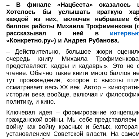
– В финале «Нацбеста» оказалось ш
Хотелось бы услышать краткую хара
каждой из них, включая набравшие б
баллов работы Михаила Трофименкова (
рассказывал о ней в
интервь
«Конкретно.ру») и Андрея Рубанова.
– Действительно, большое жюри оцени
очередь книгу Михаила Трофименко
представляет: кадры и кадавры». Это не 
чтение. Обычно такие книги много баллов не
тут произведение, которое с высоты пти
осматривает весь ХХ век. Автор – кинокритик
истории века вообще, включая и философию
политику, и кино.
Ключевая идея – формирование концепции
гражданской войны. Мы себе представляем
войну как войну красных и белых, которая
установлением Советской власти. На само