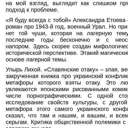
на мой взгляд, выглядит как слишком пр
подход к проблеме.
«Я буду всегда с тобой» Александра Етоева
роман про 1943-й год, военный Урал. Но при
нет той чуши, которая на лагерную тем
последние годы бесконечно и с неос
напором. Здесь скорее создан мифологиче
исторической перспективе. Этакий магически
основе лагерной темы.
Упырь Лихой. «Славянские отаку» – злая, ве
закрученная книжка про украинский конфликт
метафоры которого взяты отаку. Это лю
увлекаются японскими рисованными комик
числе порнографическими. С одной сто
исследование свойств культуры, с друго
метафора этого самого украинского конф
сказал, что там и нашим, и вашим, и все
серьгам. Критика общественной полемики с 