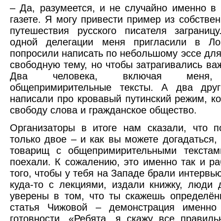
– Да, разумеется, и не случайно именно в
газете. Я могу привести пример из собствен
путешествия русского писателя заграниц
одной делегации меня пригласили в Л
попросили написать по небольшому эссе для
свободную тему, но чтобы затрагивались ва
Два человека, включая меня, 
общепримирительные тексты. А два друг
написали про кровавый путинский режим, к
свободу слова и гражданское общество.
Организаторы в итоге нам сказали, что п
только двое – и как вы можете догадаться, 
товарищ с общепримирительными текстам
поехали. К сожалению, это именно так и ра
того, чтобы у тебя на Западе брали интервь
куда-то с лекциями, издали книжку, люди
уверены в том, что ты скажешь определё
статья Чижовой – демонстрация именно
готовности. «Ребята, я скажу все правил