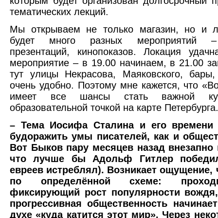
которым будет организован долгосрочный п
тематических лекций.
Мы открываем не только магазин, но и л
будет много разных мероприятий –
презентаций, кинопоказов. Локация удачн
мероприятие – в 19.00 начинаем, в 21.00 за
тут улицы Некрасова, Маяковского, бары
очень удобно. Поэтому мне кажется, что «Во
имеет все шансы стать важной ку
образовательной точкой на карте Петербурга
– Тема Иосифа Сталина и его времени
будоражить умы писателей, как и общест
Вот Быков пару месяцев назад внезапно 
что лучше бы Адольф Гитлер победил
евреев истреблял). Возникает ощущение, 
по определённой схеме: проход
фиксирующий рост популярности вождя,
прогрессивная общественность начинает
духе «куда катится этот мир». Через нек