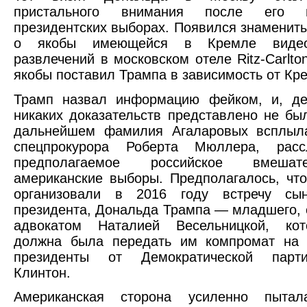
пристального внимания после его
президентских выборах. Появился знаменит
о якобы имеющейся в Кремле видео
развлечений в московском отеле Ritz-Carlto
якобы поставил Трампа в зависимость от Кр
Трамп назвал информацию фейком, и, дей
никаких доказательств представлено не бы
дальнейшем фамилия Агаларовых всплыл
спецпрокурора Роберта Мюллера, расс
предполагаемое российское вмеша
американские выборы. Предполагалось, чт
организовали в 2016 году встречу сы
президента, Дональда Трампа — младшего, 
адвокатом Наталией Весельницкой, ко
должна была передать им компромат на 
президенты от Демократической парт
Клинтон.
Американская сторона усиленно пытал