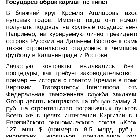
Государев оброк карман не тянет
В ближний круг Кремля Агаларовы вхо
нулевых годов. Именно тогда они начал
получать подряды на крупные государствен
Например, на курируемую лично президент
острова Русский на Дальнем Востоке к сам
также строительство стадионов к чемпио
футболу в Калининграде и Ростове.
Зачастую контракты выдавались без 
процедуры, как требует законодательство.
пример — история с грантом Кремля в пом
Киргизии. Transparency International о
Федеральная таможенная служба заключи
Group десять контрактов на общую сумму 3
руб. на строительство пограничных пунктов
Всего же в целях интеграции Киргизии в 
Евразийского экономического союза «Кро
127 млн $ (примерно 8,5 млрд руб.).
киргизских чиновников, привлечение ко