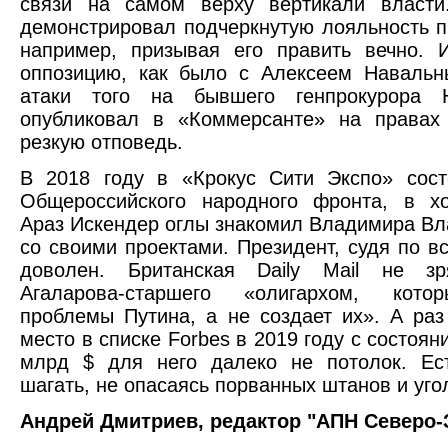
связи на самом верху вертикали власти
демонстрировал подчеркнутую лояльность 
например, призывая его править вечно. 
оппозицию, как было с Алексеем Наваль
атаки того на бывшего генпрокурора 
опубликовал в «Коммерсанте» на правах 
резкую отповедь.
В 2018 году в «Крокус Сити Экспо» сост
Общероссийского народного фронта, в хо
Араз Искендер оглы знакомил Владимира В
со своими проектами. Президент, судя по вс
доволен. Британская Daily Mail не з
Агаларова-старшего «олигархом, кото
проблемы Путина, а не создает их». А раз 
место в списке Forbes в 2019 году с состоян
млрд $ для него далеко не потолок. Ес
шагать, не опасаясь порванных штанов и уго
Андрей Дмитриев, редактор "АПН Северо-