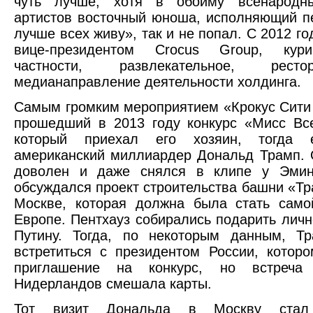
чуть лучше, хотя в обойму всенародн
артистов восточный юноша, исполняющий п
лучше всех живу», так и не попал. C 2012 г
вице-президентом Crocus Group, кур
частности, развлекательное, рес
медианаправление деятельности холдинга.
Самым громким мероприятием «Крокус Сити
прошедший в 2013 году конкурс «Мисс Вс
который приехал его хозяин, тогда 
американский миллиардер Дональд Трамп.
доволен и даже снялся в клипе у Эмин
обсуждался проект строительства башни «Тр
Москве, которая должна была стать само
Европе. Пентхауз собирались подарить лич
Путину. Тогда, по некоторым данным, Т
встретиться с президентом России, котор
приглашение на конкурс, но встреча
Нидерландов смешала карты.
Тот визит Дональда в Москву стал