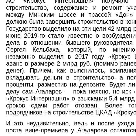
АО «Крокус Интернэшнл» получило
строительство, содержание и ремонт уча
между Минским шоссе и трассой «Дон»
должно была завершить строительство в конц
Государство выделило на эти цели 42 млрд р
июне 2019-го стало известно о возбуждени
дела в отношении бывшего руководителя 
Сергея Кельбаха, который, по мнению
незаконно выделил в 2017 году «Крокус 
аванс в размере 2 млрд руб. (помимо ране
денег). Причем, как выяснилось, компан
вкладывать деньги в строительство, а по
проценты, разместив на депозите. Будет ли
делу сам Агаларов — пока неясно, но иск 
«Крокус Интернэшнл» о взыскании 5,4 млрд 
сроков сдачи работ отозван. Более то
подрядчиков на строительстве ЦКАД «Крокус
И это неудивительно, ведь и после уход
поста вице-премьера у Агаларова остаютс