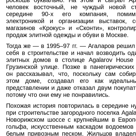
человек восточный, не чуждый новой ст
середине 90-х его компания, помим
электроникой и организации выставок, с
магазинов «Крокус» и «Сконти», контроли
продаж элитной одежды и обуви в Москве.
Тогда же — в 1995–97 гг. — Агаларов решил
себя в строительстве и начал возводить од
элитных домов в столице Agalarov House
Грузинской улице. Позже в панегирических
он рассказывал, что, поскольку сам соби
этом доме, создавал его как идеальн
представлении и даже отказал двум покупат
потому что они ему не понравились.
Похожая история повторилась в середине н
при строительстве загородного поселка Agala
Новорижском шоссе с крупнейшим в Европ
гольфа, искусственным каскадом водоемов
белым привозным песком. Жильцов владел