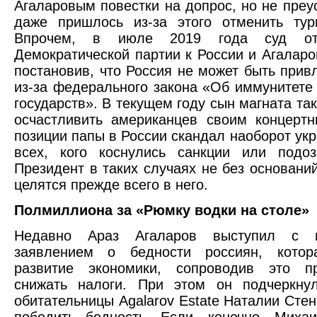
Агаларовым повестки на допрос, но не преу
даже пришлось из-за этого отменить ту
Впрочем, в июле 2019 года суд от
Демократической партии к России и Агаларо
постановив, что Россия не может быть привл
из-за федерального закона «Об иммунитете
государств». В текущем году сын магната та
осчастливить американцев своим концерт
позиции папы в России скандал наоборот укр
всех, кого коснулись санкции или подо
Президент в таких случаях не без оснований
целятся прежде всего в него.
Полмиллиона за «Рюмку водки на столе»
Недавно Араз Агаларов выступил с 
заявлением о бедности россиян, котор
развитие экономики, сопроводив это п
снижать налоги. При этом он подчеркнул
обитательницы Agalarov Estate Наталии Стен
победить бедность. Если, конечно, Миха