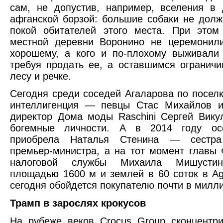
сам, не допустив, например, вселения в
афганской борзой: большие собаки не дол
покой обитателей этого места. При этом
местной деревни Воронино не церемонили
хорошему, а кого и по-плохому выживали
требуя продать ее, а оставшимся ограничи
лесу и речке.
Сегодня среди соседей Агаларова по поселк
интеллигенция — певцы Стас Михайлов и
директор Дома моды Raschini Сергей Вику
богемные личности. А в 2014 году ос
приобрела Наталья Стенина — сестра
премьер-министра, а на тот момент главы
налоговой службы Михаила Мишустин
площадью 1600 м и землей в 60 соток в Aga
сегодня обойдется покупателю почти в милл
Трамп в зарослях крокусов
На рубеже веков Crocus Group сконцентр