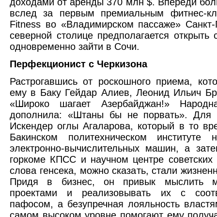
доходами от аренды 370 млн $. Впереди бол
вслед за первым премиальным фитнес-кл
Fitness во «Владимирском пассаже» Санкт-
северной столице предполагается открыть
одновременно зайти в Сочи.
Перфекционист с Черкизона
Растрогавшись от роскошного приема, кот
ему в Баку Гейдар Алиев, Леонид Ильич Бр
«Широко шагает Азербайджан!» Народн
дополнила: «Штаны бы не порвать». Для 
Искендер оглы Агаларова, который в то вр
Бакинском политехническом институте 
электронно-вычислительных машин, а зат
горкоме КПСС и научном центре советских
слова генсека, можно сказать, стали жизнен
Придя в бизнес, он привык мыслить м
проектами и реализовывать их с соот
пафосом, а безупречная лояльность властя
самом высоком уровне помогают ему получ