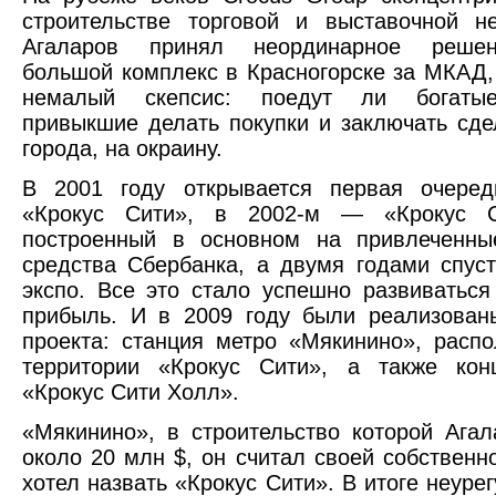
строительстве торговой и выставочной н
Агаларов принял неординарное решен
большой комплекс в Красногорске за МКАД,
немалый скепсис: поедут ли богатые
привыкшие делать покупки и заключать сде
города, на окраину.
В 2001 году открывается первая очеред
«Крокус Сити», в 2002-м — «Крокус С
построенный в основном на привлеченны
средства Сбербанка, а двумя годами спус
экспо. Все это стало успешно развиваться
прибыль. И в 2009 году были реализован
проекта: станция метро «Мякинино», расп
территории «Крокус Сити», а также кон
«Крокус Сити Холл».
«Мякинино», в строительство которой Ага
около 20 млн $, он считал своей собственн
хотел назвать «Крокус Сити». В итоге неуре