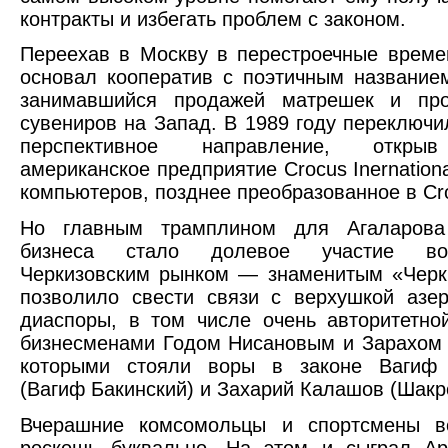
контракты и избегать проблем с законом.
Переехав в Москву в перестроечные време
основал кооператив с поэтичным названи
занимавшийся продажей матрешек и про
сувениров на Запад. В 1989 году переключи
перспективное направление, открыв
американское предприятие Crocus Inernation
компьютеров, позднее преобразованное в Cr
Но главным трамплином для Агаларова
бизнеса стало долевое участие в
Черкизовским рынком — знаменитым «Черк
позволило свести связи с верхушкой азе
диаспоры, в том числе очень авторитетно
бизнесменами Годом Нисановым и Зарахом
которыми стояли воры в законе Вагиф
(Вагиф Бакинский) и Захарий Калашов (Шакр
Вчерашние комсомольцы и спортсмены в
роскошь буквально. На этом и сыграл Ар