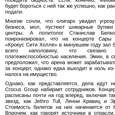
будет бороться с ней так же успешно, как р
подати.
Многие сочли, что олигарх увидел угроз
бизнеса, мол, пустеют шикарные бутики
центры. А политолог Станислав Белко
поиронизировал, что на концерте Сары
«Крокус Сити Холле» в минувшем году зал 
всего наполовину, что связано
платежеспособностью населения. Эмин, в с
предположил, что арена может зарабатыват
за концерт, однако едва выходит в ноль из-
налога на имущество.
Однако, как представляется, дела идут н
Crocus Group набирает сотрудников. Конц
расписаны почти на год вперед, включая та
звезд, как Jethro Tull, Ленни Кравиц и Э
Стоимость билетов на них начинается от 6
Впрочем, как говорят источники в отрасли