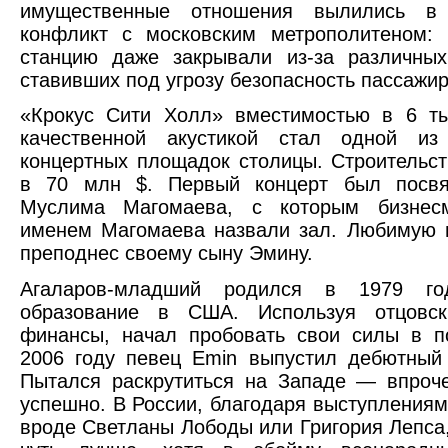
имущественные отношения вылились в 
конфликт с московским метрополитеном: 
станцию даже закрывали из-за различных
ставивших под угрозу безопасность пассажир
«Крокус Сити Холл» вместимостью в 6 ты
качественной акустикой стал одной из
концертных площадок столицы. Строительс
в 70 млн $. Первый концерт был посв
Муслима Магомаева, с которым бизнес
именем Магомаева назвали зал. Любимую 
преподнес своему сыну Эмину.
Агаларов-младший родился в 1979 год
образование в США. Используя отцовс
финансы, начал пробовать свои силы в п
2006 году певец Emin выпустил дебютный а
Пытался раскрутиться на Западе — впроч
успешно. В России, благодаря выступлениям
вроде Светланы Лободы или Григория Лепса