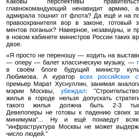
Каковы перспективы правитель
главнокомандующий ненавидит армию, а
адмирала тошнит от флота? Да ещё и на по
правоохранителя вор в законе, готовый 
ментов поганых? Наверное, незавидны, и пр
в новом кабинете министров России таких вр
двое.
«Я просто не переношу — ходить на выстав
— оперу — балет классическую музыку, —
в своём блоге будущий министр куль
Любимова. А куратор
всех российских с
премьер Марат Хуснуллин, занимая аналог
мэрии Москвы,
убеждал
: "Строительств
жилья в городе нельзя допускать стратег
такого жилья должна быть 2-3 тыс.до
Девелоперы не готовы к падению своих з
минимума"... Ну и ещё понаедут всяк
"инфраструктура Москвы не может выдерж
число людей."