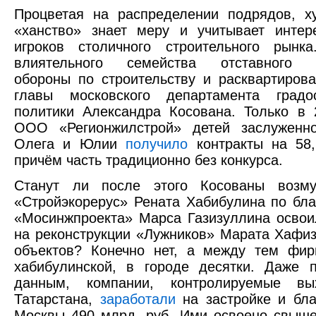
Процветая на распределении подрядов, х
«ханство» знает меру и учитывает интер
игроков столичного строительного рынка
влиятельного семейства отставного з
обороны по строительству и расквартиров
главы московского департамента градос
политики Александра Косована. Только в 2
ООО «Регионжилстрой» детей заслуженно
Олега и Юлии
получило
контракты на 58,
причём часть традиционно без конкурса.
Станут ли после этого Косованы возму
«Стройэкорерус» Рената Хабибулина по бл
«Мосинжпроекта» Марса Газизуллина освои
на реконструкции «Лужников» Марата Хафиз
объектов? Конечно нет, а между тем фир
хабибулинской, в городе десятки. Даже 
данным, компании, контролируемые вы
Татарстана,
заработали
на застройке и бла
Москвы 490 млрд. руб. Ими освоено свыше