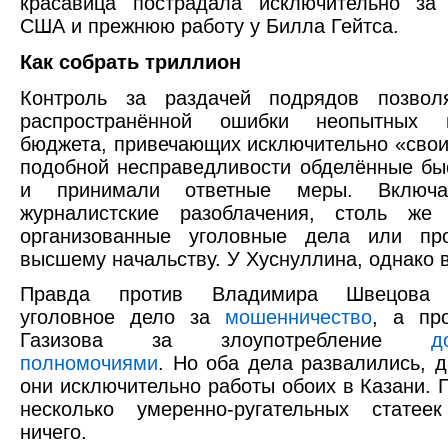
красавица пострадала исключительно за 
США и прежнюю работу у Билла Гейтса.
Как собрать триллион
Контроль за раздачей подрядов позвол
распространённой ошибки неопытных п
бюджета, привечающих исключительно «сво
подобной несправедливости обделённые бы
и принимали ответные меры. Включа
журналистские разоблачения, столь же 
организованные уголовные дела или пр
высшему начальству. У Хуснуллина, однако в
Правда против Владимира Швецова 
уголовное дело за
мошенничество
, а пр
Газизова за злоупотребление
д
полномочиями
. Но оба дела развалились, д
они исключительно работы обоих в Казани. 
несколько умеренно-ругательных стате
ничего.