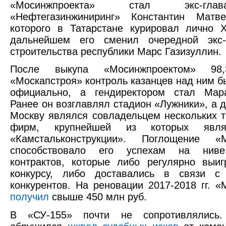
«Мосинжпроекта» стал экс-г
«Нефтегазинжиниринг» Константин Матве
которого в Татарстане курировал лично 
дальнейшем его сменил очередной экс-
строительства республики Марс Газизуллин.
После выкупа «Мосинжпроектом» 98
«Москапстроя» контроль казанцев над ним б
официально, а гендиректором стал Мар
Ранее он возглавлял стадион «Лужники», а д
Москву являлся совладельцем нескольких т
фирм, крупнейшей из которых явл
«Камстальконструкции». Поглощение «М
способствовало его успехам на ниве
контрактов, которые либо регулярно выи
конкурсу, либо доставались в связи с 
конкурентов. На реновации 2017-2018 гг. «
получил
свыше 450 млн руб.
В «СУ-155» почти не сопротивлялись.