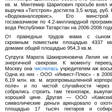
кв. м. Минтемир Шарипович просьбе внял и
выручка «Татстроя» достигла 3,5 млрд. руб.
«Водоканалсервис». Его минстрой
госзаказчиком по 4.2-миллиардной програм
вода Республики Татарстан на 2006-2008 год
От праведных трудов мама с сын
скромным поместьем площадью 4337 кв
домами общей площадью 954,3 кв.м.
Супруга Марата Шакирзяновича Лилия не 
энергичной свекрови. К моменту перее
Москву она
числилась
учредителем аж вось
Одна из них - ООО «Инвест-Плюс» - в 2009
6,19 млн. кв. м. агропромышленной корпор
поле» и по чистой случайности через
собрались строить там технопарк, выкупа
хорошей цене. Другая — ООО «Камский
символические деньги арендовало о охот
площадью 17 тысяч гектаров и собир