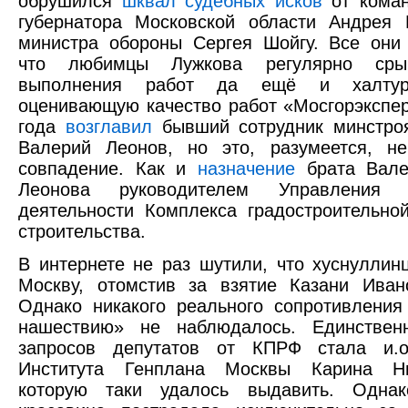
обрушился
шквал судебных исков
от коман
губернатора Московской области Андрея 
министра обороны Сергея Шойгу. Все они
что любимцы Лужкова регулярно сры
выполнения работ да ещё и халтур
оценивающую качество работ «Мосгорэкспер
года
возглавил
бывший сотрудник минстроя
Валерий Леонов, но это, разумеется, н
совпадение. Как и
назначение
брата Вале
Леонова руководителем Управления к
деятельности Комплекса градостроительно
строительства.
В интернете не раз шутили, что хуснуллин
Москву, отомстив за взятие Казани Иван
Однако никакого реального сопротивления
нашествию» не наблюдалось. Единствен
запросов депутатов от КПРФ стала и.о
Института Генплана Москвы Карина Ни
которую таки удалось выдавить. Однак