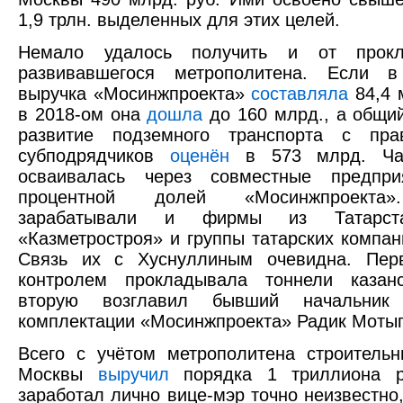
1,9 трлн. выделенных для этих целей.
Немало удалось получить и от прокл
развивавшегося метрополитена. Если 
выручка «Мосинжпроекта»
составляла
84,4 
в 2018-ом она
дошла
до 160 млрд., а общий
развитие подземного транспорта с пр
субподрядчиков
оценён
в 573 млрд. Час
осваивалась через совместные предпр
процентной долей «Мосинжпроекта
зарабатывали и фирмы из Татарст
«Казметростроя» и группы татарских компан
Связь их с Хуснуллиным очевидна. Пер
контролем прокладывала тоннели казанс
вторую возглавил бывший начальник 
комплектации «Мосинжпроекта» Радик Мотыг
Всего с учётом метрополитена строитель
Москвы
выручил
порядка 1 триллиона р
заработал лично вице-мэр точно неизвестно,