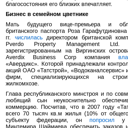
благосостояния его близких впечатляет.
Бизнес в семейном цветнике
Мать будущего вице-премьера и обла
британского паспорта Роза Гарафутдиновна
гг.
числилась
директором британской комп
Pverdo Property Management Ltd.
зарегистрированным на Виргинских остро
Averdix Business Corp компания
вла
«Авердикс». Которой принадлежали контро
акций ОАО «Татстрой», «Водоканалсервис» и
фирм, специализирующихся на строи
жилкомхозе.
Глава республиканского минстроя и по совм
любящий сын неукоснительно обеспечи
коммерцию. Посчитав, что в 2007 году «Та
всего 70 тысяч кв.м жилья (10% от общег
субъекту федерации, он
попросил
у п
Минтемира Шаймиева обеспечить заказов 