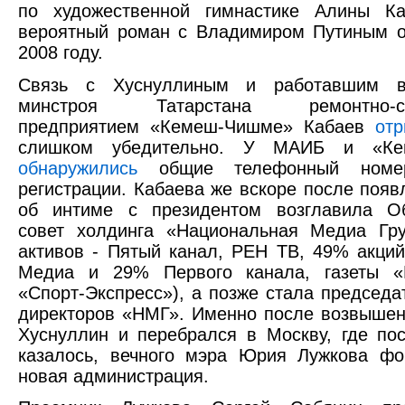
по художественной гимнастике Алины Ка
вероятный роман с Владимиром Путиным о
2008 году.
Связь с Хуснуллиным и работавшим в 
минстроя Татарстана ремонтно-ст
предприятием «Кемеш-Чишме» Кабаев
отр
слишком убедительно. У МАИБ и «Ке
обнаружились
общие телефонный номе
регистрации. Кабаева же вскоре после появ
об интиме с президентом возглавила О
совет холдинга «Национальная Медиа Гру
активов - Пятый канал, РЕН ТВ, 49% акци
Mедиа и 29% Первого канала, газеты «
«Спорт-Экспресс»), а позже стала председа
директоров «НМГ». Именно после возвыше
Хуснуллин и перебрался в Москву, где пос
казалось, вечного мэра Юрия Лужкова фо
новая администрация.