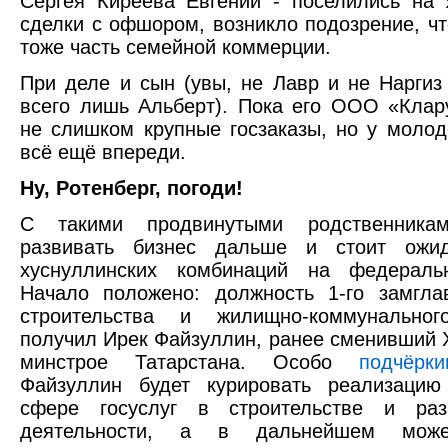
Сергея Киреева Евгений - поселились на
сделки с офшором, возникло подозрение, что
тоже часть семейной коммерции.
При деле и сын (увы, не Лавр и не Наргиз 
всего лишь Альберт). Пока его ООО «Кла
не слишком крупные госзаказы, но у молод
всё ещё впереди.
Ну, Ротенберг, погоди!
С такими продвинутыми родственника
развивать бизнес дальше и стоит ожи
хуснуллинских комбинаций на федераль
Начало положено: должность 1-го замгла
строительства и жилищно-коммунальног
получил Ирек Файзуллин, ранее сменивший 
минстрое Татарстана. Особо
подчёрки
Файзуллин будет курировать реализацию
сфере госуслуг в строительстве и раз
деятельности, а в дальнейшем може