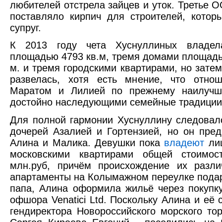
любителей отстрела зайцев и уток. Третье 
поставляло кирпич для строителей, котор
супруг.
К 2013 году чета Хуснуллиных владел
площадью 4793 кв.м, тремя домами площадью
м. и тремя городскими квартирами, но зате
развелась, хотя есть мнение, что отно
Маратом и Лилией по прежнему наилучш
достойно наследующими семейные традиции
Для полной гармонии Хуснуллину следовал
дочерей Азалией и Гортензией, но он пре
Алина и Малика. Девушки пока
владеют
ли
московскими квартирами общей стоимо
млн.руб, причём происхождение их разли
апартаменты на Колымажном переулке под
папа, Алина оформила жильё через покупку
офшора Venatici Ltd. Поскольку Алина и её 
гендиректора Новороссийского морского тор