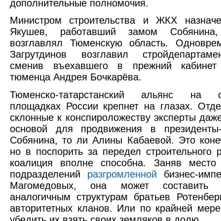
дополнительные полномочия.
Министром строительства и ЖКХ назнач
Якушев, работавший замом Собянина,
возглавлял Тюменскую область. Одновре
Загрутдинов возглавил стройдепартам
сменив въехавшего в прежний кабинет
тюменца Андрея Бочкарёва.
Тюменско-татарстанский альянс на ст
площадках России крепнет на глазах. Отд
склонные к конспироложеству эксперты даже
основой для продвижения в президенты
Собянина, то ли Алины Кабаевой. Это коне
но в поспорить за передел строительного 
коалиция вполне способна. Заняв место
подразделений
разгромленной
бизнес-импе
Магомедовых, она может составить к
аналогичным структурам братьев Ротенбер
авторитетных кланов. Или по крайней мере
убедить их взять своих земляков в долю.