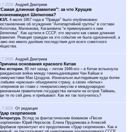
6.7.2026
Андрей Дмитриев
"Самая длинная фамилия": за что Хрущев
возненавидел Шепилова?
ЖЗЛ.
4 июля 1957 года в "Правде" было опубликовано
постановление об осуждении "Антипартийной группы" в составе
Молотова, Маленкова, Кагановича "и примкнувшего к ним
Шепилова". Как шутили в СССР, это звучало как самая длинная
фамилия. Реакция граждан на это событие не была однозначной, а
само оно имело далёкие последствия для всего советского
общества.
2.7.2026
Андрей Дмитриев
Причина основания красного Китая
Эхо истории.
80 лет назад – летом 1946-ого – в Китае вспыхнула
гражданская война между гоминьдановцами Чан Кайши и
коммунистами Мао Цзэдуна. Изначально выглядевшие куда более
слабыми «красные» объединили страну, а своих «белых»
соперников во главе с генералиссимусом и международно
признанным правителем государства загнали на остров Тайвань,
где те по сей день и пребывают. Как же так получилось?
1.7.2026
От редакции
Удар скорпионов
Литература.
Вслед за фантастическим боевиком «Песня
скорпионов» Юрий Нерсесов, Елена Прудникова и Алексей
Щербаков презентуют его продолжение «Удар скорпионов». Как и
первый, он рассказывает об уничтожении альтернативного СССР