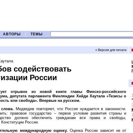
АВТОРЫ
ТЕМЫ
» Версия для печати
Хаутала
бов содействовать
изации России
кует отрывок из новой книги главы Финско-российского
ума, депутата парламента Финляндии Хейди Хаутала «Тезисы о
ность или свобода». Впервые на русском.
 слова.
Медведев повторяет, что Россия нуждается в законности.
ить: правовое государство – первое условие развития страны и
дарство должно обеспечить гражданам все права и свободы,
 Конституции России.
ительную международную оценку.
Оценка России зависит не от