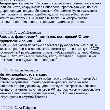
Литература.
Харчевня «Сержант Ватерлоо» выглядела так, словно
великая битва, сокрушившая Наполеона, прогремела именно в её
дворе посреди городка Монфермей. Обгорелые куски рухнувших
стен торчали из земли подобно редким гнилым зубам во рту
гигантской старухи. Выцветшая вывеска, на которой хозяин
выносил с поля боя своего генерала, валялась в стороне.
29.7.2026
Андрей Дмитриев
Ракоши: фашистский политзек, венгерский Сталин,
хрущевский ссыльный
ЖЗЛ.
70 лет назад по указке советского руководства был снят, а
затем отправлен «на лечение» (на самом деле - в ссылку) в СССР,
послевоенный руководитель страны, убежденный сталинец Матиас
Ракоши. Что это был за политик, как он управлял Венгрией и как
сложилась его судьба после падения?
25.7.2026
Юрий Нерсесов
Мятеж декабристов в кино
Общество зрелищ.
Актёрам пофиг, все отрабатывают номер без
всякого энтузиазма. Трудно сделать красиво, когда на тебя
напяливают офицерский мундир и требуют изображать хипстера,
бегущего на митинг признанного в РФ экстремистом и террористом
Алексея Навального под несуразные для XIX века мелодии
«Наутилуса» и «Мумий Тролля».
24.7.2026
Саид Гафуров