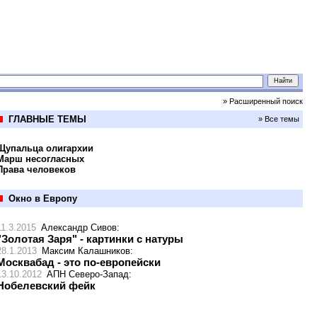
» Расширенный поиск
ГЛАВНЫЕ ТЕМЫ
» Все темы
Щупальца олигархии
Марш несогласных
Права человеков
Окно в Европу
11.3.2015
Александр Сивов
:
"Золотая Заря" - картинки с натуры
28.1.2013
Максим Калашников
:
Москвабад - это по-европейски
13.10.2012
АПН Северо-Запад
:
Нобелевский фейк