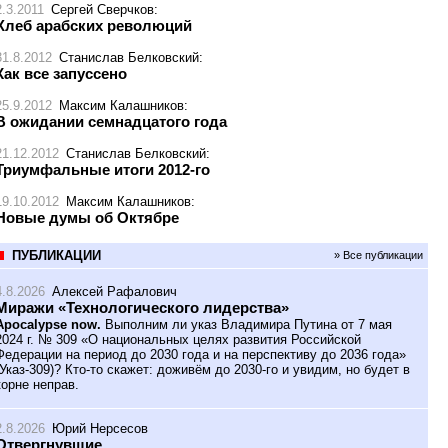
2.3.2011
Сергей Сверчков
:
Хлеб арабских революций
31.8.2012
Станислав Белковский
:
Как все запуссено
25.9.2012
Максим Калашников
:
В ожидании семнадцатого года
21.12.2012
Станислав Белковский
:
Триумфальные итоги 2012-го
19.10.2012
Максим Калашников
:
Новые думы об Октябре
ПУБЛИКАЦИИ
» Все публикации
4.8.2026
Алексей Рафалович
Миражи «Технологического лидерства»
Apocalypse now.
Выполним ли указ Владимира Путина от 7 мая
2024 г. № 309 «О национальных целях развития Российской
Федерации на период до 2030 года и на перспективу до 2036 года»
(Указ-309)? Кто-то скажет: доживём до 2030-го и увидим, но будет в
корне неправ.
2.8.2026
Юрий Нерсесов
Отвергнувшие