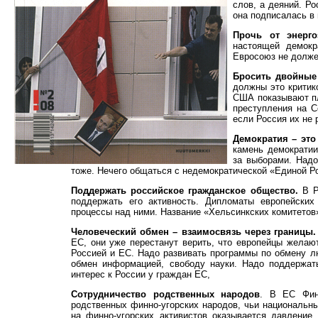
слов, а деяний. Р
она подписалась в
Прочь от энерг
настоящей демокр
Евросоюз не долже
Бросить двойные
должны это критико
США показывают пл
преступления на 
если Россия их не 
Демократия – эт
камень демократии
за выборами. Надо
тоже. Нечего общаться с недемократической «Единой Р
Поддержать российское гражданское общество.
В Р
поддержать его активность. Дипломаты европейских
процессы над ними. Название «Хельсинкских комитетов»
Человеческий обмен – взаимосвязь через границы.
ЕС, они уже перестанут верить, что европейцы желаю
Россией и ЕС. Надо развивать программы по обмену лю
обмен информацией, свободу науки. Надо поддержат
интерес к России у граждан ЕС,
Сотрудничество родственных народов
. В ЕС Фин
родственных финно-угорских народов, чьи национальны
на финно-угорских активистов оказывается давление