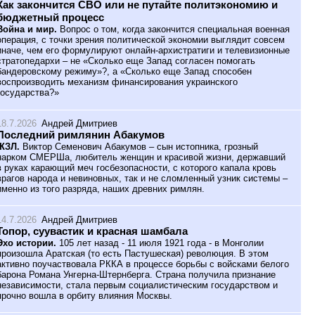
Как закончится СВО или не путайте политэкономию и
бюджетный процесс
Война и мир.
Вопрос о том, когда закончится специальная военная
операция, с точки зрения политической экономии выглядит совсем
иначе, чем его формулируют онлайн-архистратиги и телевизионные
стратопедархи – не «Сколько еще Запад согласен помогать
бандеровскому режиму»?, а «Сколько еще Запад способен
воспроизводить механизм финансирования украинского
государства?»
18.7.2026
Андрей Дмитриев
Последний римлянин Абакумов
ЖЗЛ.
Виктор Семенович Абакумов – сын истопника, грозный
нарком СМЕРШа, любитель женщин и красивой жизни, державший
в руках карающий меч госбезопасности, с которого капала кровь
врагов народа и невиновных, так и не сломленный узник системы –
именно из того разряда, наших древних римлян.
14.7.2026
Андрей Дмитриев
Топор, суувастик и красная шамбала
Эхо истории.
105 лет назад - 11 июля 1921 года - в Монголии
произошла Аратская (то есть Пастушеская) революция. В этом
активно поучаствовала РККА в процессе борьбы с войсками белого
барона Романа Унгерна-Штернберга. Страна получила признание
независимости, стала первым социалистическим государством и
прочно вошла в орбиту влияния Москвы.