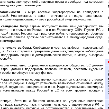
оссия сама изолирует себя, нарушая права и свободы, под которыми
 международных конвенциях.
озависимости.
В мире богатые энергоресурсы не совпадают с
атией. Нефтебогатые страны – олигополы с нищим населением.
н «финляндизироваться» из-за российской энергомонополии.
 стандарты.
Когда страны поступают иначе, чем декларируют, мы
вать – не только по России, но и по Евросоюзу, США, Грузии. ЕС и
охой пример России под предлогом войны с терроризмом. Военные
Северном Кавказе должны рассматриваться в международном суде,
рассматривает.
о не только выборы.
Свободные и честные выборы – краеугольный
, а Россия старается прекратить даже международное наблюдение
 поддержать искренне демократические партии, и между выборами
оссией».
оссии оживленно формируется гражданское общество. ЕС должен
 стран должны поддержать правозащитников, посетить судебные
 особенно обязует к этому финнов.
Когда россияне непосредственно познакомятся с жизнью в странах
т зла их родине. Следует установить безвизовые отношения между
дей, студентов, специалистов и т.п. Надо подчеркивать свободный
ь коммуникации между Россией и ЕС на всех уровнях, поощрять
ляндия, Эстония и Венгрия отвечают за улучшение положения
е права, культура, язык и идентичность часто ущемляются в РФ, а
. Надо выделять ресурсы на сотрудничество с родственными нам