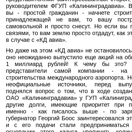
руководителем ФГУП «Калининградавиа». В
вы - простой гражданин - начнете строи
принадлежащей не вам, то вашу постр
самовольной и просто снесут. Но если вы 
связями, то вам землю просто отдадут, как 
в случае с «КД авиа».
Но даже на этом «КД авиа» не остановилось.
оно неожиданно выпустило еще акций на о
1 миллиард рублей! К чему бы это? К
представители самой компании - на 
строительства международного аэропорта. Но
неофициальные источники, перед выпу
поднялся вопрос о том, что в ходе созда
ОАО «Калининградавиа» у ГУП «Калинигра
другие долги, имеющие приоритет при п
именно - как писалось выше - по зарп
губернатор Георгий Боос заинтересовался э
и с его подачи стали предприниматься
основании этого казуса увеличить колич