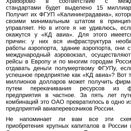
Храборово в соответствие с межд
стандартами будет выделено 15 миллиар
Получит их ФГУП «Калининградавиа», котор
своими минимальным штатом в принцип
управляет. Но в итоге я не удивлюсь, есл
окажутся у «КД авиа». Для этого имеетс
причин: у них вся инфраструктура необ
работы аэропорта, здание аэропорта, они с
международный аэровокзал, осуществляют
рейсы в Европу и по многим городам Росси
отдавать деньги полумертвому ФГУПу, есл
успешное предприятие как «КД авиа»? Вот т
миллионов долларов может получить фирм
путем перекачивания ресурсов из фе
предприятия в частное. За пять лет пут
комбинаций это ОАО превратилось в одно и
предприятий авиаперевозчиков России.
Не напоминает ли вам все эти схе
приобретения крупных капиталов в России 