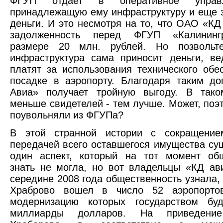
ФГУП отдает в оперативное управ
принадлежащую ему инфраструктуру и еще з
деньги. И это несмотря на то, что ОАО «КД
задолженность перед ФГУП «Калининг
размере 20 млн. рублей. Но позвольт
инфраструктура сама приносит деньги, в
платят за использования технического обе
посадке в аэропорту. Благодаря таким д
Авиа» получает тройную выгоду. В так
меньше свидетелей - тем лучше. Может, поэ
поувольняли из ФГУПа?
В этой странной истории с сокращени
передачей всего оставшегося имущества су
один аспект, который на тот момент общ
знать не могла, но вот владельцы «КД ав
середине 2008 года общественность узнала, 
Храброво вошел в число 52 аэропорто
модернизацию которых государством бу
миллиарды долларов. На приведение