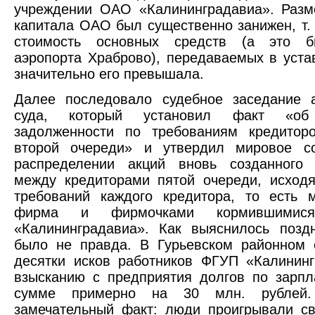
учреждении ОАО «Калининградавиа». Разм
капитала ОАО был существенно занижен, т. 
стоимость основных средств (а это б
аэропорта Храброво), передаваемых в уста
значительно его превышала.
Далее последовало судебное заседание а
суда, который установил факт «об 
задолженности по требованиям кредитор
второй очереди» и утвердил мировое с
распределении акций вновь созданного 
между кредиторами пятой очереди, исход
требований каждого кредитора, то есть 
фирма и фирмочками кормившими
«Калининградавиа». Как выяснилось позд
было не правда. В Гурьевском районном 
десятки исков работников ФГУП «Калинин
взысканию с предприятия долгов по зарп
сумме примерно на 30 млн. рублей
замечательный факт: люди проигрывали с