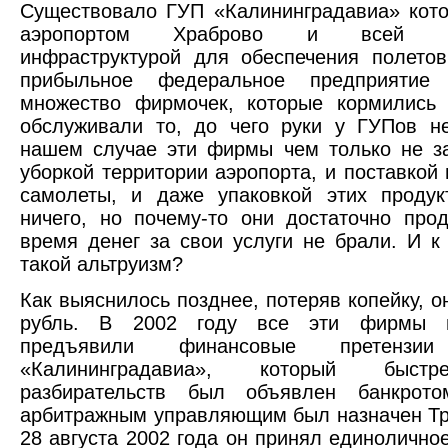
Существовало ГУП «Калининградавиа» кот
аэропортом Храброво и всей не
инфраструктурой для обеспечения полето
прибыльное федеральное предприятие
множество фирмочек, которые кормились 
обслуживали то, до чего руки у ГУПов н
нашем случае эти фирмы чем только не з
уборкой территории аэропорта, и поставкой 
самолеты, и даже упаковкой этих продук
ничего, но почему-то они достаточно про
время денег за свои услуги не брали. И к
такой альтруизм?
Как выяснилось позднее, потеряв копейку, о
рубль. В 2002 году все эти фирмы 
предъявили финансовые претен
«Калининградавиа», который быст
разбирательств был объявлен банкрот
арбитражным управляющим был назначен Тр
28 августа 2002 года он принял единолично