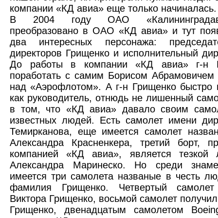
компании «КД авиа» еще только начиналась.
В 2004 году ОАО «Калининграда
преобразовано в ОАО «КД авиа» и тут по
два интересных персонажа: председат
директоров Грищенко и исполнительный дир
До работы в компании «КД авиа» г-н 
поработать с самим Борисом Абрамовичем
над «Аэрофлотом». А г-н Грищенко быстро 
как руководитель, отнюдь не лишенный сам
в том, что «КД авиа» давало своим само
известных людей. Есть самолет имени ди
Темирканова, еще имеется самолет назва
Александра Красненкера, третий борт, п
компанией «КД авиа», является тезкой л
Александра Маринеско. Но среди знам
имеется три самолета названые в честь л
фамилия Грищенко. Четвертый самолет
Виктора Грищенко, восьмой самолет получил
Грищенко, двенадцатым самолетом Boein