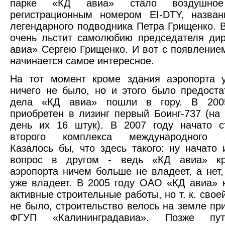
парке «КД авиа» стало воздушно
регистрационным номером EI-DTY, назван
легендарного подводника Петра Грищенко. В
очень льстит самолюбию председателя ди
авиа» Сергею Грищенко. И вот с появление
начинается самое интересное.
На тот момент кроме здания аэропорта 
ничего не было, но и этого было предоста
дела «КД авиа» пошли в гору. В 200
приобретен в лизинг первый Боинг-737 (на
день их 16 штук). В 2007 году начато с
второго комплекса международного аэ
Казалось бы, что здесь такого: ну начато 
вопрос в другом - ведь «КД авиа» кр
аэропорта ничем больше не владеет, а нет,
уже владеет. В 2005 году ОАО «КД авиа» 
активные строительные работы, но т. к. свое
не было, строительство велось на земле п
ФГУП «Калининградавиа». Позже пу