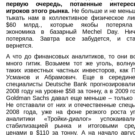
первую очередь, потаенные интере
игроков этого рынка.
Не больше и не меньш
тыкать нам в коллективное физическое ли
$60 млрд., которые якобы потеряла 
экономика в базарный Mechel Day. Ни
потеряла. Завтра все забудется, и ст
вернется.
А что до финансовых аналитиков, то они 
много гитик. Возьмем тот же уголь, волн
таких известных частных инвесторов, как П
Усманов и Абрамович. Еще в середине
специалисты Deutsche Bank прогнозировали
2008 году на уровне $58 за тонну, а в 2009 го
Goldman Sachs давал еще меньше – только $
Не отставали от них и отечественные спец
2008 года, уже на фоне резкого роста у
аналитики «Тройки-диалог» успокаива
стабилизацией рынка и итоговыми сре
ценами в $110 за тонну. А на начало авгус