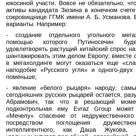
юкосиной участи. Вовсе не обязательно, чт
активы кандидата Зюзина в конечном счете
сокровищнице ГГМК имени А. Б. Усманова. Е
варианты. Например:
- создание отдельного угольного мега
помощью которого Путиносечин бу
удовлетворять растущий китайский спрос на 
шантажировать этим делом Европу; вместе 
в мегахолдинге могут оказаться еще «сл
наподобие «Русского угля» и одного-двух
поменьше;
- явление «белого рыцаря» народу; сам
сегодняшних русских рыцарей остается, разу
Абрамович, так что в решающий момен
подконтрольная ему Evraz Group может
«Мечелу» спасение от недружественного
посредством поглощения дружествен
интеллигентного, как Даша Жукова, о