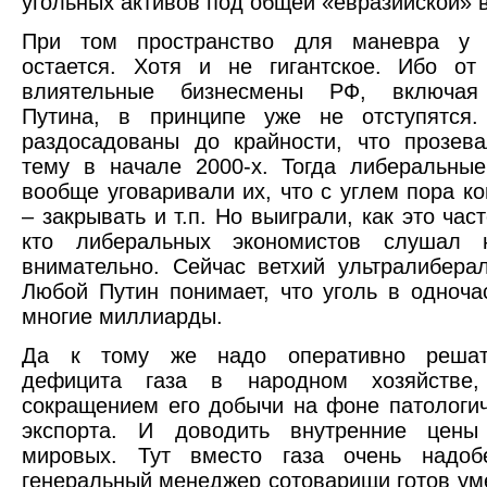
угольных активов под общей «евразийской» 
При том пространство для маневра у 
остается. Хотя и не гигантское. Ибо от
влиятельные бизнесмены РФ, включая
Путина, в принципе уже не отступятся
раздосадованы до крайности, что прозев
тему в начале 2000-х. Тогда либеральны
вообще уговаривали их, что с углем пора ко
– закрывать и т.п. Но выиграли, как это част
кто либеральных экономистов слушал 
внимательно. Сейчас ветхий ультралибера
Любой Путин понимает, что уголь в одноча
многие миллиарды.
Да к тому же надо оперативно решат
дефицита газа в народном хозяйстве,
сокращением его добычи на фоне патологич
экспорта. И доводить внутренние цен
мировых. Тут вместо газа очень надоб
генеральный менеджер сотоварищи готов ум