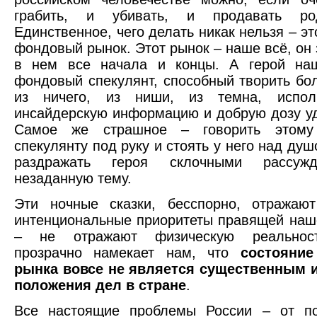
грабить, и убивать, и продавать ро
Единственное, чего делать никак нельзя – э
фондовый рынок. Этот рынок – наше всё, он 
в нем все начала и концы. А герой на
фондовый спекулянт, способный творить бо
из ничего, из ниши, из темна, испол
инсайдерскую информацию и добрую дозу уд
Самое же страшное – говорить этому
спекулянту под руку и стоять у него над ду
раздражать героя склочными рассуж
незаданную тему.
Эти ночные сказки, бесспорно, отражают
интенциональные приоритеты правящей наш
– не отражают физическую реальност
прозрачно намекает нам, что
состояни
рынка вовсе не является существенным 
положения дел в стране
.
Все настоящие проблемы России – от по