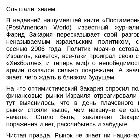
Слышали, знаем.
В недавней нашумевшей книге «Постамери
(PostAmerican World) известный журнали
Фарид Закария пересказывает свой разго
неназываемым израильским политиком, с
осенью 2006 года. Политик мрачно сетова
Израиль, кажется, все-таки проиграл свою 
«Хезболле», и теперь миф о непобедимос
армии оказался сильно поврежден. А зна
знает, чего ждать в близком будущем.
На что оптимистический Закария спросил пол
финансовые рынки Израиля отреагировали
тут выяснилось, что в день плачевного 
рынки стояли выше, чем накануне ее сам
начала. Стало быть, заключает Закари
поражения и нет, расслабьтесь и забудьте.
Чистая правда. Рынок не знает ни национа