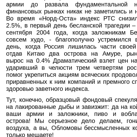
армии до развала фундаментальной 
финансовых рынках никак не заметились и н
Во время «Норд-Оста» индекс РТС снизил
2.5%, в первый день бесланской трагедии – 
сентября 2004 года, когда заложникам Б
совсем худо, - благополучно устремился 
день, когда Россия лишилась части своей
отдав Китаю два острова на Амуре, рын
вырос на 0.4% Драматический взлет цен на
ударивший в челюсти трем четвертям рос
помог укрепиться акциям всяческих продово
приравненных к ним компаний и премного с
здоровью заветного индекса.
Тут, конечно, образцовый фондовый спекуля
на лакированные дыбы и завизжит: да на ко
ваши армии и заложники, пиво и вобл
острова! Мы серьезное дело делаем, гон
воздуха, а вы, Обломовы бессмысленных к
только мешаете!