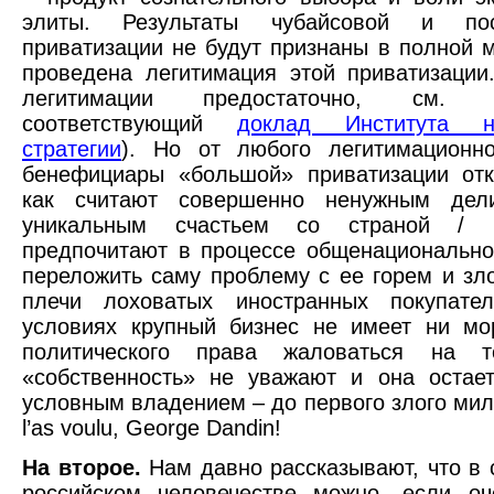
элиты. Результаты чубайсовой и пост
приватизации не будут признаны в полной м
проведена легитимация этой приватизации
легитимации предостаточно, см.
соответствующий
доклад Института на
стратегии
). Но от любого легитимационно
бенефициары «большой» приватизации отк
как считают совершенно ненужным дел
уникальным счастьем со страной / 
предпочитают в процессе общенациональног
переложить саму проблему с ее горем и зл
плечи лоховатых иностранных покупате
условиях крупный бизнес не имеет ни мо
политического права жаловаться на т
«собственность» не уважают и она остает
условным владением – до первого злого мил
l’as voulu, George Dandin!
На второе.
Нам давно рассказывают, что в
российском человечестве можно, если оч