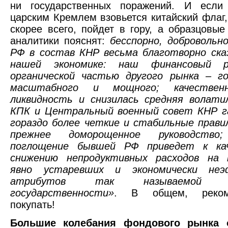
ни государственных поражений. И если
царским Кремлем взовьется китайский флаг,
скорее всего, пойдет в гору, а образцовы
аналитики пояснят:
бесспорно, добровольн
РФ в состав КНР весьма благотворно ска
нашей экономике: наш финансовый 
органической частью другого рынка – го
масштабного и мощного; качествен
ликвидность и снизилась средняя волати
КПК и Центральный военный совет КНР 
гораздо более четкие и стабильные прави
прежнее доморощенное руководство;
поглощение бывшей РФ приведет к кач
снижению непродуктивных расходов на 
явно устаревших и экономически неэ
атрибутов так называемой «ро
государственности»
. В общем, реком
покупать!
Большие колебания фондового рынка о