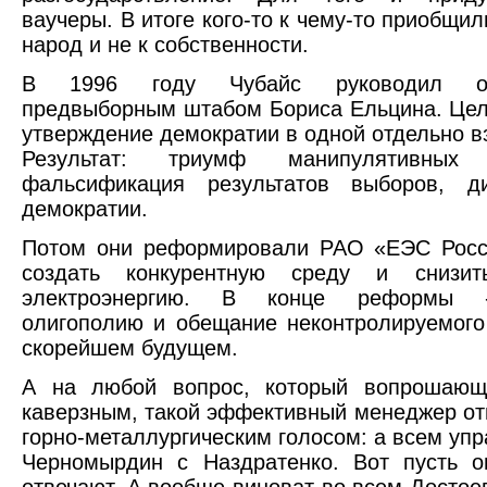
ваучеры. В итоге кого-то к чему-то приобщил
народ и не к собственности.
В 1996 году Чубайс руководил оф
предвыборным штабом Бориса Ельцина. Цел
утверждение демократии в одной отдельно вз
Результат: триумф манипулятивных т
фальсификация результатов выборов, ди
демократии.
Потом они реформировали РАО «ЕЭС Росс
создать конкурентную среду и снизи
электроэнергию. В конце реформы 
олигополию и обещание неконтролируемого
скорейшем будущем.
А на любой вопрос, который вопрошающ
каверзным, такой эффективный менеджер от
горно-металлургическим голосом: а всем упр
Черномырдин с Наздратенко. Вот пусть о
отвечают. А вообще виноват во всем Достоев