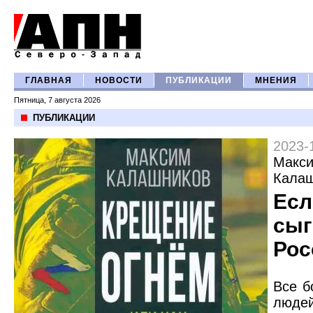
ГЛАВНАЯ
НОВОСТИ
ПУБЛИКАЦИИ
МНЕНИЯ
Пятница, 7 августа 2026
ПУБЛИКАЦИИ
2023-
Макс
Кала
Есл
сыг
Ро
Все б
люде