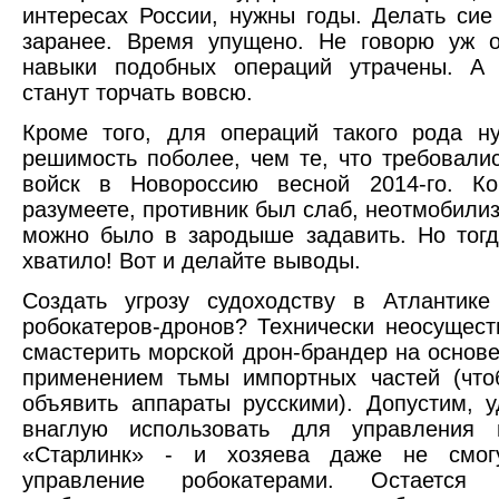
интересах России, нужны годы. Делать сие
заранее. Время упущено. Не говорю уж о
навыки подобных операций утрачены. А
станут торчать вовсю.
Кроме того, для операций такого рода н
решимость поболее, чем те, что требовали
войск в Новороссию весной 2014-го. Ко
разумеете, противник был слаб, неотмобилиз
можно было в зародыше задавить. Но тогд
хватило! Вот и делайте выводы.
Создать угрозу судоходству в Атлантик
робокатеров-дронов? Технически неосущес
смастерить морской дрон-брандер на основе
применением тьмы импортных частей (что
объявить аппараты русскими). Допустим, 
внаглую использовать для управления
«Старлинк» - и хозяева даже не смог
управление робокатерами. Остается 