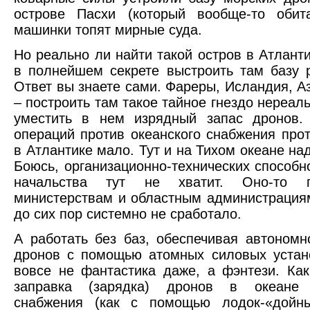
острове Пасхи (который вообще-то обит
машинки топят мирные суда.
Но реально ли найти такой остров в Атланти
в полнейшем секрете выстроить там базу 
Ответ вы знаете сами. Фареры, Исландия, А
– построить там такое тайное гнездо нереал
уместить в нем изрядный запас дронов. 
операций против океанского снабжения про
в Атлантике мало. Тут и на Тихом океане на
Боюсь, организационно-технических способн
начальства тут не хватит. Оно-то 
министерствам и областным администрация
до сих пор системно не сработало.
А работать без баз, обеспечивая автономн
дронов с помощью атомных силовых устан
вовсе не фантастика даже, а фэнтези. Как
заправка (зарядка) дронов в океане 
снабжения (как с помощью лодок-«дойн