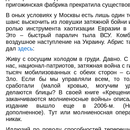
пригожинская фабрика прекратила существов
В оных условиях у Москвы есть лишь один т
шанс выскочить из ловушки затяжной бойни и
ролью инструмента хаотизации Евразии в 
Это – быстрый паралич тыла ВСУ. Комб
воздушное наступление на Украину. Абрис т
дал
здесь
:
Живу с сосущим холодом в груди. Давно. С 
нас, национал-патриотов, затяжная война с 
тысяч мобилизованных с обеих сторон – 
Зло. Если бы мы управляли всем, то то
сработали (малой кровью, могучим уд
делаются блицы? В своей книге «Крещени
заканчиваются молниеносные войны» описа
издание вышло еще в 2006-м. (Н
дополненное). Тут или молниеносная опер
никак.
Иллюзий по поводу способностей тепереш