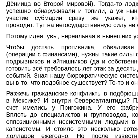
Дёниица во Второй мировой). Тогда-то лод
успешно обнаруживали и топили, а уж ны
участие субмарин сразу же укажет, к
проводит. Тут на негосударственную силу не
Потому идея, увы, нереальная в нынешних у
Чтобы достать противника, обваливая
(операции с финансами), нужны такие силы 
подрывников и айтишников (да и собственно
готовить всё требовалось лет этак за десят
событий. Зная нашу бюрократическую систем
вы в то, что подобное существует? То-то и 
Разжечь гражданские конфликты в подбрюшь
в Мексике? И внутри Североатлантиды? П
счет имелись у Пригожина. У его фабри
Вплоть до специалистов и групповодов, к
оппозиционными несистемными людьми в
капсистемы. И стоило это несколько сот
долларов ежегодно. Но после известн