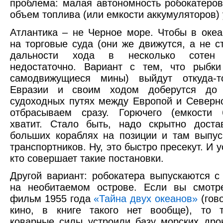
проблема: малая автономность робокатеро
объем топлива (или емкости аккумуляторов)
Атлантика – не Черное море. Чтобы в океа
на торговые суда (они же движутся, а не ст
дальности хода в несколько сотен 
недостаточно. Вариант с тем, что рыбки
самодвижущиеся мины) выйдут откуда-
Евразии и своим ходом доберутся до 
судоходных путях между Европой и Северн
отбрасываем сразу. Горючего (емкости 
хватит. Стало быть, надо скрытно доста
больших кораблях на позиции и там выпус
транспортников. Ну, это быстро пресекут. И у
кто совершает такие постановки.
Другой вариант: робокатера выпускаются с
на необитаемом острове. Если вы смотр
фильм 1955 года
«Тайна двух океанов»
(гов
кино, в книге такого нет вообще), то т
коварные силы устроили базу морских дро