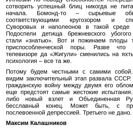
сотворить успешный блиц никогда не пит
начала. Бомонд-то – сырьевые об
соответствующими кругозором и спос
Суворовых и наполеонов в такой среде
Подоспели детища брежневского убогого
стали «знатью». Вот и пожинаем плоды т
приспособленческой поры. Разве что 
телевизоре да «Жигули» сменились на яхт
психология – все та же.
Потому будем честными с самими собой
видим заключительный этап развала СССР
гражданскую войну между двумя его обло
еще предстоят самые жестокие испытания
либо новый взлет и Объединенная Ру
бесславный конец. Может быть, с про
послевоенной депрессией. Третьего не дано.
Максим Калашников