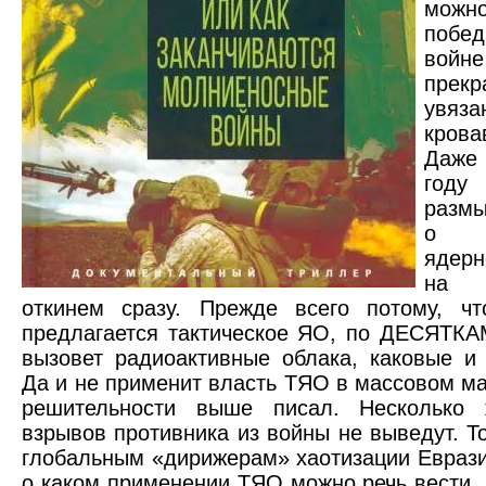
мо
побе
войн
прекр
увя
кров
Даже
году
размы
о п
ядер
на 
откинем сразу. Прежде всего потому, чт
предлагается тактическое ЯО, по ДЕСЯТКА
вызовет радиоактивные облака, каковые и
Да и не применит власть ТЯО в массовом ма
решительности выше писал. Несколько
взрывов противника из войны не выведут. То
глобальным «дирижерам» хаотизации Еврази
о каком применении ТЯО можно речь вести, 