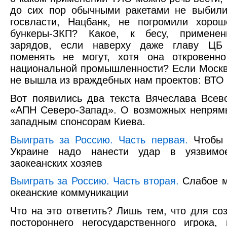
до сих пор обычными ракетами не выбили
госвласти, Нацбанк, не погромили хорош
бункеры-ЗКП? Какое, к бесу, примене
зарядов, если наверху даже главу ЦБ
поменять не могут, хотя она откровенно
национальной промышленности? Если Москв
не вышла из враждебных нам проектов: ВТО
Вот появились два текста Вячеслава Всев
«АПН Северо-Запад». О возможных непрям
западным спонсорам Киева.
Выиграть за Россию. Часть первая.
Чтобы 
Украине надо нанести удар в уязвимо
заокеанских хозяев
Выиграть за Россию. Часть вторая.
Слабое м
океанские коммуникации
Что на это ответить? Лишь тем, что для со
постороннего негосударственного игрока