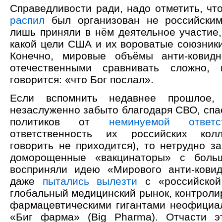
Справедливости ради, надо отметить, чт
распил
был организован не российским
лишь приняли в нём деятельное участие,
какой цели США и их вороватые союзники
Конечно, мировые объёмы анти-ковидн
отечественными сравнивать сложно,
говорится: «что Бог послал».
Если вспомнить недавнее прошлое, 
незаслуженно забыто благодаря СВО, спа
политиков от
неминуемой ответст
ответственность их российских кол
говорить не приходится), то нетрудно з
доморощенные «вакцинаторы» с боль
восприняли идею «Мирового анти-кови
даже
пытались вылезти
с «российской
глобальный медицинский рынок, контрол
фармацевтическими гигантами неофици
«Биг фарма» (Big Pharma). Отчасти э