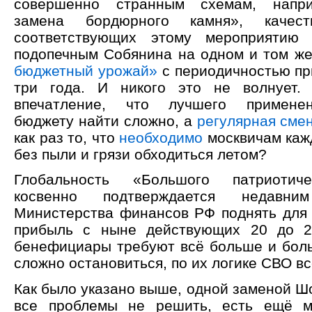
совершенно странным схемам, напри
замена бордюрного камня», качес
соответствующих этому мероприятию 
подопечным Собянина на одном и том ж
бюджетный урожай»
с периодичностью пр
три года. И никого это не волнует. 
впечатление, что лучшего применен
бюджету найти сложно, а
регулярная сме
как раз то, что
необходимо
москвичам кажд
без пыли и грязи обходиться летом?
Глобальность «Большого патриотиче
косвенно подтверждается недав
Министерства финансов РФ поднять для 
прибыль с ныне действующих 20 до 2
бенефициары требуют всё больше и боль
сложно остановиться, по их логике СВО вс
Как было указано выше, одной заменой Ш
все проблемы не решить, есть ещё м