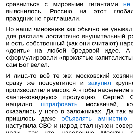
сравниться с мировыми гигантами
не
выяснилось, Россию на этот глобал
праздник не приглашали.
Но наши чиновники как обычно не унывали
для распила достаточно внушительный р
и есть собственный (как они считают) нар
«доить» на любой бредовой идее. А
сформулировали «проклятые капиталисты»
сам Бог велел.
И лица-то всё те же: московский хозяи
сразу же подсуетился и
закупил
крупн
производителя масок. А чтобы население 
«анти-ковидную» продукцию, Сергей 
нещадно
штрафовать
москвичей, ко
оказались у него в заложниках. Да так а
пришлось даже
объявлять амнистию
.
наступила СВО и народ стал нужен совер
цели, так что населению Москвы р