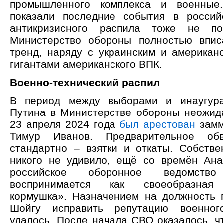
промышленного комплекса и военные
показали последние события в россий
антикризисного распила тоже не по
Министерство обороны полностью впис
тренд, наряду с украинским и американ
гигантами американского ВПК.
Военно-технический распил
В период между выборами и инаугур
Путина в Министерстве обороны неожида
23 апреля 2024 года
был арестован
замм
Тимур Иванов. Предварительное обв
стандартно – взятки и откаты. Собстве
никого не удивило, ещё со времён Ан
российское оборонное ведомст
воспринимается как своеобразная 
кормушка». Назначением на должность
Шойгу исправить репутацию военног
удалось. После начала СВО оказалось, ч