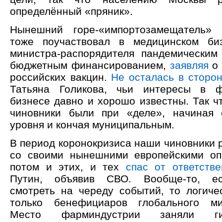
определённый «пряник».
Нынешний горе-«импортозамещатель»
тоже поучаствовал в медицинском би
министра-распорядителя пандемическим
бюджетным финансированием,
заявляя
о 
российских вакцин.
Не осталась в сторо
Татьяна Голикова, чьи интересы в ф
бизнесе давно и хорошо известны. Так ч
чиновники были при «деле», начиная 
уровня и кончая муниципальным.
В период коронокризиса наши чиновники 
со своими нынешними европейскими оп
потом и этих, и тех
спас от ответстве
Путин, объявив СВО. Вообще-то, ес
смотреть на череду событий, то логич
только бенефициаров глобального ми
Место фарминдустрии заняли ги