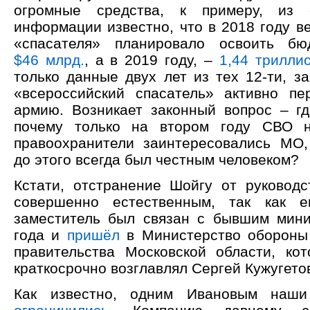
огромные средства, к примеру, из 
информации известно, что в 2018 году в
«спасателя» планировало освоить б
$46 млрд.
, а в 2019 году, –
1,44 трилли
только данные двух лет из тех 12-ти, з
«всероссийский спасатель» активно п
армию. Возникает законный вопрос – гд
почему только на втором году СВО 
правоохранители заинтересовались МО
до этого всегда был честным человеком?
Кстати, отстранение Шойгу от руковод
совершенно естественным, так как е
заместитель был связан с бывшим мин
года и
пришёл
в Министерство обороны
правительства Московской области, ко
краткосрочно возглавлял Сергей Кужугето
Как известно, одним Ивановым наш