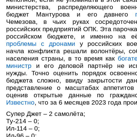
министерства, распределяющего воен
бюджет Мантурова и его давнего
Чемезова, в чьих руках сосредоточе
российских предприятий ОПК. Эта парочк
российском бюджете, и именно на е
проблемы с дронами
у российских вое
начла конфликта решали волонтёры, со
населения страны, в то время как
богат
министр
и его деловой партнёр не ис
нужды. Точно оценить порядок освоенн
бюджета сложно, ввиду закрытости дан
представление о масштабах аппетитов
оценив открытые данные по гражданс
Известно
, что за 6 месяцев 2023 года про
Супер Джет – 2 самолёта;
Ту-214 – 0;
Ил-114 – 0;
Ил-96 – 0;