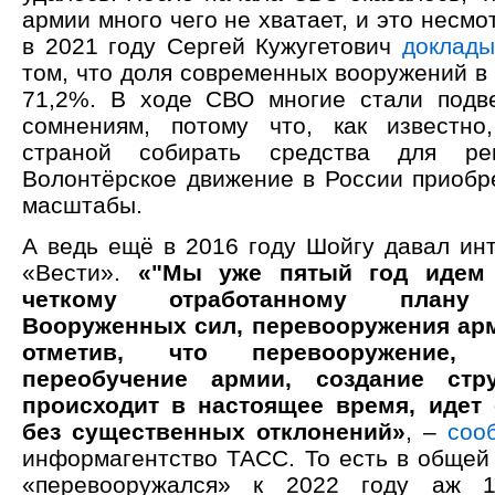
армии много чего не хватает, и это несмо
в 2021 году Сергей Кужугетович
доклады
том, что доля современных вооружений в
71,2%. В ходе СВО многие стали подв
сомнениям, потому что, как известно
страной собирать средства для рег
Волонтёрское движение в России приобр
масштабы.
А ведь ещё в 2016 году Шойгу давал ин
«Вести».
«"Мы уже пятый год идем
четкому отработанному плану 
Вооруженных сил, перевооружения арми
отметив, что перевооружение, п
переобучение армии, создание стру
происходит в настоящее время, идет 
без существенных отклонений»
, –
соо
информагентство ТАСС. То есть в общей
«перевооружался» к 2022 году аж 1