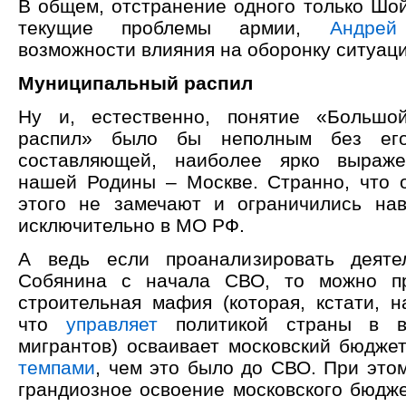
В общем, отстранение одного только Шой
текущие проблемы армии,
Андрей
возможности влияния на оборонку ситуаци
Муниципальный распил
Ну и, естественно, понятие «Большой
распил» было бы неполным без его
составляющей, наиболее ярко выраж
нашей Родины – Москве. Странно, что 
этого не замечают и ограничились на
исключительно в МО РФ.
А ведь если проанализировать деяте
Собянина с начала СВО, то можно пр
строительная мафия (которая, кстати, н
что
управляет
политикой страны в во
мигрантов) осваивает московский бюдже
темпами
, чем это было до СВО. При этом
грандиозное освоение московского бюдже