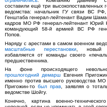
ограничились
. Компанию давнему со
составили ещё три высокопоставленных г
ведомства: начальник ГУ связи ВС РФ,
Генштаба генерал-лейтенант Вадим Шамар
кадров МО РФ генерал-лейтенант Юрий 
командующий 58-й армией ВС РФ ген
Попов.
Наряду с арестами в самом военном ведо
масштабные перестановки
, новый 
избавляется от команды своего «печал
предшественника.
На фоне происходящего невольно
прошлогодний демарш
Евгения Пригожин
именно против высшего руководства МО 
Пригожин-то
был прав
, заявляя о тотал
ведомстве Шойгу.
Конечно, картина военно-техническог
неполной, если не упоминать в этой связ