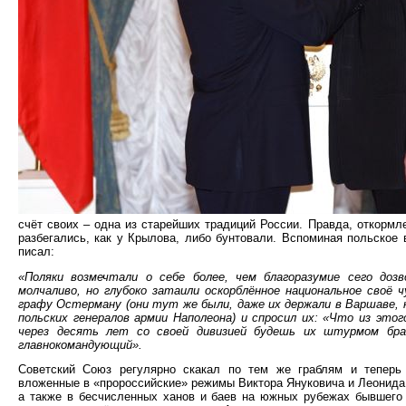
счёт своих – одна из старейших традиций России. Правда, откормл
разбегались, как у Крылова, либо бунтовали. Вспоминая польское
писал:
«Поляки возмечтали о себе более, чем благоразумие сего доз
молчаливо, но глубоко затаили оскорблённое национальное своё 
графу Остерману (они тут же были, даже их держали в Варшаве, к
польских генералов армии Наполеона) и спросил их: «Что из э
через десять лет со своей дивизией будешь их штурмом бра
главнокомандующий».
Советский Союз регулярно скакал по тем же граблям и теперь
вложенные в «пророссийские» режимы Виктора Януковича и Леонида
а также в бесчисленных ханов и баев на южных рубежах бывшего