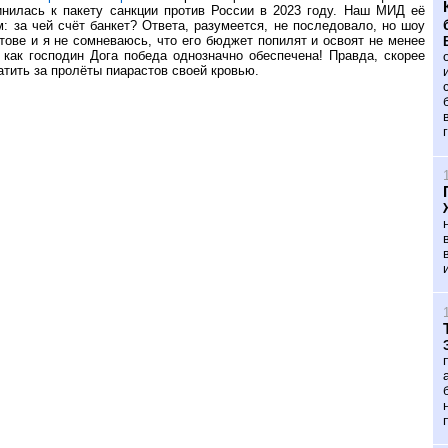
нилась к пакету санкции против России в 2023 году. Наш МИД её
: за чей счёт банкет? Ответа, разумеется, не последовало, но шоу
тове и я не сомневаюсь, что его бюджет попилят и освоят не менее
 как господин Дога победа однозначно обеспечена! Правда, скорее
атить за пролёты пиарастов своей кровью.