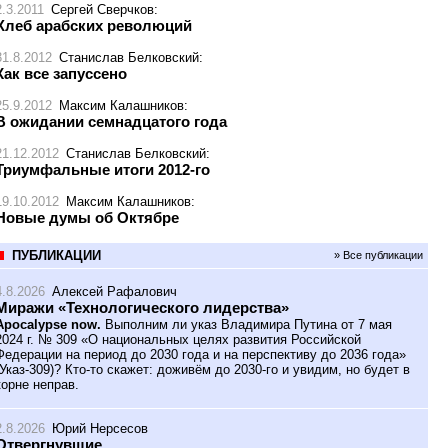
2.3.2011
Сергей Сверчков
:
Хлеб арабских революций
31.8.2012
Станислав Белковский
:
Как все запуссено
25.9.2012
Максим Калашников
:
В ожидании семнадцатого года
21.12.2012
Станислав Белковский
:
Триумфальные итоги 2012-го
19.10.2012
Максим Калашников
:
Новые думы об Октябре
ПУБЛИКАЦИИ
» Все публикации
4.8.2026
Алексей Рафалович
Миражи «Технологического лидерства»
Apocalypse now.
Выполним ли указ Владимира Путина от 7 мая
2024 г. № 309 «О национальных целях развития Российской
Федерации на период до 2030 года и на перспективу до 2036 года»
(Указ-309)? Кто-то скажет: доживём до 2030-го и увидим, но будет в
корне неправ.
2.8.2026
Юрий Нерсесов
Отвергнувшие