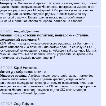
Литература.
Харчевня «Сержант Ватерлоо» выглядела так, словно
великая битва, сокрушившая Наполеона, прогремела именно в её
дворе посреди городка Монфермей. Обгорелые куски рухнувших
стен торчали из земли подобно редким гнилым зубам во рту
гигантской старухи. Выцветшая вывеска, на которой хозяин
выносил с поля боя своего генерала, валялась в стороне.
29.7.2026
Андрей Дмитриев
Ракоши: фашистский политзек, венгерский Сталин,
хрущевский ссыльный
ЖЗЛ.
70 лет назад по указке советского руководства был снят, а
затем отправлен «на лечение» (на самом деле - в ссылку) в СССР,
послевоенный руководитель страны, убежденный сталинец Матиас
Ракоши. Что это был за политик, как он управлял Венгрией и как
сложилась его судьба после падения?
25.7.2026
Юрий Нерсесов
Мятеж декабристов в кино
Общество зрелищ.
Актёрам пофиг, все отрабатывают номер без
всякого энтузиазма. Трудно сделать красиво, когда на тебя
напяливают офицерский мундир и требуют изображать хипстера,
бегущего на митинг признанного в РФ экстремистом и террористом
Алексея Навального под несуразные для XIX века мелодии
«Наутилуса» и «Мумий Тролля».
24.7.2026
Саид Гафуров