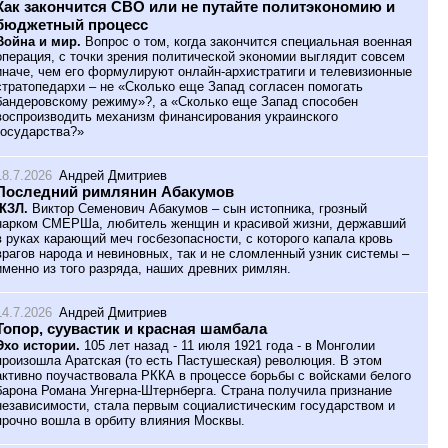
Как закончится СВО или не путайте политэкономию и
бюджетный процесс
Война и мир.
Вопрос о том, когда закончится специальная военная
операция, с точки зрения политической экономии выглядит совсем
иначе, чем его формулируют онлайн-архистратиги и телевизионные
стратопедархи – не «Сколько еще Запад согласен помогать
бандеровскому режиму»?, а «Сколько еще Запад способен
воспроизводить механизм финансирования украинского
государства?»
18.7.2026
Андрей Дмитриев
Последний римлянин Абакумов
ЖЗЛ.
Виктор Семенович Абакумов – сын истопника, грозный
нарком СМЕРШа, любитель женщин и красивой жизни, державший
в руках карающий меч госбезопасности, с которого капала кровь
врагов народа и невиновных, так и не сломленный узник системы –
именно из того разряда, наших древних римлян.
14.7.2026
Андрей Дмитриев
Топор, суувастик и красная шамбала
Эхо истории.
105 лет назад - 11 июля 1921 года - в Монголии
произошла Аратская (то есть Пастушеская) революция. В этом
активно поучаствовала РККА в процессе борьбы с войсками белого
барона Романа Унгерна-Штернберга. Страна получила признание
независимости, стала первым социалистическим государством и
прочно вошла в орбиту влияния Москвы.