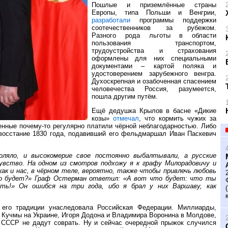
Пошлые и приземлённые страны
Европы, типа Польши и Венгрии,
разработали
программы поддержки
соотечественников за рубежом.
Разного рода льготы в области
пользования транспортом,
трудоустройства и страхования
оформлены для них специальными
документами – картой поляка и
удостоверением зарубежного венгра.
Духоскрепная и озабоченная спасением
человечества Россия, разумеется,
пошла другим путём.
Ещё дедушка Крылов в басне «Дикие
козы»
отмечал
, что кормить чужих за
енные почему-то регулярно платили чёрной неблагодарностью. Либо
 восстание 1830 года, подавивший его фельдмаршал Иван Паскевич
воляло, и высокомерие свое постоянно выбалтывали, а русские
чувство. На одном из смотров подхожу я к графу Милорадовичу и
ак и нас, в чёрном теле, вероятно, также чтобы привлечь любовь
того будет?» Граф Остерман ответил: «А вот что будет: что ты
ть!» Он ошибся на три года, ибо я брал у них Варшаву, как
 его традиции унаследовала Российская Федерации. Миллиарды,
 Кучмы на Украине, Игоря Додона и Владимира Воронина в Молдове,
 СССР не дадут соврать. Ну и сейчас очередной прыжок случился