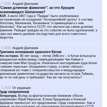
6.7.2026
Андрей Дмитриев
"Самая длинная фамилия": за что Хрущев
возненавидел Шепилова?
ЖЗЛ.
4 июля 1957 года в "Правде" было опубликовано
постановление об осуждении "Антипартийной группы" в составе
Молотова, Маленкова, Кагановича "и примкнувшего к ним
Шепилова". Как шутили в СССР, это звучало как самая длинная
фамилия. Реакция граждан на это событие не была однозначной, а
само оно имело далёкие последствия для всего советского
общества.
2.7.2026
Андрей Дмитриев
Причина основания красного Китая
Эхо истории.
80 лет назад – летом 1946-ого – в Китае вспыхнула
гражданская война между гоминьдановцами Чан Кайши и
коммунистами Мао Цзэдуна. Изначально выглядевшие куда более
слабыми «красные» объединили страну, а своих «белых»
соперников во главе с генералиссимусом и международно
признанным правителем государства загнали на остров Тайвань,
где те по сей день и пребывают. Как же так получилось?
1.7.2026
От редакции
Удар скорпионов
Литература.
Вслед за фантастическим боевиком «Песня
скорпионов» Юрий Нерсесов, Елена Прудникова и Алексей
Щербаков презентуют его продолжение «Удар скорпионов». Как и
первый, он рассказывает об уничтожении альтернативного СССР