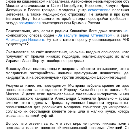
снова на кишинёвском направлении. Автономное некоммерческое об
Москве и филиалами в Санкт-Петербурге, Воронеже, Калуге, Яро
Живущих в России граждан Молдовы центр
осчастливил
пластиков
интернета, а также медицинскую страховку. Не забыли и про ку
Евгения Догу. Того самого, который в годы перестройки требовал
оттуда
возмущался
присоединением Крыма к России.
Показательно, что, если в родном Кишинёве Доге даже пенсию
не
композитору сперва орден
«За заслуги перед Отечеством»
, а зат
Александра Невского
. Ну так с какого перепугу свежесозданное АН
существует?
Оказывается, за счёт неизвестных, но очень щедрых спонсоров, ко
получают от Кремля никаких подрядов, компенсирующих их вли
Израиля Илан Шор тут вообще не при делах!
Высокоучёные политоложцы и пиарасты шёпотом разъясняли, что эт
молдавские гастарбайтеры нашими культурными ценностями, да
кандидата, а на референдуме - против зловредной Евроинтеграции!
Результат известен: президентом Молдовы избрана крайне антир
проголосовало за вхождение в Европу. Кишинёв просто закрыл бо
Москве. И даже если вдохновлённые халявными интернетом и мед
пророссийского кандидата Александра Стояногло (реально – граж
смогли этого сделать. Правда купленные Госдепом журналист
организовывал для российских молдаван транспорт до избиратель
согласно их бесстыдной клевете речь шла о жалких кучке, котор
оказалась голимой туфтой.
Вопрос: кто ответит за то, что этот цирк не принёс никаких поли
вертикали власти военкор «Комсомольской правды» Дмитрий 