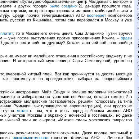
ъединение «Культурно-образовательный центр Молдовы» с центром в
славле и других городах
было создано
21 декабря прошлого года.
ыми картами, которые гарантировали им пакет мобильной связи и
льтуру. Среди прочих телеграмм-канал АНО
воспевает
композитора
 гнать русских из Кишинёва, потом сам перебрался в Москву и уже
 платят
, то в Москве его очень ценят. Сам Владимир Путин вручил
ем – уже после выступления против присоединения Крыма –
орден
О должно вести себя по-другому? Кстати, а за чей счёт оно вообще
торые не имеют ни малейшего отношения к российскому бюджету и не
вания. И авторитетный муж певицы Сары Семендуевой, уроженец
о очередной хитрый план. Вот как проникнутся за десять месяцев
 как проголосуют на президентских выборах за пророссийского
оссийски настроенная Майя Санду и больше половины избирателей
льшинство избирательных участков по России, оставив только 2 в
страховкой молдавские гастарбайтеры решили голосовать за типа
данина Румынии, выступающего за евроинтеграцию), они просто не
ы гнусно
лгали
о том, что в день перед выборами именно АНО
ных участков Москвы и обратно с ночёвкой в гостиницах, но даже
ые никакой роли не сыграли. «Мягкая сила» московских пиарастов
тических результатов, остаётся открытым. Даже вполне лояльный к
Стешин
прокомментировал
открытие филиала АНО в Липецке без