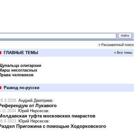
» Расширенный поиск
ГЛАВНЫЕ ТЕМЫ
» Все темы
Щупальца олигархии
Марш несогласных
Права человеков
Развод по-русски
18.3.2026
Андрей Дмитриев
:
Референдум от Лукавого
5.11.2024
Юрий Нерсесов
:
Молдавская туфта московских пиарастов
26.6.2023
Юрий Нерсесов
:
Раздел Пригожина с помощью Ходорковского