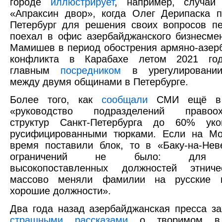
городе
иллюстрирует
, например, случай
«Апраксин двор», когда Олег Дерипаска 
Петербург для решения своих вопросов п
поехал в офис азербайджанского бизнесме
Мамишев в период обострения армяно-азер
конфликта в Карабахе летом 2021 год
главным
посредником
в урегулировании
между двумя общинами в Петербурге.
Более того, как
сообщали
СМИ ещё в 2
«руководство подразделений правоохр
структур Санкт-Петербурга до 60% уко
русифицированными тюрками. Если на Мо
время поставили блок, то в «Баку-на-Не
ограничений не было: для п
высокопоставленных должностей этнич
массово меняли фамилии на русские 
хорошие должности».
Два года назад азербайджанская пресса з
страшными рассказами
о творимом в 