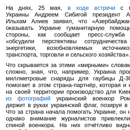
На днях, 25 мая,
в ходе встречи
с г
Украины Андреем Сибигой президент А
Ильхам Алиев заявил, что «Азербайджа
оказывать Украине гуманитарную помощ
стороны, как сообщает пресс-служба 
«обсудили перспективы сотрудничеств
энергетики, возобновляемых источник
транспорта, торговли и сельского хозяйства»
Что скрывается за этими «мирными» словам
сложно, зная, что, например, Украина про
миллметровые снаряды для гаубицы Д-3
помогает в этом страна-партнёр, которая и 
на своей территории производство для Ки
из фотографий
украинский военкор Ром
держит в руках украинский флаг, позируя в 
Что за страна начала помогать Украине, он 
однако внимание журналистов привлекл
спиной военкора. На них отчётливо видн