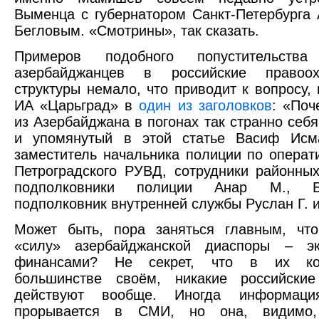
Выменца с губернатором Санкт-Петербурга
Бегловым. «Смотрины», так сказать.
Примеров подобного попустительства
азербайджанцев в российские правоох
структуры немало, что приводит к вопросу,
ИА «Царьград» в
один из заголовков
: «По
из Азербайджана в погонах так странно себя
и упомянутый в этой статье Васиф Исм
заместитель начальника полиции по операт
Петроградского РУВД, сотрудники районны
подполковники полиции Анар М., 
подполковник внутренней службы Руслан Г. и
Может быть, пора заняться главным, что
«силу» азербайджанской диаспоры – э
финансами? Не секрет, что в их ко
большинстве своём, никакие российски
действуют вообще. Иногда информац
прорывается в СМИ, но она, видимо,