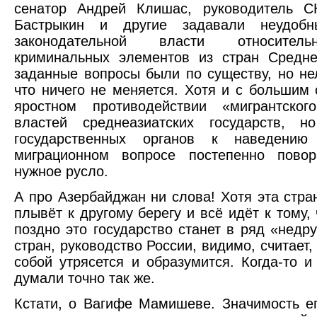
сенатор Андрей Клишас, руководитель С
Бастрыкин и другие задавали неудобн
законодательной власти относител
криминальных элементов из стран Средне
заданные вопросы были по существу, но нел
что ничего не меняется. Хотя и с большим 
яростном противодействии «мигрантско
властей среднеазиатских государств, н
государственных органов к наведению
миграционном вопросе постепенно повор
нужное русло.
А про Азербайджан ни слова! Хотя эта стра
плывёт к другому берегу и всё идёт к тому,
поздно это государство станет в ряд «недр
стран, руководство России, видимо, считает,
собой утрясется и образумится. Когда-то и
думали точно так же.
Кстати, о Вагифе Мамишеве. Значимость е