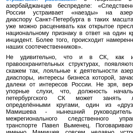
азербайджанцев беспределе: «Следствен
России устраивает «наезды» на азерб
диаспору Санкт-Петербурга в таких масшта
уже можно расценивать как открытое прес
национальному признаку в ответ на один 
инцидент. Более того, происходит намерен
наших соотечественников».
Не удивительно, что и в СК, как 
правоохранительных структурах, появляют
скажем так, лояльные к деятельности азе
диаспоры, интересы бизнеса которой, зача
далеки от интересов России. Не зря, вер
упорные слухи, что, должность началь
петербургского СК может занять л
определёнными кругами, один из «дру
Мамишева - нынешний руководитель
межрегионального следственного упр
транспорте Павел Выменец. Поговариваю
именно Мамишев совсем недавно устро