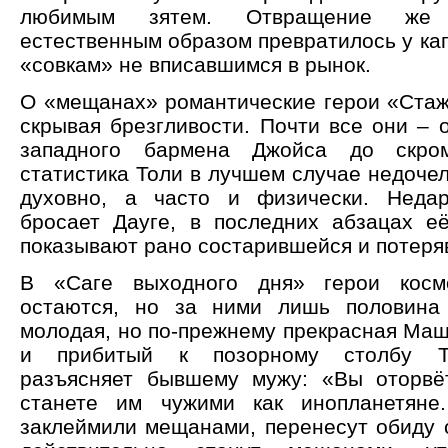
любимым зятем. Отвращение же
естественным образом превратилось у каг
«совкам» не вписавшимся в рынок.
О «мещанах» романтические герои «Стажё
скрывая брезгливости. Почти все они – 
западного бармена Джойса до скром
статистика Толи в лучшем случае недоче
духовно, а часто и физически. Неда
бросает Дауге, в последних абзацах е
показывают рано состарившейся и потеря
В «Саге выходного дня» герои косм
остаются, но за ними лишь половина
молодая, но по-прежнему прекрасная Маша
и прибитый к позорному столбу То
разъясняет бывшему мужу: «Вы оторвё
станете им чужими как инопланетяне
заклеймили мещанами, перенесут обиду с