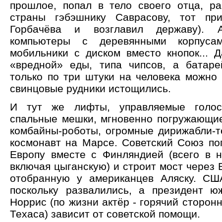
прошлое, попал в тело своего отца, ра
страны гэбэшнику Саврасову, тот пр
Горбачёва и возглавил державу). А
компьютеры с деревянными корпусам
мобильники с диском вместо кнопок... 
«вредной» еды, типа чипсов, а батар
только по три штуки на человека можно 
свинцовые рудники истощились.
И тут же лифты, управляемые голос
спальные мешки, мгновенно погружающие
комбайны-роботы, огромные дирижабли-
космонавт на Марсе. Советский Союз по
Европу вместе с Финляндией (всего в н
включая цыганскую) и строит мост через 
отобранную у американцев Аляску. СШ
поскольку развалились, а президент 
Норрис (по жизни актёр - горячий сторон
Техаса) зависит от советской помощи.