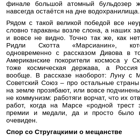
финале большой атомный бульдозер ж
навсегда остаётся на дне водохранилища.
Рядом с такой великой победой все неу
словно тараканы возле слона, а наших з
и вовсе не видно. Точно так же, как не
Ридли Скотта «Марсианин», кот
одновременно с рассказом Дивова в т
Американские покорители космоса у Ск
тоже космическая держава, а Россия
вообще. В рассказе наоборот: Луну с 
Советский Союз – про остальные страны 
на земле прозябают, или вовсе подчинен
не коммунизм: работяги ворчат, что их от
работ, когда на Марсе «родной трест 
премии и медали, да и просто было в
очевиден.
Спор со Стругацкими о мещанстве