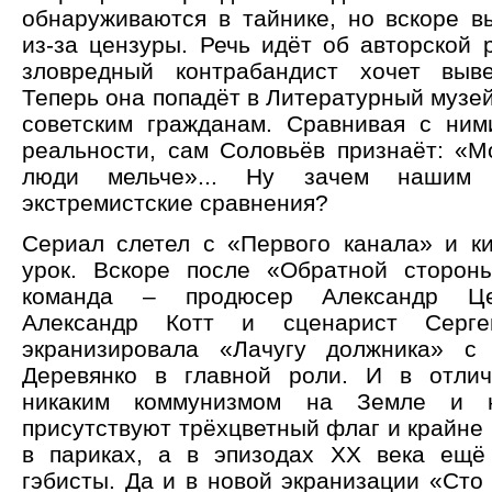
обнаруживаются в тайнике, но вскоре вы
из-за цензуры. Речь идёт об авторской 
зловредный контрабандист хочет выве
Теперь она попадёт в Литературный музей
советским гражданам. Сравнивая с ни
реальности, сам Соловьёв признаёт: «М
люди мельче»... Ну зачем нашим 
экстремистские сравнения?
Сериал слетел с «Первого канала» и к
урок. Вскоре после «Обратной сторон
команда – продюсер Александр Це
Александр Котт и сценарист Серг
экранизировала «Лачугу должника» 
Деревянко в главной роли. И в отли
никаким коммунизмом на Земле и н
присутствуют трёхцветный флаг и крайне
в париках, а в эпизодах ХХ века ещё
гэбисты. Да и в новой экранизации «Сто