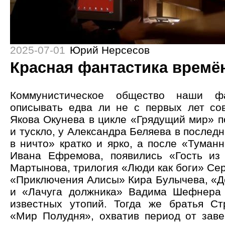
2025-07-01
Юрий Нерсесов
Красная фантастика времё
Коммунистическое общество наши фа
описывать едва ли не с первых лет сов
Якова Окунева в цикле «Грядущий мир» п
и тускло, у Александра Беляева в послед
в ничто» кратко и ярко, а после «Туман
Ивана Ефремова, появились «Гость из
Мартынова, трилогия «Люди как боги» Сер
«Приключения Алисы» Кира Булычева, «Д
и «Лачуга должника» Вадима Шефнера 
известных утопий. Тогда же братья Ст
«Мир Полудня», охватив период от зав