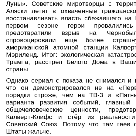
Луны». Советские миротворцы с терри
Аляски летят в охваченные гражданск
восстанавливать власть сбежавшего на 
первом сезоне герои провалилис
предотвратили взрыв на Черноб
спровоцировали ещё более страш
американской атомной станции Калвер
Мэриленд. Итог: экологическая катастро
Трампа, расстрел Белого Дома в Ваши
страны.
Однако сериал с показа не снимался и н
что он демонстрировался не на «Перв
порядки строже, чем на ТВ-3 и «Пятн
варианта развития событий, главный 
общечеловеческие ценности, предот
Калверт-Клифс и стёр из реальности
Советский Союз. Потому что там геев
Штаты жальче.