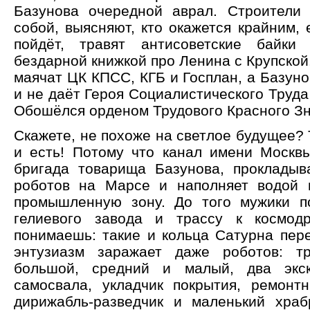
Базунова очередной аврал. Строители
собой, выясняют, кто окажется крайним, 
пойдёт, травят антисоветские байк
бездарной книжкой про Ленина с Крупской
маячат ЦК КПСС, КГБ и Госплан, а Базуно
и не даёт Героя Социалистического Труда,
Обошёлся орденом Трудового Красного З
Скажете, не похоже на светлое будущее? 
и есть! Потому что канал имени Москвы
бригада товарища Базунова, проклады
роботов на Марсе и наполняет водой 
промышленную зону. До того мужики п
гелиевого завода и трассу к космо
понимаешь: такие и кольца Сатурна пере
энтузиазм заражает даже роботов: т
большой, средний и малый, два экск
самосвала, укладчик покрытия, ремонтн
дирижабль-разведчик и маленький храб