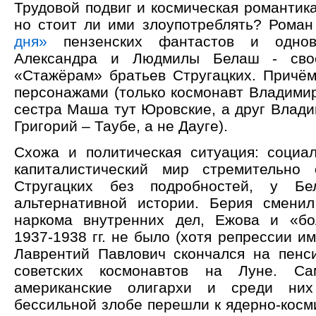
Трудовой подвиг и космическая романтика
но стоит ли ими злоупотреблять? Рома
дня»
пензенских фантастов и однов
Александра и Людмилы Белаш - свое
«Стажёрам» братьев Стругацких. Причём
персонажами (только космонавт Владимир
сестра Маша тут Юровские, а друг Влад
Григорий – Таубе, а не Дауге).
Схожа и политическая ситуация: социал
капиталистический мир стремительно 
Стругацких без подробностей, у Б
альтернативной истории. Берия смени
наркома внутренних дел, Ежова и «бо
1937-1938 гг. не было (хотя репрессии им
Лаврентий Павлович скончался на пенси
советских космонавтов на Луне. Са
американские олигархи и среди ни
бессильной злобе перешли к ядерно-косм