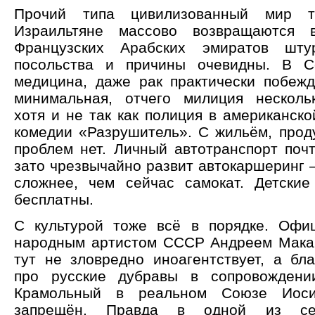
Прочий типа цивилизованный мир т
Израильтяне массово возвращаются 
Французских Арабских эмиратов шту
посольства и причины очевидны. В С
медицина, даже рак практически побежд
минимальная, отчего милиция несколь
хотя и не так как полиция в американск
комедии «Разрушитель». С жильём, прод
проблем нет. Личный автотранспорт почт
зато чрезвычайно развит автокаршеринг 
сложнее, чем сейчас самокат. Детски
бесплатны.
С культурой тоже всё в порядке. Офи
народным артистом СССР Андреем Мака
тут не зловредно иноагентствует, а бла
про русские дубравы в сопровождении
Крамольный в реальном Союзе Иос
запрещён. Правда в одной из се