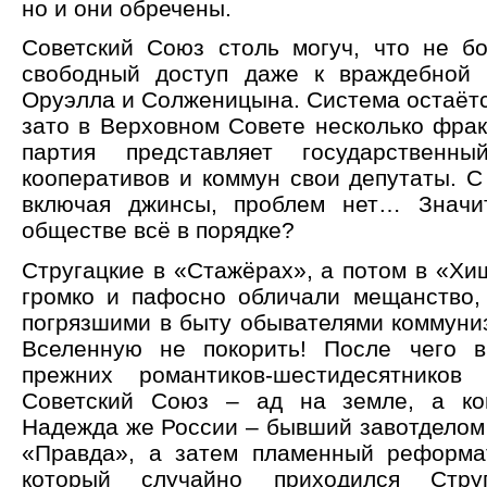
но и они обречены.
Советский Союз столь могуч, что не б
свободный доступ даже к враждебной 
Оруэлла и Солженицына. Система остаётс
зато в Верховном Совете несколько фрак
партия представляет государственн
кооперативов и коммун свои депутаты. С
включая джинсы, проблем нет… Значит
обществе всё в порядке?
Стругацкие в «Стажёрах», а потом в «Хи
громко и пафосно обличали мещанство, 
погрязшими в быту обывателями коммуниз
Вселенную не покорить! После чего в
прежних романтиков-шестидесятников 
Советский Союз – ад на земле, а ко
Надежда же России – бывший завотделом 
«Правда», а затем пламенный реформа
который случайно приходился Струг