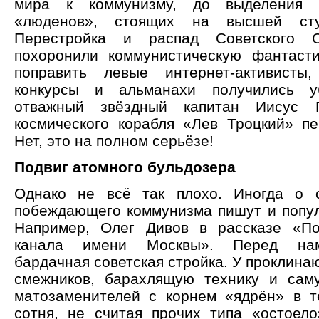
мира к коммунизму, до выделения и
«люденов», стоящих на высшей сту
Перестройка и распад Советского С
похоронили коммунистическую фантаст
поправить левые интернет-активист
конкурсы и альманахи получились у
отважный звёздный капитан Иисус 
космического корабля «Лев Троцкий» п
Нет, это на полном серьёзе!
Подвиг атомного бульдозера
Однако не всё так плохо. Иногда о 
побеждающего коммунизма пишут и попу
Например, Олег Дивов в рассказе «По
канала имени Москвы». Перед нам
бардачная советская стройка. У проклина
смежников, барахлящую технику и сам
матозаменителей с корнем «ядрён» в т
сотня, не считая прочих типа «остоело