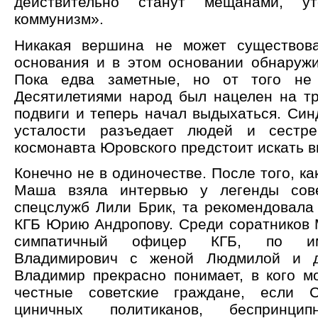
действительно станут мещанами, у
коммунизм».
Никакая вершина не может существова
основания и в этом основании обнаруж
Пока едва заметные, но от того не
Десятилетиями народ был нацелен на т
подвиги и теперь начал выдыхаться. Син
усталости разъедает людей и сестре
космонавта Юровского предстоит искать в
Конечно не в одиночестве. После того, к
Маша взяла интервью у легенды сов
спецслужб Лили Брик, та рекомендовала
КГБ Юрию Андропову. Среди соратников 
симпатичный офицер КГБ, по и
Владимирович с женой Людмилой и д
Владимир прекрасно понимает, в кого мо
честные советские граждане, если 
циничных политиканов, беспринцип