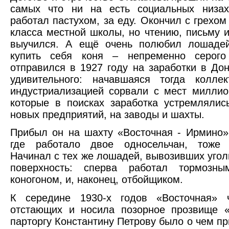
самых что ни на есть социальных низах
работал пастухом, за еду. Окончил с грехом
класса местной школы, но чтению, письму 
выучился. А ещё очень полюбил лошадей
купить себя коня – непременно серого
отправился в 1927 году на заработки в Дон
удивительного: начавшаяся тогда коллек
индустриализацией сорвали с мест миллио
которые в поисках заработка устремлялис
новых предприятий, на заводы и шахты.
Прибыл он на шахту «Восточная - Ирмино»
где работало двое односельчан, тоже 
Начинал с тех же лошадей, вывозивших уголь
поверхность: сперва работал тормозн
коногоном, и, наконец, отбойщиком.
К середине 1930-х годов «Восточная» 
отстающих и носила позорное прозвище «
парторгу Константину Петрову было о чем пр