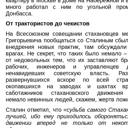
квартиру в Москве в доме на Набережной и 
много работал с ним по угольной про
Донбасса.
От трактористов до чекистов
На Всесоюзном совещании стахановцев ме
Григорьевича пообщаться со Сталиным сбы
внедрения новых практик, там обсуждали
врагах. Не секрет, что таких было немало –
от недовольных тем, что их заставляют бр
рабочих, инженеров и управленцев 
ненавидевших советскую власть. Раз
развернувшихся вскоре по всей стра
окопавшихся на заводах и шахтах вр
саботажников стахановского движения
немало невинных людей, скажем, жертв лож
Сталин отметил, что
«судьба самого Стаха
лучшей, ибо ему приходилось оборонятьс
движении вперед не только от некот