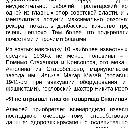
неудивительно: рабочий, пролетарский к
одной из главных опор советской власти. И 
менталитета лозунги максимально разогна
рекорд, показать донбасское качество тр
очень неплохо. Тем более что подкрепля
почестями и прочими благами.
Из взятых навскидку 10 наиболее известных
средины 1930-х не менее половины – 
Помимо Стаханова и Кривоноса, это меха
Ангелина из Старобешево, мариупольски
завода им. Ильича Макар Мазай (попавш
1941-ом при эвакуации оборудования и
фашистами), горловский шахтер Никита Изот
«Я не отрывал глаз от товарища Сталина»
Алексей приобретает всенародную извест
последнюю очередь тому способствова
данные: здоровяк-красавец с ослепительн