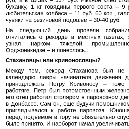
буханку, 1 кг говядины первого сорта – 9 р
любительская колбаса – 11 руб. 60 коп., галс
чувяки на резиновой подошве – 30-40 руб.
На следующий день провели собрание
отчитались о рекорде в местных газетах,
узнал нарком тяжелой промышленн
Орджоникидзе – и понеслось...
Стахановцы или кривоносовцы?
Между тем, рекорд Стаханова был не 
календарю лавры начинателя движения 
принадлежать Петру Кривоносу – тоже 
работяге. Петр был потомственным железн
его отец работал столяром в паровозном де
в Донбассе. Сам он, ещё будучи помощнико
приглядывался к работе паровоза. Юноша
перед подъемом в гору не обязательно спуск
было принято. И наоборот начал увеличивать