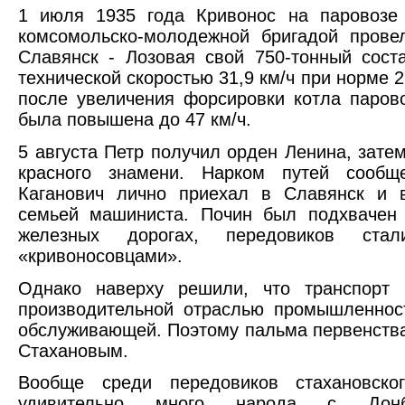
1 июля 1935 года Кривонос на паровозе
комсомольско-молодежной бригадой прове
Славянск - Лозовая свой 750-тонный сост
технической скоростью 31,9 км/ч при норме 2
после увеличения форсировки котла парово
была повышена до 47 км/ч.
5 августа Петр получил орден Ленина, затем
красного знамени. Нарком путей сообщ
Каганович лично приехал в Славянск и в
семьей машиниста. Почин был подхвачен 
железных дорогах, передовиков стал
«кривоносовцами».
Однако наверху решили, что транспорт 
производительной отраслью промышленнос
обслуживающей. Поэтому пальма первенства
Стахановым.
Вообще среди передовиков стахановско
удивительно много народа с Донб