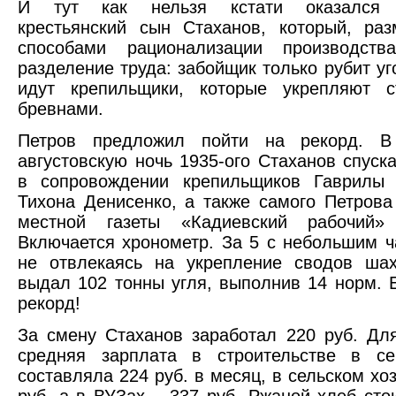
И тут как нельзя кстати оказался
крестьянский сын Стаханов, который, ра
способами рационализации производств
разделение труда: забойщик только рубит уг
идут крепильщики, которые укрепляют 
бревнами.
Петров предложил пойти на рекорд. В
августовскую ночь 1935-ого Стаханов спуска
в сопровождении крепильщиков Гаврилы
Тихона Денисенко, а также самого Петрова
местной газеты «Кадиевский рабочий»
Включается хронометр. За 5 с небольшим ч
не отвлекаясь на укрепление сводов шах
выдал 102 тонны угля, выполнив 14 норм. 
рекорд!
За смену Стаханов заработал 220 руб. Дл
средняя зарплата в строительстве в се
составляла 224 руб. в месяц, в сельском хо
руб, а в ВУЗах – 337 руб. Ржаной хлеб стои