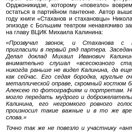
Орджоникидзе, которому «повезло» вовре
остаться в партийном пантеоне. Автор выш
году книги «Стаханов и стахановцы» Никол
эпизоде с Большим театром ненавязчиво з
на главу ВЦИК Михаила Калинина:
«Прозвучал звонок, и Стаханова с 
пригласили в первый ряд партера. Заседан
Делал доклад Михаил Иванович Калини
внимательно слушал «всесоюзного ста
никогда раньше не видел Калинина, да еще
как сейчас. Его седая бородка, круглые о
металлической оправе, скромный костюм 
Алексею по фотографиям и портретам. Но
могло передать мудрого и доброжелатель
Калинина, его негромкого ровного голо
произносил такие важные и в то же вр
слова.»
Точно так же не повезло и участнику «а