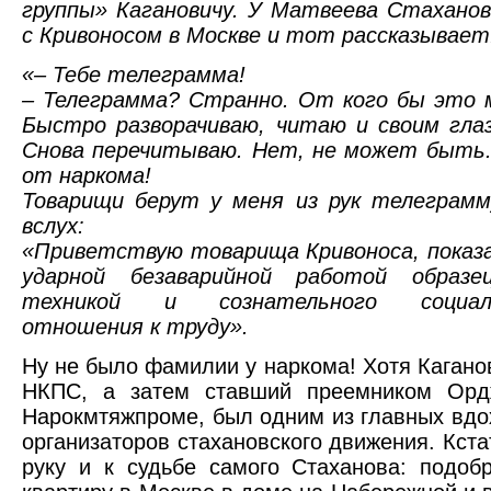
группы» Кагановичу. У Матвеева Стахано
с Кривоносом в Москве и тот рассказывает
«– Тебе телеграмма!
– Телеграмма? Странно. От кого бы это 
Быстро разворачиваю, читаю и своим гла
Снова перечитываю. Нет, не может быть.
от наркома!
Товарищи берут у меня из рук телеграм
вслух:
«Приветствую товарища Кривоноса, показ
ударной безаварийной работой образе
техникой и сознательного социали
отношения к труду».
Ну не было фамилии у наркома! Хотя Каганов
НКПС, а затем ставший преемником Орд
Нарокмтяжпроме, был одним из главных вдо
организаторов стахановского движения. Кста
руку и к судьбе самого Стаханова: подоб