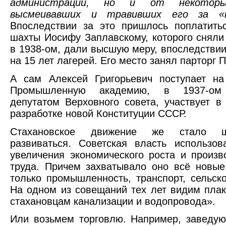
администрации, но и от некоторы
высмеивавших и травивших его за «н
Впоследствии за это пришлось поплатить
шахты Иосифу Заплавскому, которого сняли
в 1938-ом, дали высшую меру, впоследстви
на 15 лет лагерей. Его место занял парторг П
А сам Алексей Григорьевич поступает на
Промышленную академию, в 1937-ом 
депутатом Верховного совета, участвует в
разработке новой Конституции СССР.
Стахановское движение же стало 
развиваться. Советская власть использо
увеличения экономического роста и произв
труда. Причем захватывало оно всё новые
только промышленность, транспорт, сельско
На одном из совещаний тех лет видим плак
стахановцам канализации и водопровода».
Или возьмем торговлю. Например, заведу