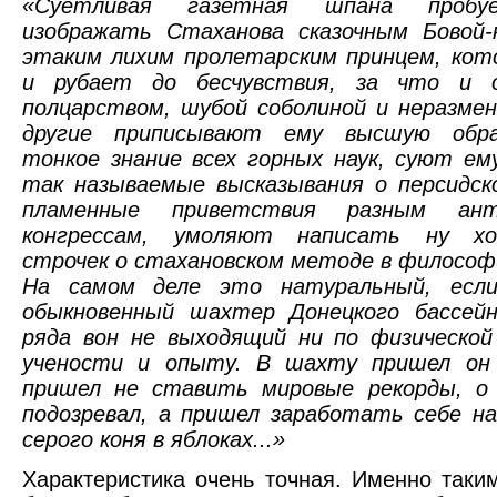
«Суетливая газетная шпана пробу
изображать Стаханова сказочным Бовой-к
этаким лихим пролетарским принцем, кот
и рубает до бесчувствия, за что и о
полцарством, шубой соболиной и неразме
другие приписывают ему высшую образ
тонкое знание всех горных наук, суют ем
так называемые высказывания о персидск
пламенные приветствия разным ант
конгрессам, умоляют написать ну х
строчек о стахановском методе в философ
На самом деле это натуральный, есл
обыкновенный шахтер Донецкого бассейн
ряда вон не выходящий ни по физической
учености и опыту. В шахту пришел он 
пришел не ставить мировые рекорды, о
подозревал, а пришел заработать себе н
серого коня в яблоках...»
Характеристика очень точная. Именно таки