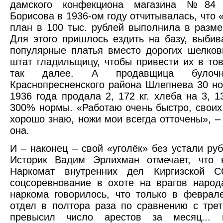
дамского конфекциона магазина №84 Г
Борисова в 1936-ом году отчитывалась, что 
план в 100 тыс. рублей выполнила в разме
Для этого пришлось ездить на базу, выби
популярные платья вместо дорогих шелков
штат гладильщицу, чтобы привести их в то
так далее. А продавщица бул
Краснопресненского района Шлепнева 30 но
1936 года продала 2, 172 кг. хлеба на 3, 1
300% нормы. «Работаю очень быстро, своих
хорошо знаю, ножи мои всегда отточены», –
она.
И – наконец – свой «уголёк» без устали руб
Историк Вадим Эрлихман отмечает, что 
Наркомат внутренних дел Киргизской 
соцсоревнование в охоте на врагов народ
наркома говорилось, что только в феврал
отдел в полтора раза по сравнению с тре
превысил число арестов за месяц... 