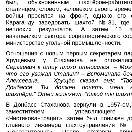
был, обыкновенным шахтёром-работяг
сталинцем, словом, человеком своего време
войны просился на фронт, однако его 
Караганду заведовать шахтой №31, где
неплохих результатов. А затем 15 л
начальником сектора социалистического со
министерстве угольной промышленности.
Отношения с новым первым секретарем па
Хрущевым у Стаханова не сложили
Сергеевич к отцу плохо относился. – Мо
что его уважал Сталин? – Вспоминала до
Алексеевна. – Хрущёв сказал ему: “Т
Донбассе. Ты должен понять меня 
шахтёра.” Отец вспыхнул: “Какой ты шахт
В Донбасс Стаханова вернули в 1957-ом,
заместителем управляющего
«Чистяковантрацит», затем был понижен 
главного инженера шахтоуправления № 
«Торезантрацит». После отставки Хру