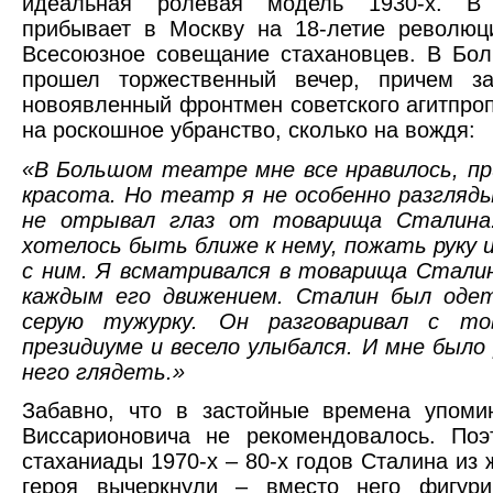
идеальная ролевая модель 1930-х. В
прибывает в Москву на 18-летие революц
Всесоюзное совещание стахановцев. В Бо
прошел торжественный вечер, причем за
новоявленный фронтмен советского агитпроп
на роскошное убранство, сколько на вождя:
«В Большом театре мне все нравилось, пр
красота. Но театр я не особенно разгляды
не отрывал глаз от товарища Сталина
хотелось быть ближе к нему, пожать руку 
с ним. Я всматривался в товарища Сталин
каждым его движением. Сталин был оде
серую тужурку. Он разговаривал с то
президиуме и весело улыбался. И мне было
него глядеть.»
Забавно, что в застойные времена упоми
Виссарионовича не рекомендовалось. Поэ
стаханиады 1970-х – 80-х годов Сталина из 
героя вычеркнули – вместо него фигури