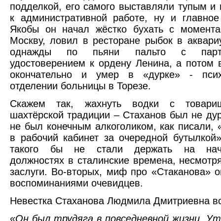
подделкой, его самого выставляли тупым и
к административной работе, ну и главно
Якобы он начал жёстко бухать с момента
Москву, ловил в ресторане рыбок в аквари
однажды по пьяни пальто с парт
удостоверением к ордену Ленина, а потом 
окончательно и умер в «дурке» - псих
отделении больницы в Торезе.
Скажем так, жахнуть водки с товар
шахтёрской традиции – Стаханов был не дур
не был конечным алкоголиком, как писали,
в рабочий кабинет за очередной бутылкой»
такого бы не стали держать на нача
должностях в сталинские времена, несмотря
заслуги. Во-вторых, миф про «Стаканова» о
воспоминаниями очевидцев.
Невестка Стаханова Людмила Дмитриевна в
«Он был трудяга в повседневной жизни. У