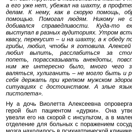
а его уже нет, убежал на шахту, в профте
делам. К нему, как в скорую помощь, об
помощью. Помогал людям. Никому не о
добивался справедливости. Куда-то ех
выступал в разных аудиториях. Утром вс
квасу, перекусит – и на шахту, а к обеду п
грибы, любил, чтобы я готовила. Алексей
любил выпить, расслабиться за сто
попеть, порассказывать анекдоты, повс
ним же интересно было, много чего з
валяться, хулиганить – не могло быть и р
себя держать при крепком мужском здоро
ситуациях с достоинством. А злые язы
пистолета».
Ну а дочь Виолетта Алексеевна опроверг
герой был пациентом «дурки». Она утве
увезли его на скорой с инсультом, а в мале
отделение для больных с поражением сосуд
мозга находилось в психиатрической клинике