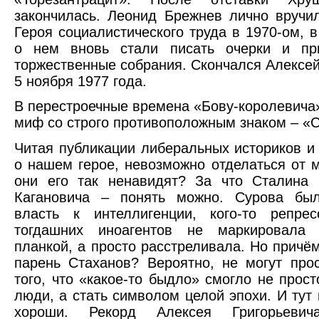
закончилась. Леонид Брежнев лично вручи
Героя социалистического труда в 1970-ом, в
о нем вновь стали писать очерки и пр
торжественные собрания. Скончался Алексей
5 ноября 1977 года.
В перестроечные времена «Бову-королевича
миф со строго противоположным знаком – «С
Читая публикации либеральных историков и
о нашем герое, невозможно отделаться от м
они его так ненавидят? За что Сталина 
Кагановича – понять можно. Сурова был
власть к интеллигенции, кого-то репрес
тогдашних иноагентов не маркировала 
планкой, а просто расстреливала. Но причём
парень Стаханов? Вероятно, не могут про
того, что «какое-то быдло» смогло не прост
люди, а стать символом целой эпохи. И тут 
хороши. Рекорд Алексея Григорьевич