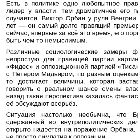
Есть в политике одно любопытное пра
лидер у власти, тем драматичнее его п
случается. Виктор Орбан у руля Венгрии
лет — он самый долго правящий премьер
сейчас, впервые за всё это время, его по
быть чем-то немыслимым.
Различные социологические замеры ф
непростую для правящей партии карти
«Фидес» и оппозиционной партией «Тиса»
с Петером Мадьяром, по разным оценкам,
то достигает величины, которая заста
говорить о реальном шансе смены вла
назад такая перспектива казалась фантас
её обсуждают всерьёз.
Ситуация настолько необычна, что Б
сдержанный во внутриполитических дел
открыто надеется на поражение Орбана.
не просто симпатия к оппозиции.