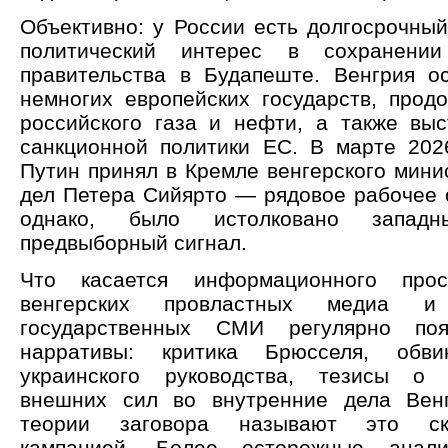
Объективно: у России есть долгосрочный
политический интерес в сохранении
правительства в Будапеште. Венгрия о
немногих европейских государств, прод
российского газа и нефти, а также вы
санкционной политики ЕС. В марте 202
Путин принял в Кремле венгерского мини
дел Петера Сийярто — рядовое рабочее с
однако, было истолковано запа
предвыборный сигнал.
Что касается информационного прос
венгерских провластных медиа и
государственных СМИ регулярно поя
нарративы: критика Брюсселя, обв
украинского руководства, тезисы о 
внешних сил во внутренние дела Венг
теории заговора называют это ско
кампанией. Более осторожные анали