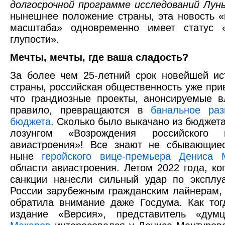
долгосрочной программе исследований Лун
нынешнее положение страны, эта новость «
масштаба» одновременно имеет статус «
глупости».
Мечты, мечты, где ваша сладость?
За более чем 25-летний срок новейшей и
страны, российская общественность уже прив
что грандиозные проекты, анонсируемые в
правило, превращаются в
банальное раз
бюджета
. Сколько было выкачано из бюджета
лозунгом «Возрождения российского г
авиастроения»! Все знают не сбывающи
ныне
геройского вице-премьера Дениса 
области авиастроения. Летом 2022 года, ко
санкции нанесли сильный удар по эксплу
России зарубежным гражданским лайнерам,
обратила внимание даже Госдума. Как то
издание «Версия», представитель «ду