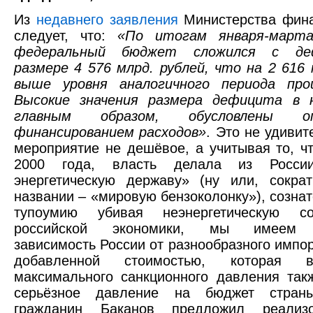
Из
недавнего заявления
Министерства фина
следует, что:
«По итогам января-март
федеральный бюджет сложился с д
размере 4 576 млрд. рублей, что на 2 616 
выше уровня аналогичного периода про
Высокие значения размера дефицита в н
главным образом, обусловлены оп
финансированием расходов»
. Это не удивит
мероприятие не дешёвое, а учитывая то, чт
2000 года, власть делала из Росси
энергетическую державу» (ну или, сокра
названии – «мировую бензоколонку»), сознат
тупоумию убивая неэнергетическую со
российской экономики, мы имеем 
зависимость России от разнообразного импор
добавленной стоимостью, которая 
максимального санкционного давления так
серьёзное давление на бюджет страны
гражданин Баканов предложил реализо