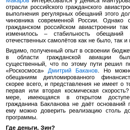
Макаров
интересовался у Дениса Мантуров
отрасли российского гражданского авиастро
выполнения регулярных обещаний этого до
чиновника современной России. Однако 
гражданском российском авиастроении так
изменилось – стабильность обещаний 
отечественных самолётов как не было, так и 
Видимо, полученный опыт в освоении бюдже
в области гражданской авиации был
существенный, что по этому пути решил п
«Роскосмоса»
Дмитрий Баканов
. Но можн
обещаниям дипломированного финансист
скорее всего, и представления не имеет о т
первая или вторая космическая скорость
мере, имеющаяся в открытом доступе
гражданина Бакланова не даёт оснований п
ему можно доверить реализацию столь до
программы.
Где деньги, Зин?