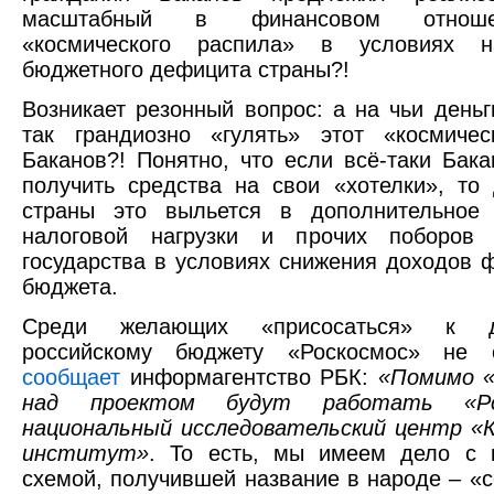
масштабный в финансовом отнош
«космического распила» в условиях н
бюджетного дефицита страны?!
Возникает резонный вопрос: а на чьи деньг
так грандиозно «гулять» этот «космичес
Баканов?! Понятно, что если всё-таки Бака
получить средства на свои «хотелки», то
страны это выльется в дополнительное 
налоговой нагрузки и прочих поборов
государства в условиях снижения доходов 
бюджета.
Среди желающих «присосаться» к д
российскому бюджету «Роскосмос» не 
сообщает
информагентство РБК:
«Помимо «
над проектом будут работать «Р
национальный исследовательский центр «
институт»
. То есть, мы имеем дело с к
схемой, получившей название в народе – «с