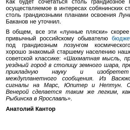
Как будет сочетаться столь грандиозное 
осуществляемое в интересах собянинских ст
столь грандиозными планами освоения Лун
Баканов не уточнил.
В общем, все эти «лунные пляски» скоре
привычный российскому обывателю
бюдже
под грандиозным лозунгом космическог
хорошо знакомый старшему населению наш
советской классике:
«Шахматная мысль, п
уездный город в столицу земного шара, п
прикладную науку и изобретет
междупланетного сообщения. Из Васюк
сигналы на Марс, Юпитер и Нептун. С
Венерой сделается таким же легким, как
Рыбинска в Ярославль»
.
Анатолий Кантор