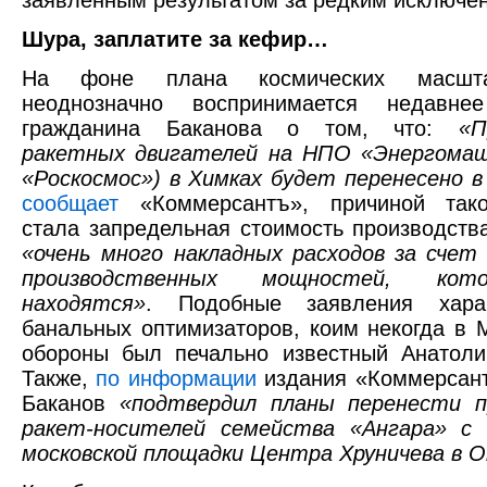
заявленным результатом за редким исключе
Шура, заплатите за кефир…
На фоне плана космических масшт
неоднозначно воспринимается недавне
гражданина Баканова о том, что:
«П
ракетных двигателей на НПО «Энергомаш
«Роскосмос») в Химках будет перенесено 
сообщает
«Коммерсантъ», причиной так
стала запредельная стоимость производства
«очень много накладных расходов за счет
производственных мощностей, ко
находятся»
. Подобные заявления хара
банальных оптимизаторов, коим некогда в 
обороны был печально известный Анатоли
Также,
по информации
издания «Коммерсант
Баканов
«подтвердил планы перенести п
ракет-носителей семейства «Ангара» с
московской площадки Центра Хруничева в 