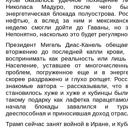
Николаса Мадуро, после чего бы
энергетическая блокада полуострова. Ро
нефтью, а вслед за ним и мексиканс
неделю смогли дойти до Гаваны, но э
Непонятно, насколько это будет регулярно
Президент Мигель Диас-Канель обещае
вторжению до последней капли крови,
воспринимать как реальность или лишь
Население, уставшее от многочисленн
проблем, погруженное еще и в энерге
скорее раздражено и глухо ропщет. Росс
знакомые автора – рассказывали, что 
становилось хуже и хуже и кубинцы были
такому подарку как лафетка парацетамол
начала блокады завалился и тур
дееспособная и приносившая доход отрас
Трамп сейчас занят войной в Иране, и Ку