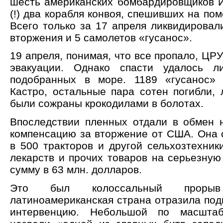
шесть американских бомбардировщиков И
(!) два корабля конвоя, спешивших на по
Всего только за 17 апреля ликвидировал
вторжения и 5 самолетов «гусанос».
19 апреля, понимая, что все пропало, ЦРУ
эвакуации. Однако спасти удалось л
подобранных в море. 1189 «гусанос» 
Кастро, остальные пара сотен погибли, 
были сожраны крокодилами в болотах.
Впоследствии пленных отдали в обмен 
компенсацию за вторжение от США. Она 
в 500 тракторов и другой сельхозтехник
лекарств и прочих товаров на серьезную
сумму в 63 млн. долларов.
Это был колоссальный проры
латиноамериканская страна отразила по
интервенцию. Небольшой по масштаб