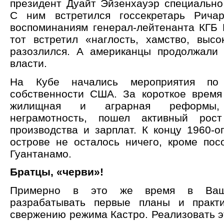
президент Дуайт Эйзенхауэр специально 
С ним встретился госсекретарь Рича
воспоминаниям генерал-лейтенанта КГБ 
тот встретил «наглость, хамство, высо
разозлился. А американцы продолжали
власти.
На Кубе начались мероприятия по 
собственности США. За короткое врем
жилищная и аграрная реформы, 
неграмотность, пошел активный рос
производства и зарплат. К концу 1960-о
острове не осталось ничего, кроме пос
Гуантанамо.
Братцы, «черви»!
Примерно в это же время в Ваши
разрабатывать первые планы и практ
свержению режима Кастро. Реализовать э