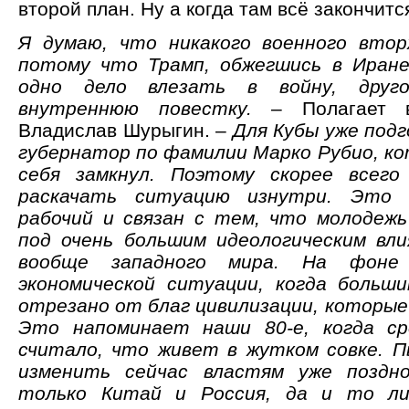
второй план. Ну а когда там всё закончитс
Я думаю, что никакого военного втор
потому что Трамп, обжегшись в Иране
одно дело влезать в войну, друг
внутреннюю повестку.
– Полагает в
Владислав Шурыгин. –
Для Кубы уже под
губернатор по фамилии Марко Рубио, ко
себя замкнул. Поэтому скорее всег
раскачать ситуацию изнутри. Это 
рабочий и связан с тем, что молодеж
под очень большим идеологическим вл
вообще западного мира. На фоне
экономической ситуации, когда больш
отрезано от благ цивилизации, которые 
Это напоминает наши 80-е, когда ср
считало, что живет в жутком совке. 
изменить сейчас властям уже поздн
только Китай и Россия, да и то ли