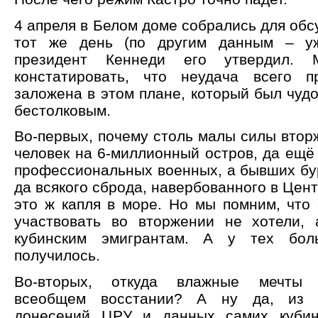
4 апреля в Белом доме собрались для обс
тот же день (по другим данным – уж
президент Кеннеди его утвердил. 
констатировать, что неудача всего п
заложена в этом плане, который был чуд
бестолковым.
Во-первых, почему столь малы силы втор
человек на 6-миллионный остров, да ещё 
профессиональных военных, а бывших бур
да всякого сброда, навербованного в Цен
это ж капля в море. Но мы помним, что
участвовать во вторжении не хотели,
кубинским эмигрантам. А у тех бол
получилось.
Во-вторых, откуда влажные мечты
всеобщем восстании? А ну да, из о
донесений ЦРУ и данных самих кубинс