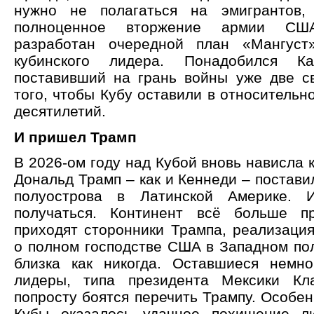
нужно не полагаться на эмигрантов,
полноценное вторжение армии СШ
разработан очередной план «Мангуст
кубинского лидера. Понадобился Ка
поставивший на грань войны уже две с
того, чтобы Кубу оставили в относительн
десятилетий.
И пришел Трамп
В 2026-ом году над Кубой вновь нависла к
Дональд Трамп – как и Кеннеди – постав
полуострова в Латинской Америке. 
получаться. Континент всё больше пр
приходят сторонники Трампа, реализаци
о полном господстве США в Западном пол
близка как никогда. Оставшиеся немн
лидеры, типа президента Мексики Кл
попросту боятся перечить Трампу. Особе
Кубы оказалось удачное похищение л