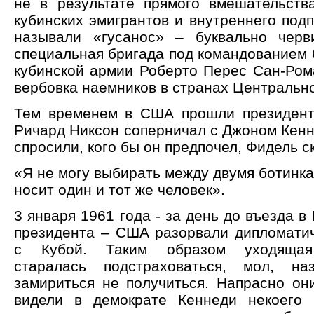
не в результате прямого вмешательст
кубинских эмигрантов и внутреннего под
называли «гусанос» – буквально черв
специальная бригада под командованием 
кубинской армии Роберто Перес Сан-Ром
вербовка наемников в странах Центральн
Тем временем в США прошли президент
Ричард Никсон соперничал с Джоном Кенн
спросили, кого бы он предпочел, Фидель с
«Я не могу выбирать между двумя ботинка
носит один и тот же человек».
3 января 1961 года - за день до въезда в
президента – США разорвали дипломати
с Кубой. Таким образом уходящая
старалась подстраховаться, мол, на
замириться не получиться. Напрасно они
видели в демократе Кеннеди некоего 