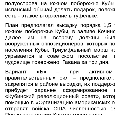
полуострова на южном побережье Кубы
испанский обычай делать подарок, положи
есть - этакое вторжение в туфельке.
План предполагал высадку порядка 1,5 
южном побережье Кубы, в заливе Кочинос
Далее им на встречу должны был
вооруженных оппозиционеров, которых по
населения Кубы. Триумфальный марш на
укрывается в советском посольстве, 
чудовище повержено. Гавана за три дня.
Вариант «Б» – при активном с
правительственных сил – предполагал
закрепятся в районе высадки, их поддержа
прибудет заранее сформированное п
«Кубинский революционный совет», кото
помощью в «Организацию американских го
отправят войска США численностью 15
После чего режим Кастро точно падет.