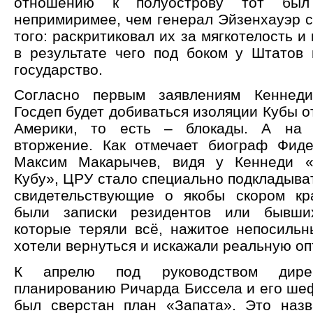
отношению к полуострову тот бы
непримиримее, чем генерал Эйзенхауэр с
того: раскритиковал их за мягкотелость и
в результате чего под боком у Штатов 
государство.
Согласно первым заявлениям Кеннеди
Госдеп будет добиваться изоляции Кубы о
Америки, то есть – блокады. А на 
вторжение. Как отмечает биограф Фид
Максим Макарычев, видя у Кеннеди «
Кубу», ЦРУ стало специально подкладыва
свидетельствующие о якобы скором кр
были записки резидентов или бывши
которые теряли всё, нажитое непосильн
хотели вернуться и искажали реальную оп
К апрелю под руководством дир
планированию Ричарда Биссела и его ше
был сверстан план «Запата». Это наз