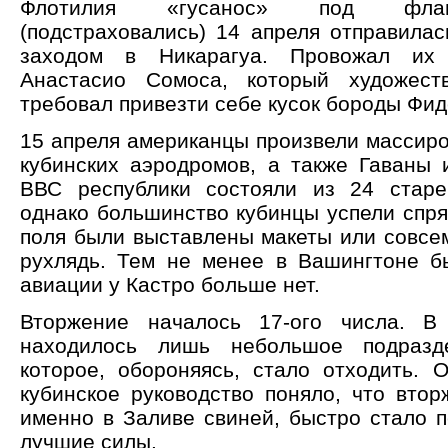
Флотилия «гусанос» под фла
(подстраховались) 14 апреля отправилас
заходом в Никарагуа. Провожал их 
Анастасио Сомоса, который художест
требовал привезти себе кусок бороды Фид
15 апреля американцы произвели массир
кубинских аэродромов, а также Гаваны и
ВВС республики состояли из 24 старе
однако большинство кубинцы успели спря
поля были выставлены макеты или совсе
рухлядь. Тем не менее в Вашингтоне б
авиации у Кастро больше нет.
Вторжение началось 17-ого числа. В
находилось лишь небольшое подразд
которое, обороняясь, стало отходить. О
кубинское руководство поняло, что втор
именно в Заливе свиней, быстро стало п
лучшие силы.