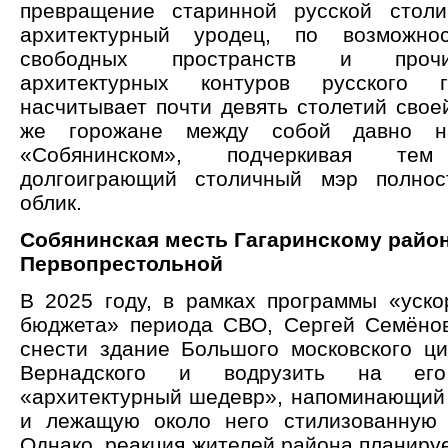
превращение старинной русской стол
архитектурный уродец, по возможно
свободных пространств и проч
архитектурных контуров русского г
насчитывает почти девять столетий свое
же горожане между собой давно н
«Собянинском», подчеркивая т
долгоиграющий столичный мэр полно
облик.
Собянинская месть Гагаринскому райо
Первопрестольной
В 2025 году, в рамках программы «уско
бюджета» периода СВО, Сергей Семён
снести здание Большого московского ци
Вернадского и водрузить на ег
«архитектурный шедевр», напоминающий
и лежащую около него стилизованную 
Однако, реакция жителей района планиру