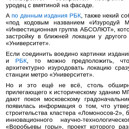
уродец с вмятиной на фасаде.
А
по данным издания РБК
, также некий с
«под кодовым названием «Изуродуй М
«Инвестиционная группа АБСОЛЮТ», кото
застройку в ближней локации у другого
«Университет».
Если соединить воедино картинки издан
и
РБК
, то можно предположить, что
архитектурно изуродовать локацию сраз
станции метро «Университет».
Но и это ещё не всё, столь обширн
прилегающего к историческому зданию МГ
дают покоя московскому градоначальн
появилась информация о том, что утве
строительства кластера «Ломоносов-2», 
инновационного научно-технологичес
«Воробьевы горы», проект которого ра