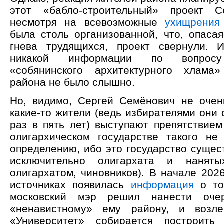
этот «бабло-строительный» проект С
несмотря на всевозможные
ухищрения
была столь организованной, что, опасая
гнева трудящихся, проект свернули. 
никакой информации по вопросу 
«собянинского архитектурного хлама
района не было слышно.
Но, видимо, Сергей Семёнович не очень
какие-то жители (ведь избирателями они 
раз в пять лет) выступают препятствием
олигархическом государстве такого н
определению, ибо это государство сущес
исключительно олигархата и нанят
олигархатом, чиновников). В начале 202
источниках появилась
информация
о то
московский мэр решил нанести оче
«ненавистному» ему району, и возл
«Университет» собирается построить 