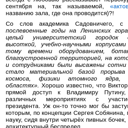
сентября на, так называемой,
«акто
названию зала, где она проводится)?!
Со слов академика Садовничего, 
послевоенные годы на Ленинских гор
целый университетский городок 
высоткой, учебно-научными корпусам
тому времени оборудованием, ботан
благоустроенной территорией, на кот
и сотрудниками были высажены сотни 
стало материальной базой прорыва 
космоса, физики атомного ядра, 
областях».
Хорошо известно, что Виктор
прямой доступ к Владимиру Путину,
различных мероприятиях с участи
президента. Уж он-то точно мог бы засту
которым, по концепции Сергея Собянина, 
науку, сидя внутри четырёх пивных бочек,
архитектурный беспредел.