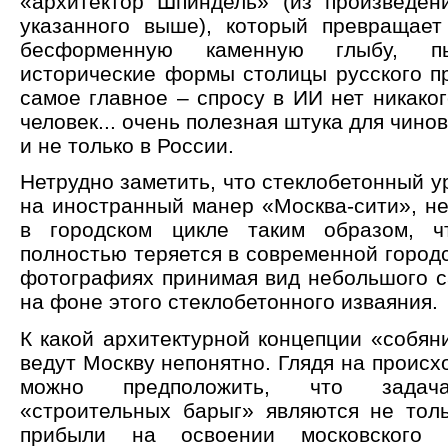
«архитектор Шпиндель» (из произведен
указанного выше), который превращае
бесформенную каменную глыбу, п
исторические формы столицы русского пр
самое главное – спросу в ИИ нет никаког
человек... очень полезная штука для чино
и не только в России.
Нетрудно заметить, что стеклобетонный 
на иностранный манер «Москва-сити», не
в городском цикле таким образом, 
полностью теряется в современной городс
фотографиях принимая вид небольшого с
на фоне этого стеклобетонного изваяния.
К какой архитектурной концепции «собян
ведут Москву непонятно. Глядя на происх
можно предположить, что задача
«строительных барыг» являются не тол
прибыли на освоении московского