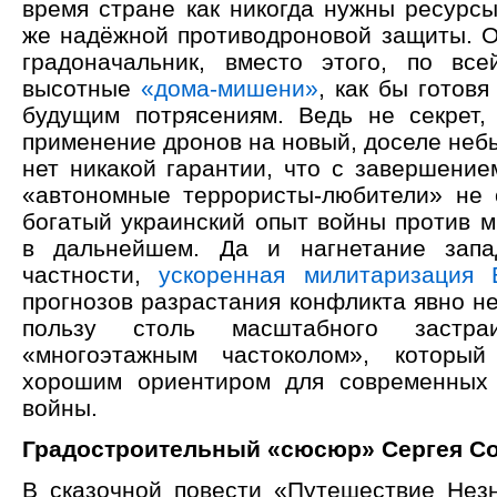
время стране как никогда нужны ресурсы
же надёжной противодроновой защиты. О
градоначальник, вместо этого, по вc
высотные
«дома-мишени»
, как бы готовя
будущим потрясениям. Ведь не секрет
применение дронов на новый, доселе неб
нет никакой гарантии, что с завершение
«автономные террористы-любители» не 
богатый украинский опыт войны против м
в дальнейшем. Да и нагнетание запа
частности,
ускоренная милитаризация 
прогнозов разрастания конфликта явно не
пользу столь масштабного застра
«многоэтажным частоколом», который
хорошим ориентиром для современных 
войны.
Градостроительный «сюсюр» Сергея С
В сказочной повести «Путешествие Нез