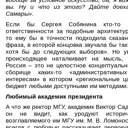
вы. Ну и что из этого? Дайте доех
Самары».
Если бы Сергея Собянина кто-то 
ответственности за подобные архитекту
то ему бы в точности подходила сказа
фраза, в которой концовка звучала бы так
хотя бы до следующих выборов». Но у
происходящее наталкивает на мысль, 
Россия – это не целостное концептуальн
сборище каких-то «административны
интересам» в котором «региональные ц
бюджет любыми доступными им методами
Любимый академик президента
А что же ректор МГУ, академик Виктор Са
он не видит, как уродуют историче
возглавляемого им МГУ им. М. В. Ломонос
всегда с любовью рассказывает первоку