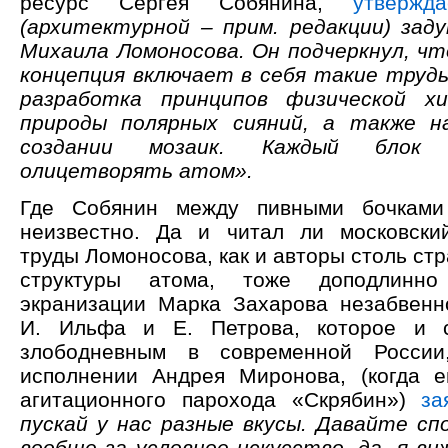
ресурс Сергея Собянина,
утвержда
(архитектурной – прим. редакции) зад
Михаила Ломоносова. Он подчеркнул, ч
концепция включает в себя такие труды
разработка принципов физической хи
природы полярных сияний, а также н
создании мозаик. Каждый блок
олицетворять атом».
Где Собянин между пивными бочками
неизвестно. Да и читал ли московски
труды Ломоносова, как и авторы столь ст
структуры атома, тоже доподлинно
экранизации Марка Захарова незабвенн
И. Ильфа и Е. Петрова, которое и с
злободневным в современной России
исполнении Андрея Миронова, (когда 
агитационного парохода «Скрябин»)
за
пускай у нас разные вкусы. Давайте сп
вообще за условное искусство, да, я ви