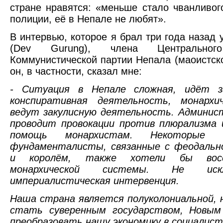
стране нравятся: «меньше стало чванливог
полиции, её в Непале не любят».
В интервью, которое я брал три года назад 
(Dev Gurung), члена Центральног
Коммунистической партии Непала (маоистско
он, в частности, сказал мне:
- Ситуация в Непале сложная, идёт з
конспиративная деятельность, монархи
ведут закулисную деятельность. Админис
проводит провокации против плюрализма 
помощь монархистам. Некоторые и
фундаменталисты, связанные с феодальн
и королём, также хотели бы восс
монархической системы. Не ис
империалистическая интервенция.
Наша страна является полуколониальной,
стать суверенным государством, Новым
преобразовать нашу экономику в социалист