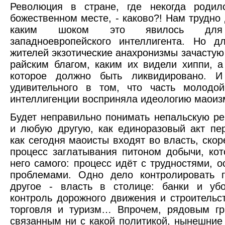
Революция в стране, где некогда родил
божественном месте, - каково?! Нам трудно 
каким шоком это явилось для 
западноевропейского интеллигента. Но д
жителей экзотические анахронизмы зачастую
райским благом, каким их видели хиппи, а
которое должно быть ликвидировано. И
удивительного в том, что часть молодой
интеллигенции восприняла идеологию маоиз
Будет неправильно понимать непальскую р
и любую другую, как единоразовый акт пер
как сегодня маоисты входят во власть, скор
процесс заглатывания питоном добычи, ко
него самого: процесс идёт с трудностями, о
проблемами. Одно дело контролировать г
другое - власть в столице: банки и убо
контроль дорожного движения и строительс
торговля и туризм… Впрочем, рядовым гр
связанным ни с какой политикой, нынешние