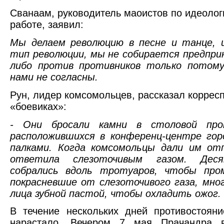
Сванаам, руководитель маоистов по идеолог
работе, заявил:
Мы делаем революцию в песне и танце, 
тип революции, мы не собирается предпр
либо против противников только потому
нами не согласны.
Рун, лидер комсомольцев, рассказал коррес
«боевиках»:
- Они бросали камни в столовой про
расположившихся в конференц-центре гор
палками. Когда комсомольцы дали им отп
ответила слезоточивым газом. Дес
собрались вдоль тротуаров, чтобы про
покрасневшие от слезоточивого газа, мно
лица зубной пастой, чтобы охладить ожог.
В течение нескольких дней противостоян
нарастало. Вечером 7 мая Прачандра 