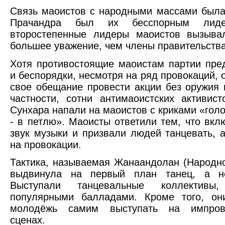
Связь маоистов с народными массами была
Прачандра был их бесспорным лид
второстепенные лидеры маоистов вызыва
большее уважение, чем члены правительства
Хотя противостоящие маоистам партии пре
и беспорядки, несмотря на ряд провокаций, 
свое обещание провести акции без оружия 
частности, сотни антимаоистских активис
Сунхара напали на маоистов с криками «гол
- в петлю». Маоисты ответили тем, что вкл
звук музыки и призвали людей танцевать, а
на провокации.
Тактика, называемая Жанаандолан (Народн
выдвинула на первый план танец, а н
Выступали танцевальные коллектив
популярными балладами. Кроме того, он
молодёжь самим выступать на импрови
сценах.