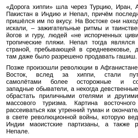
«Дорога хиппи» шла через Турцию, Иран, 
Пакистан в Индию и Непал, причём послед
пришёлся им по вкусу. На Востоке они наход
искали, – зажигательные ритмы и таинств
йогов и гуру, людей «не испорченных цив
тропические пляжи. Непал тогда являлся
страной, пребывающей в средневековье, 
там даже было разрешено продавать гашиш.
Позже произошли революции в Афганистане
Восток, вслед за хиппи, стали путе
самолётами более осторожные и сос
западные обыватели, а некогда девственные
обрастать приличными отелями и другими
массового туризма. Картина восточног
рассеиваться как утренний туман и окончате
в свете революционной войны, которую вед
Индии маоистские партизаны, а также 
Непале.