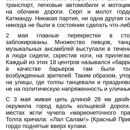
транспорт, легковые автомобили и мотоци
на обочине дороги. Серп и молот гор
Катманду. Никакая партия, ни одна другая с
никогда не были в состоянии сделать что-ли
2 мая главные перекрестки в сто
заблокированы. Множество певцов, тан
музыкальных ансамблей выступали в течени
а люди сидели, скрестив ноги, на прилега
Каждый из этих 18 центров назывался «барри
в качестве барьеров там были то
возбужденных зрителей. Таким образом, упо
на улицы, где толпы танцевали и празднов
не на политическую напряженность и уличны
С 3 мая живая цепь длиной 28 км двой
окружила город вдоль кольцевой дороги
местах жгли чучела «марионеточного пра
Толпа кричала: «Лал Салам!» (Красный Прив
гордо поднятые вверх кулаки.