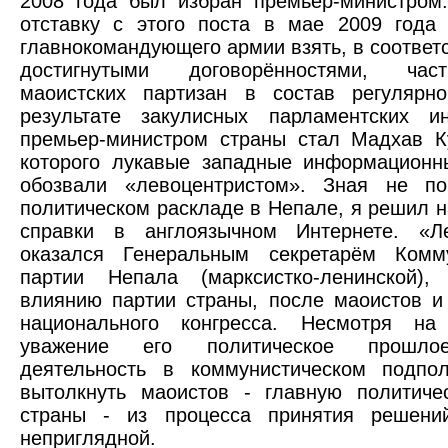
2008 года был избран премьер-министром
отставку с этого поста в мае 2009 года 
главнокомандующего армии взять, в соответс
достигнутыми договорённостями, ча
маоистских партизан в состав регулярн
результате закулисных парламентских и
премьер-министром страны стал Мадхав К
которого лукавые западные информационн
обозвали «левоцентристом». Зная не п
политическом раскладе в Непале, я решил н
справки в англоязычном Интернете. «Ле
оказался Генеральным секретарём Комму
партии Непала (марксистко-ленинской),
влиянию партии страны, после маоистов и
национального конгресса. Несмотря н
уважение его политическое прошло
деятельность в коммунистическом подпол
вытолкнуть маоистов - главную политиче
страны - из процесса принятия решени
неприглядной.