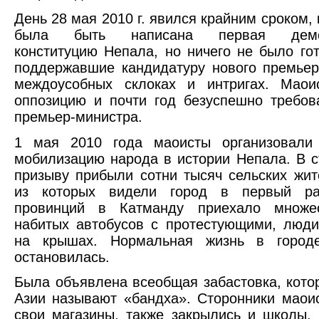
День 28 мая 2010 г. явился крайним сроком,
была быть написана первая демок
конституцию Непала, но ничего не было гот
поддержавшие кандидатуру нового премьер
междоусобных склоках и интригах. Мао
оппозицию и почти год безуспешно требов
премьер-министра.
1 мая 2010 года маоисты организовали
мобилизацию народа в истории Непала. В с
призыву прибыли сотни тысяч сельских жит
из которых видели город в первый ра
провинций в Катманду приехало множе
набитых автобусов с протестующими, люд
на крышах. Нормальная жизнь в город
остановилась.
Была объявлена всеобщая забастовка, кот
Азии называют «бандха». Сторонники маои
свои магазины, также закрылись и школы.