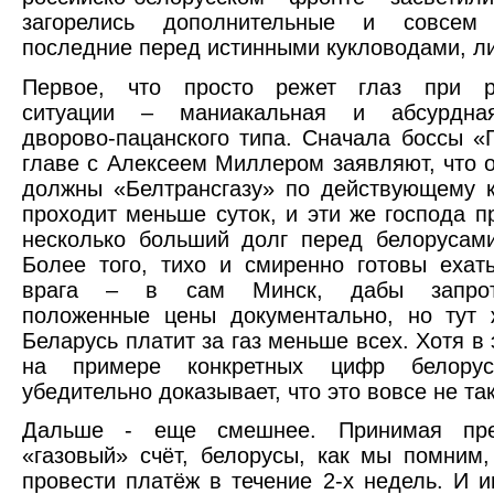
загорелись дополнительные и совсем 
последние перед истинными кукловодами, л
Первое, что просто режет глаз при р
ситуации – маниакальная и абсурдная
дворово-пацанского типа. Сначала боссы «
главе с Алексеем Миллером заявляют, что о
должны «Белтрансгазу» по действующему к
проходит меньше суток, и эти же господа п
несколько больший долг перед белорусами
Более того, тихо и смиренно готовы ехат
врага – в сам Минск, дабы запрото
положенные цены документально, но тут 
Беларусь платит за газ меньше всех. Хотя в
на примере конкретных цифр белорус
убедительно доказывает, что это вовсе не так
Дальше - еще смешнее. Принимая пре
«газовый» счёт, белорусы, как мы помним
провести платёж в течение 2-х недель. И и