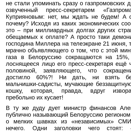
не стали упоминать сразу о газпромовских д
озвученный пресс-секретарем «Газпро
Куприяновым: нет, мы ждать не будем! А 
почему? Исходя из каких экономических со
это – при миллиардных долгах других стра
обещаемых к оплате? А просто таки демон
господина Миллера на телеэкране 21 июня, 
мрачно объявляющего о том, что с этой мин
газа в Белоруссию сокращаются на 15%,
лоснящееся лицо его пресс-секретаря ещё ч
половиной, заявляющего, что сокращен
достигло 60%?! Ни дать, ни взять бе
мальчишки-садисты, мучающие беззащитну
кошку, которая, правда, вдруг извор
пребольно их кусает!
В ту же дуду дует министр финансов Але
публично называющий Белоруссию регионом 
о мелких шавках из «независимых» СМИ
нечего. Одни заголовки чего стоят: 