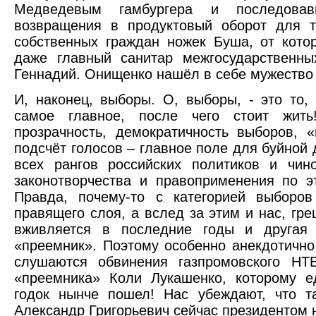
Медведевым гамбургера и последовав
возвращения в продуктовый оборот для т
собственных граждан ножек Буша, от кот
даже главный санитар межгосударственны
Геннадий. Онищенко нашёл в себе мужество 
И, наконец, выборы. О, выборы, - это то, 
самое главное, после чего стоит жить!
прозрачность, демократичность выборов, 
подсчёт голосов – главное поле для буйной 
всех рангов российских политиков и чин
законотворчества и правоприменения по э
Правда, почему-то с категорией выборов
правящего слоя, а вслед за этим и нас, гре
вживляется в последние годы и другая 
«преемник». Поэтому особенно анекдотично
слушаются обвинения газпромовского НТ
«преемника» Коли Лукашенко, которому е
годок нынче пошел! Нас убеждают, что т
Александр Григорьевич сейчас президентом 