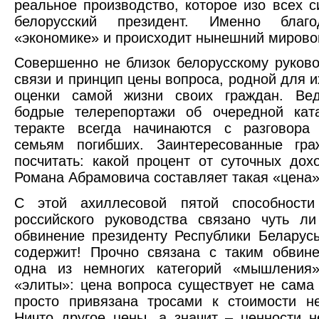
реальное производство, которое изо всех с
белорусский президент. Именно благо
«экономике» и происходит нынешний мировой
Совершенно не близок белорусскому руково
связи и принцип цены вопроса, родной для и
оценки самой жизни своих граждан. Ве
бодрые телерепортажи об очередной кат
теракте всегда начинаются с разговора
семьям погибших. Заинтересованные гра
посчитать: какой процент от суточных дох
Романа Абрамовича составляет такая «цена»
С этой ахиллесовой пятой способност
российского руководства связано чуть л
обвинение президенту Республики Беларусь
содержит! Прочно связана с таким обвин
одна из немногих категорий «мышления»
«элиты»: цена вопроса существует не сама 
просто привязана тросами к стоимости н
Ничто другое цены, а значит – ценности н