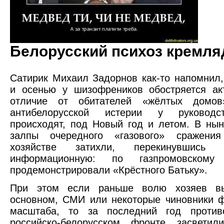
Белорусский психоз кремля
Сатирик Михаил Задорнов как-то напомнил,
и осенью у шизофреников обостряется ак
отличие от обитателей «жёлтых домов
антибелорусской истерии у руководс
происходят, под Новый год и летом. В ны
залпы очередного «газового» сражени
хозяйстве затихли, перекинувшись
информационную: по газпромовско
продемонстрировали «Крёстного Батьку».
При этом если раньше волю хозяев вы
основном, СМИ или некоторые чиновники 
масштаба, то за последний год против
российско-белорусском фронте засвети