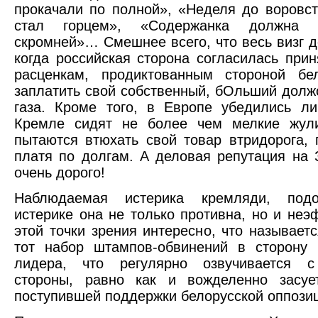
прокачали по полной», «Неделя до воровст
стал горцем», «Содержанка должна 
скромней»… Смешнее всего, что весь визг до
когда российская сторона согласилась прин
расценкам, продиктованным стороной бел
заплатить свой собственный, бОльший должо
газа. Кроме того, в Европе убедились л
Кремле сидят не более чем мелкие жули
пытаются втюхать свой товар втридорога, 
платя по долгам. А деловая репутация на 
очень дорого!
Наблюдаемая истерика кремляди, подо
истерике она не только противна, но и неэ
этой точки зрения интересно, что называетс
тот набор штампов-обвинений в сторону 
лидера, что регулярно озвучивается с
стороны, равно как и вожделенно засуе
поступившей поддержки белорусской оппози