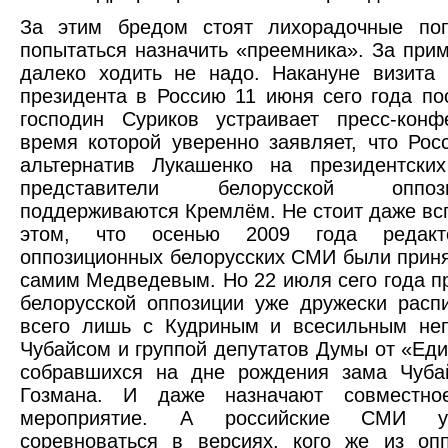
За этим бредом стоят лихорадочные по
попытаться назначить «преемника». За при
далеко ходить не надо. Накануне визита 
президента в Россию 11 июня сего года п
господин Суриков устраивает пресс-конф
время которой уверенно заявляет, что Рос
альтернатив Лукашенко на президентски
представители белорусской опп
поддерживаются Кремлём. Не стоит даже вс
этом, что осенью 2009 года редакт
оппозиционных белорусских СМИ были прин
самим Медведевым. Но 22 июля сего года п
белорусской оппозиции уже дружески расп
всего лишь с Кудриным и всесильным не
Чубайсом и группой депутатов Думы от «Еди
собравшихся на дне рождения зама Чуба
Гозмана. И даже назначают совместно
мероприятие. А российские СМИ у
соревноваться в версиях, кого же из оп