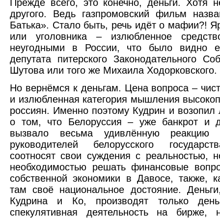
Прежде всего, это конечно, деньги. Хотя н
другого. Ведь газпромовский фильм назв
Батька». Стало быть, речь идёт о мафии?! Я
или уголовника – излюбленное средст
неугодными в России, что было видно 
депутата питерского Законодательного С
Шутова или того же Михаила Ходорковского.
Но вернёмся к деньгам. Цена вопроса – чист
и излюбленная категория мышления высоко
россиян. Именно поэтому Кудрин и возопил л
о том, что Белоруссия – уже банкрот и 
вызвало весьма удивлённую реакцию 
руководителей белорусского государст
соотносят свои суждения с реальностью, н
необходимостью решать финансовые вопро
собственной экономики в Давосе, также, к
там своё национальное достояние. Деньг
Кудрина и Кo, производят только день
спекулятивная деятельность на бирже, 