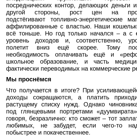
посреднических контор, делающих деньги и
другой стороны, рост цен на прод
подстёгивают топливно-энергетические ма
аффилированные с властью. Наши кошельк
всё тоньше. Но год только начался – а с 
уровень доходов и, соответственно, ур
полетит вниз ещё скорее. Тому посп
необходимость оплачивать ещё и «реф
школьное образование, и часть медицин
фактически переводимых на коммерческие р
Мы проснёмся
Что получается в итоге? При усиливающе
доходы сокращаются, а платить приход
растущему списку нужд. Однако чиновник
под глянцевыми портретами «дуумвирата»
говоря, безразлично: кто сможет – тот заплат
любимых, не забудет, если чего-то на
побыстрее и покачественнее.