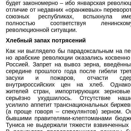
будет закономерно – ибо январская революци
отличие от недавних «оранжевых» переворо
союзных республиках, вспыхнула име
полностью соответствуя ленинско
революционной ситуации.
Хлебный запах потрясений
Как ни выглядело бы парадоксальным на пе
но арабские революции оказались косвенн
Россией. Запрет на вывоз зерна, введённ
середине прошлого года после гибели тре
засухи и пожаров, отчасти сде
внутрироссийских цен на хлеб. Однак
жителей стран, импортирующих зерновые
серьёзно ухудшилось. Отсутствие наш
усилило аппетит транснациональных биржев
(а проще говоря – спекулянтов) зерном. 
бывшими правителями-клептоманами бюдже
Туниса не выдержали тяжести взвинченных 