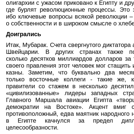
олигархии с ужасом приковано к Египту и др
где бурлят революционные процессы. Это 
ибо ключевые вопросы всякой революции –
о собственности и в широком смысле о хлебе
Доигрались
Итак, Мубарак. Счета свергнутого диктатора
Швейцарии. В других странах также по
сколько десятков миллиардов долларов за 
своего правления этот человек мог стащить 
казны. Заметим, что буквально два меся
только восточные коллеги - такие же, к
правители со стажем в несколько десятил
«цивилизованные» лидеры западных стр
Главного Маршала авиации Египта «твор
демократии на Востоке». Акцент вмиг 
противоположный, едва маятник народного 
в Египте качнулся за предел дипло
целесообразности.