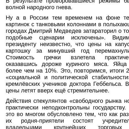
В результате проворовавшиеся режимы б
волной народного гнева.
Ну а в России тем временем на фоне те
картинок с танковыми колоннами в полыхаю
городах Дмитрий Медведев затараторил о том
подобные сценарии исключены». Видим
президенту неизвестно, что цены на капу
картошку за минувший год перемахнул
Стоимость гречки взлетела практиче
оказавшись дороже куриного мяса. Яйца
более чем на 10%. Это, повторимся, итоги 2
«социальной и политической стабильност
кремлёвских учеников доктора Геббельса. В
цены летят вверх ещё стремительнее.
Действия спекулянтов «свободного рынка н
практически неподконтрольны государству.
это во многом обусловлено тем, что как раз
их родня-приятели состоят учредите
владельцами крупнейших торговы