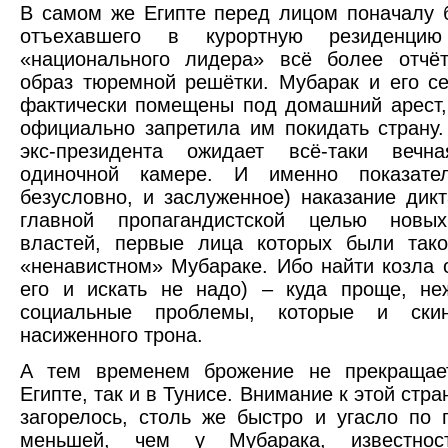
В самом же Египте перед лицом поначалу 
отъехавшего в курортную резиденцию 
«национального лидера» всё более отчёт
образ тюремной решётки. Мубарак и его с
фактически помещены под домашний арест,
официально запретила им покидать страну.
экс-президента ожидает всё-таки веч
одиночной камере. И именно показател
безусловно, и заслуженное) наказание дикт
главной пропагандистской целью новых
властей, первые лица которых были так
«ненавистном» Мубараке. Ибо найти козла 
его и искать не надо) – куда проще, не
социальные проблемы, которые и ски
насиженного трона.
А тем временем брожение не прекращае
Египте, так и в Тунисе. Внимание к этой стра
загорелось, столь же быстро и угасло по 
меньшей, чем у Мубарака, известнос