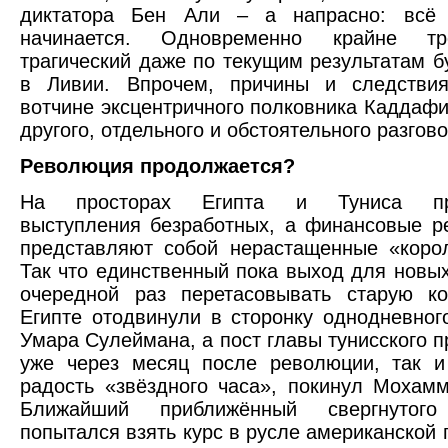
диктатора Бен Али – а напрасно: всё
начинается. Одновременно крайне т
трагический даже по текущим результатам б
в Ливии. Впрочем, причины и следстви
вотчине эксцентричного полковника Каддафи
другого, отдельного и обстоятельного разгово
Революция продолжается?
На просторах Египта и Туниса пр
выступления безработных, а финансовые р
представляют собой нерастащенные «коро
Так что единственный пока выход для новых
очередной раз перетасовывать старую ко
Египте отодвинули в сторонку однодневног
Умара Сулеймана, а пост главы тунисского п
уже через месяц после революции, так и
радость «звёздного часа», покинул Мохам
Ближайший приближённый свергнуто
попытался взять курс в русле американской 