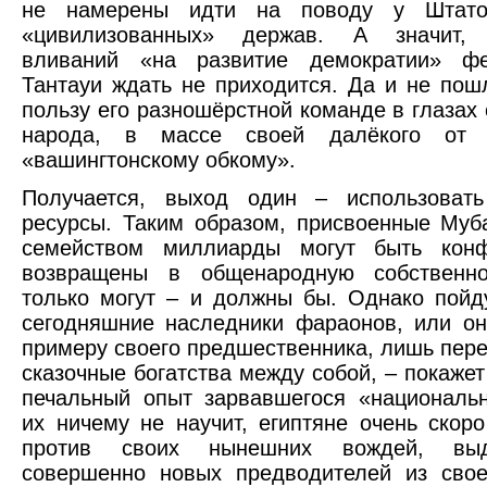
не намерены идти на поводу у Штато
«цивилизованных» держав. А значит, 
вливаний «на развитие демократии» ф
Тантауи ждать не приходится. Да и не пош
пользу его разношёрстной команде в глазах 
народа, в массе своей далёкого от 
«вашингтонскому обкому».
Получается, выход один – использовать
ресурсы. Таким образом, присвоенные Муб
семейством миллиарды могут быть кон
возвращены в общенародную собственн
только могут – и должны бы. Однако пойд
сегодняшние наследники фараонов, или о
примеру своего предшественника, лишь пер
сказочные богатства между собой, – покажет
печальный опыт зарвавшегося «националь
их ничему не научит, египтяне очень скоро
против своих нынешних вождей, вы
совершенно новых предводителей из свое