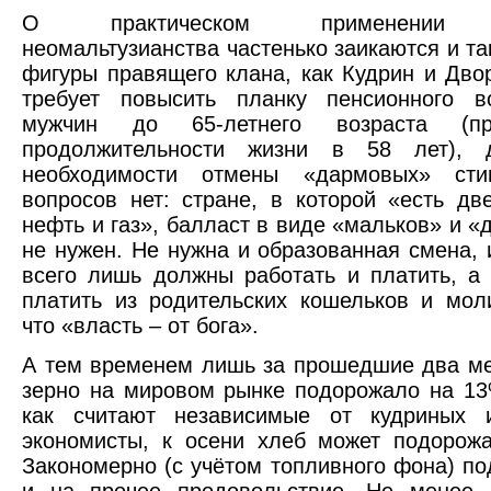
О практическом применении п
неомальтузианства частенько заикаются и та
фигуры правящего клана, как Кудрин и Дво
требует повысить планку пенсионного в
мужчин до 65-летнего возраста (п
продолжительности жизни в 58 лет), 
необходимости отмены «дармовых» сти
вопросов нет: стране, в которой «есть дв
нефть и газ», балласт в виде «мальков» и 
не нужен. Не нужна и образованная смена, 
всего лишь должны работать и платить, а
платить из родительских кошельков и моли
что «власть – от бога».
А тем временем лишь за прошедшие два ме
зерно на мировом рынке подорожало на 13
как считают независимые от кудриных 
экономисты, к осени хлеб может подорожа
Закономерно (с учётом топливного фона) по
и на прочее продовольствие. Не менее л