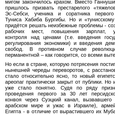
мигом закончилось крахом. Вместо Ганнуш
пришлось призвать престарелого «тяжело
Эс-Себси, ученика и соратника первого
Туниса Хабиба Бургибы. Но и «тунисском
придётся решать неизбежные проблемы - со
рабочих мест, повышения зарплат, ус
контроля над ценами (т.е. введения госу
регулирования экономики) и введения дем
свобод. В противном случае революци
перманентной – как говорится, со всеми вы
Но если в стране, которую потрясения пости
нынешней череды переворотов, с расстано
стало относительно ясно, то новый египет
ареопаг практически закрыт от публики. Но 
уже стало понятно. Судя по ряду призн
проведения первого за 30 лет персидско
конвоя через Суэцкий канал, вызвавшего
арабском мире и ужас в Израиле), армей
Египта - в отличие от вырастившего их Муба