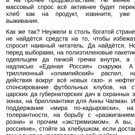
массовый спрос всё активнее будет пере
хлеб как на продукт, извините, уже 
выживания.
Как же так? Неужели в столь богатой стране
не найдётся средств на то, чтобы избежа
спросит наивный читатель. Да найдётся. Н
перед выборами, на полиэтиленовые пакетик
одеяльцем да пачкой гречки внутри, а 
надписью «Единая Россия» снаружи. 
триллионный «олимпийский» распил, н
действия вокруг всё новых газо- и нефте
спонсирование футбольных клубов, на ст
царских да губернаторских дач в охранных э
зонах, на бриллиантики для Анны Чапман. И,
поддержание «мира по-кадыровски», на
толерантности, на борьбу с «разжигание
розни» и прочим «экстремизмом». А вы,
россияне», стойте за хлебушком, если доста