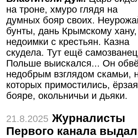
на троне, хмуро глядя на
думных бояр своих. Неурожа
бунты, дань Крымскому хану,
недоимки с крестьян. Казна
скудела. Тут ещё самозванец
Польше выискался... Он обв
недобрым взглядом скамьи, 
которых примостились, ёрзая
бояре, окольничьи и дьяки.
Журналисты
21.8.2025
Первого канала выдал