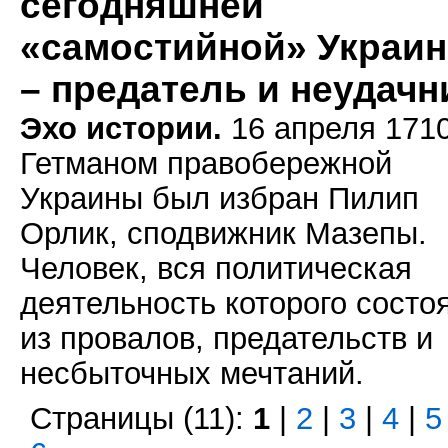
сегодняшней
«самостийной» Украи
– предатель и неудачн
Эхо истории.
16 апреля 1710 
Гетманом правобережной
Украины был избран Пилип
Орлик, сподвижник Мазепы.
Человек, вся политическая
деятельность которого состо
из провалов, предательств и
несбыточных мечтаний.
Страницы (11):
1
|
2
|
3
|
4
|
5