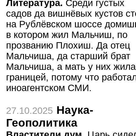
Литература.
Среди густых
садов да вишнёвых кустов с
на Рублёвском шоссе домиш
в котором жил Мальчиш, по
прозванию Плохиш. Да отец
Мальчиша, да старший брат
Мальчиша, а мать у них жила
границей, потому что работа
иноагентском СМИ.
Наука-
27.10.2025
Геополитика
Властители дум.
Царь сиде