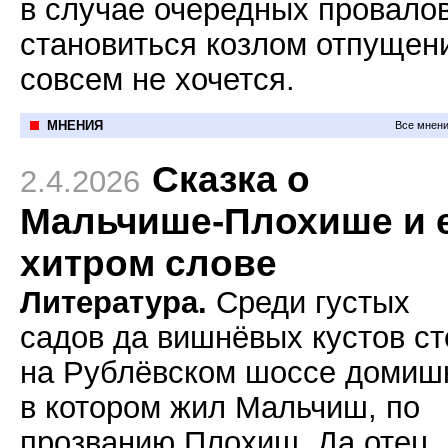
в случае очередных провало
становиться козлом отпущен
совсем не хочется.
МНЕНИЯ
Все мнени
Сказка о
2.4.2026
Мальчише-Плохише и 
хитром слове
Литература.
Среди густых
садов да вишнёвых кустов с
на Рублёвском шоссе домиш
в котором жил Мальчиш, по
прозванию Плохиш. Да отец