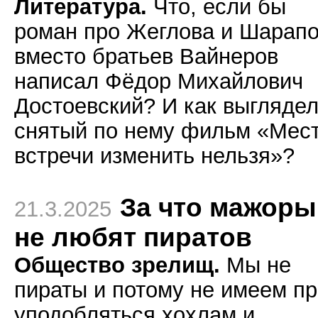
Литература.
Что, если бы
роман про Жеглова и Шарап
вместо братьев Вайнеров
написал Фёдор Михайлович
Достоевский? И как выгляде
снятый по нему фильм «Мес
встречи изменить нельзя»?
За что мажоры
21.3.2025
не любят пиратов
Общество зрелищ.
Мы не
пираты и потому не имеем п
уподобляться хохлам и