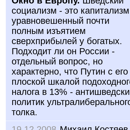
Окно в Европу.
Шведский
социализм - это капитализм
уравновешенный почти
полным изъятием
сверхприбылей у богатых.
Подходит ли он России -
отдельный вопрос, но
характерно, что Путин с его
плоской шкалой подоходног
налога в 13% - антишведск
политик ультралиберальног
толка.
19.12.2008
Михаил Костяев