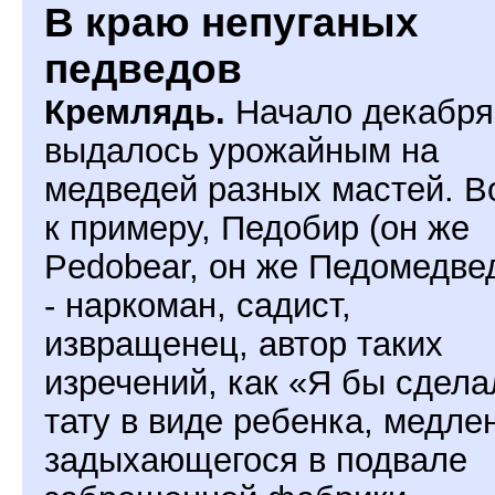
В краю непуганых
педведов
Кремлядь.
Начало декабря
выдалось урожайным на
медведей разных мастей. Во
к примеру, Педобир (он же
Pedobear, он же Педомедве
- наркоман, садист,
извращенец, автор таких
изречений, как «Я бы сдела
тату в виде ребенка, медле
задыхающегося в подвале