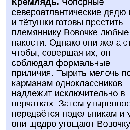
Кремлядь.
Чопорные
североатлантические дядю
и тётушки готовы простить
племяннику Вовочке любые
пакости. Однако они желают
чтобы, совершая их, он
соблюдал формальные
приличия. Тырить мелочь п
карманам одноклассников
надлежит исключительно в
перчатках. Затем утыренно
передаётся подельникам и 
они щедро угощают Вовочк