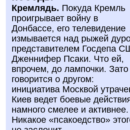
Кремлядь.
Покуда Кремль
проигрывает войну в
Донбассе, его телевидение
измывается над рыжей дуро
представителем Госдепа С
Дженнифер Псаки. Что ей,
впрочем, до лампочки. Зато
говорится о другом:
инициатива Москвой утраче
Киев ведет боевые действи
намного смелее и активнее.
Никакое «псакоедство» этог
не заслонит.