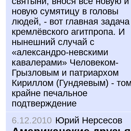
святыни, внося всё новую и
новую сумятицу в головы
людей, - вот главная задача
кремлёвского агитпропа. И
нынешний случай с
«александро-невскими
кавалерами» Человеком-
Грызловым и патриархом
Кириллом (Гундяевым) - то
крайне печальное
подтверждение
6.12.2010
Юрий Нерсесов