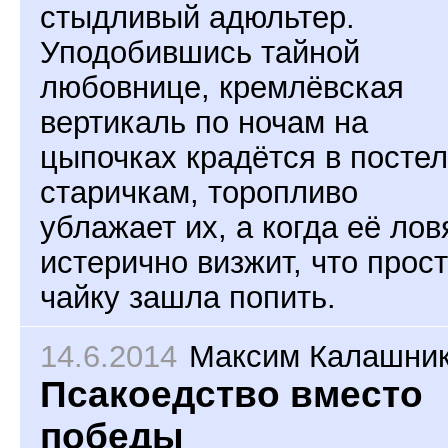
стыдливый адюльтер.
Уподобившись тайной
любовнице, кремлёвская
вертикаль по ночам на
цыпочках крадётся в постел
старичкам, торопливо
ублажает их, а когда её лов
истерично визжит, что прос
чайку зашла попить.
14.6.2014
Максим Калашни
Псакоедство вместо
победы