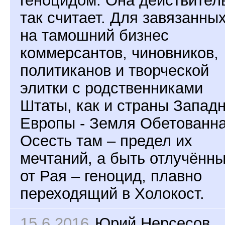
геноцидом. Она действител
так считает. Для завязанны
на тамошний бизнес
коммерсантов, чиновников,
политиканов и творческой
элитки с родственниками
Штаты, как и страны Запад
Европы - Земля Обетованна
Осесть там – предел их
мечтаний, а быть отлучённ
от Рая – геноцид, плавно
переходящий в Холокост.
15.6.2016
Юрий Нерсесов