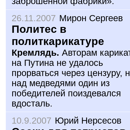
заброшенной фабрики».
26.11.2007
Мирон Сергеев
Политес в
политкарикатуре
Кремлядь.
Авторам карика
на Путина не удалось
прорваться через цензуру, 
над медведями один из
победителей поиздевался
вдосталь.
10.9.2007
Юрий Нерсесов