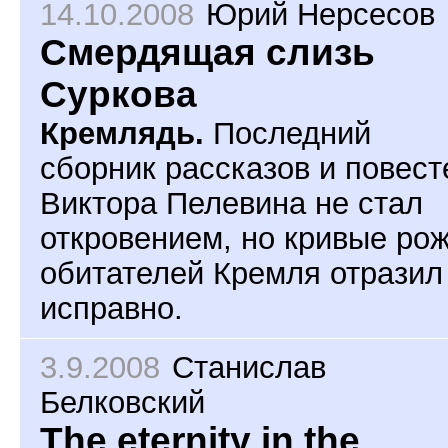
14.10.2008
Юрий Нерсесов
Смердящая слизь
Суркова
Кремлядь.
Последний
сборник рассказов и повест
Виктора Пелевина не стал
откровением, но кривые ро
обитателей Кремля отразил
исправно.
3.9.2008
Станислав
Белковский
The eternity in the