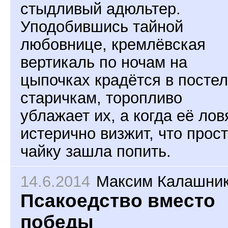
стыдливый адюльтер.
Уподобившись тайной
любовнице, кремлёвская
вертикаль по ночам на
цыпочках крадётся в постел
старичкам, торопливо
ублажает их, а когда её лов
истерично визжит, что прос
чайку зашла попить.
14.6.2014
Максим Калашни
Псакоедство вместо
победы