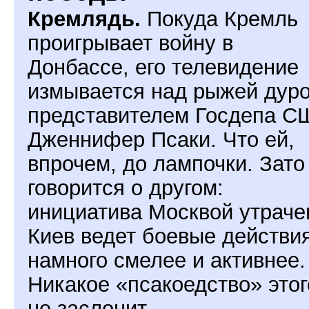
Кремлядь.
Покуда Кремль
проигрывает войну в
Донбассе, его телевидение
измывается над рыжей дуро
представителем Госдепа С
Дженнифер Псаки. Что ей,
впрочем, до лампочки. Зато
говорится о другом:
инициатива Москвой утраче
Киев ведет боевые действи
намного смелее и активнее.
Никакое «псакоедство» этог
не заслонит.