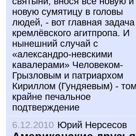
святыни, внося всё новую и
новую сумятицу в головы
людей, - вот главная задача
кремлёвского агитпропа. И
нынешний случай с
«александро-невскими
кавалерами» Человеком-
Грызловым и патриархом
Кириллом (Гундяевым) - то
крайне печальное
подтверждение
6.12.2010
Юрий Нерсесов