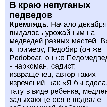
В краю непуганых
педведов
Кремлядь.
Начало декабря
выдалось урожайным на
медведей разных мастей. Во
к примеру, Педобир (он же
Pedobear, он же Педомедве
- наркоман, садист,
извращенец, автор таких
изречений, как «Я бы сдела
тату в виде ребенка, медле
задыхающегося в подвале