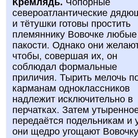
Кремлядь.
Чопорные
североатлантические дядю
и тётушки готовы простить
племяннику Вовочке любые
пакости. Однако они желают
чтобы, совершая их, он
соблюдал формальные
приличия. Тырить мелочь п
карманам одноклассников
надлежит исключительно в
перчатках. Затем утыренно
передаётся подельникам и 
они щедро угощают Вовочк