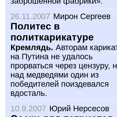
заброшенной фабрики».
26.11.2007
Мирон Сергеев
Политес в
политкарикатуре
Кремлядь.
Авторам карика
на Путина не удалось
прорваться через цензуру, 
над медведями один из
победителей поиздевался
вдосталь.
10.9.2007
Юрий Нерсесов