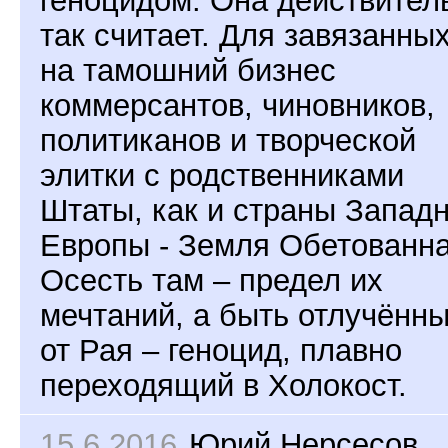
геноцидом. Она действител
так считает. Для завязанны
на тамошний бизнес
коммерсантов, чиновников,
политиканов и творческой
элитки с родственниками
Штаты, как и страны Запад
Европы - Земля Обетованна
Осесть там – предел их
мечтаний, а быть отлучённ
от Рая – геноцид, плавно
переходящий в Холокост.
15.6.2016
Юрий Нерсесов