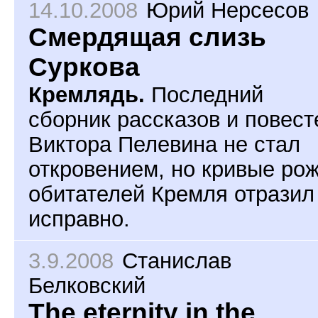
14.10.2008
Юрий Нерсесов
Смердящая слизь
Суркова
Кремлядь.
Последний
сборник рассказов и повест
Виктора Пелевина не стал
откровением, но кривые ро
обитателей Кремля отразил
исправно.
3.9.2008
Станислав
Белковский
The eternity in the