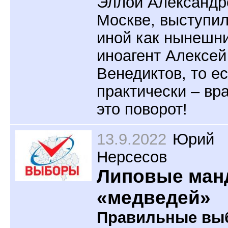
Эллой Александр
Москве, выступил
иной как нынешн
иноагент Алексей
Венедиктов, то ес
практически – вра
это поворот!
13.9.2022
Юрий
Нерсесов
Липовые ман
«медведей»
Правильные вы