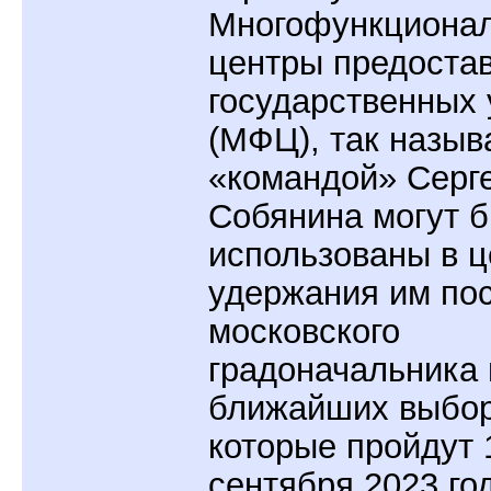
Многофункциона
центры предоста
государственных 
(МФЦ), так назы
«командой» Серг
Собянина могут 
использованы в ц
удержания им по
московского
градоначальника 
ближайших выбор
которые пройдут 
сентября 2023 го