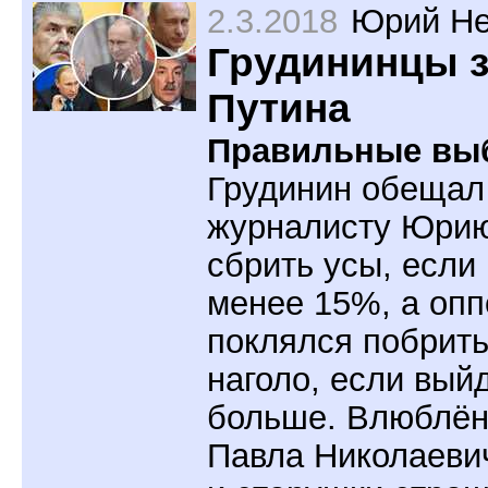
2.3.2018
Юрий Не
Грудининцы 
Путина
Правильные вы
Грудинин обещал
журналисту Юри
сбрить усы, если
менее 15%, а опп
поклялся побрит
наголо, если вый
больше. Влюблён
Павла Николаеви