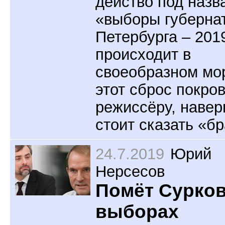
действо под назв
«выборы губерна
Петербурга – 201
происходит в
своеобразном мор
этот сброс покро
режиссёру, навер
стоит сказать «бр
24.7.2019
Юрий
Нерсесов
Помёт Сурков
выборах