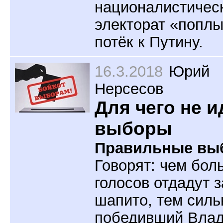
националистичес
электорат «поплы
потёк к Путину.
16.3.2018
Юрий
Нерсесов
Для чего не и
выборы
Правильные вы
Говорят: чем бол
голосов отдадут з
шапито, тем силь
победивший Вла