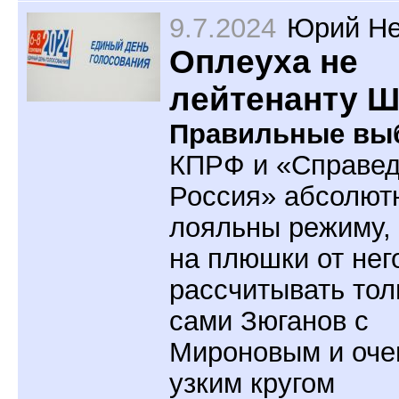
9.7.2024
Юрий Не
Оплеуха не
лейтенанту 
Правильные вы
КПРФ и «Справе
Россия» абсолют
лояльны режиму,
на плюшки от нег
рассчитывать тол
сами Зюганов с
Мироновым и оче
узким кругом