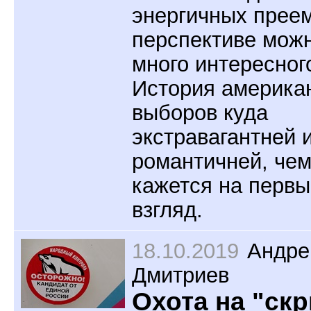
энергичных преем
перспективе мож
много интересног
История америка
выборов куда
экстравагантней 
романтичней, че
кажется на первы
взгляд.
18.10.2019
Андре
Дмитриев
Охота на "ск