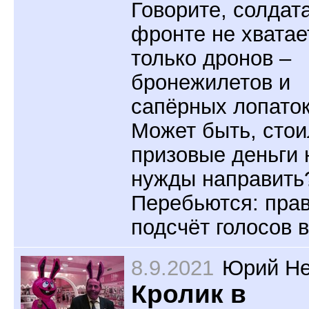
Говорите, солдат
фронте не хватае
только дронов –
бронежилетов и
сапёрных лопато
Может быть, стои
призовые деньги 
нужды направить
Перебьются: пра
подсчёт голосов 
8.9.2021
Юрий Не
Кролик в