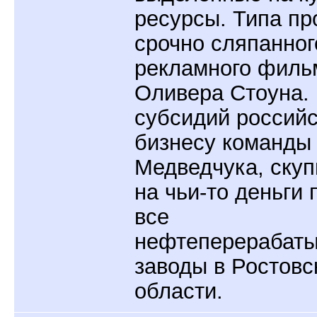
ресурсы. Типа п
срочно сляпанног
рекламного филь
Оливера Стоуна.
субсидий россий
бизнесу команды
Медведчука, ску
на чьи-то деньги 
все
нефтеперерабат
заводы в Ростовс
области.