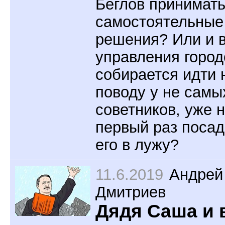
Беглов принимат
самостоятельные
решения? Или и в
управления горо
собирается идти 
поводу у не самы
советников, уже н
первый раз поса
его в лужу?
11.6.2019
Андрей
Дмитриев
Дядя Саша и 