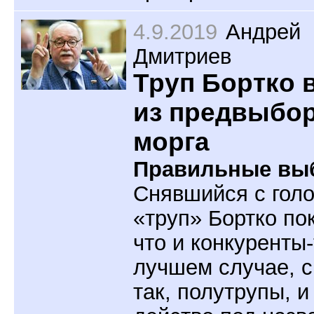
4.9.2019
Андрей
Дмитриев
Труп Бортко
из предвыбо
морга
Правильные вы
Снявшийся с гол
«труп» Бортко по
что и конкуренты-
лучшем случае, 
так, полутрупы, и