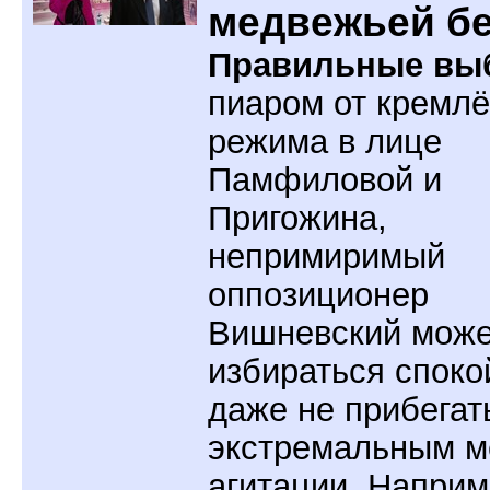
медвежьей б
Правильные вы
пиаром от кремлё
режима в лице
Памфиловой и
Пригожина,
непримиримый
оппозиционер
Вишневский може
избираться споко
даже не прибегат
экстремальным м
агитации. Наприм