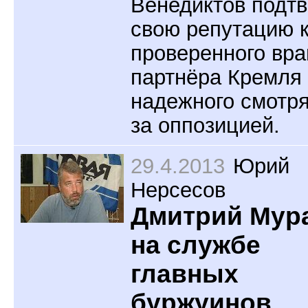
Венедиктов подт
свою репутацию 
проверенного вра
партнёра Кремля
надежного смотр
за оппозицией.
29.4.2013
Юрий
Нерсесов
Дмитрий Мур
на службе
главных
буржуинов