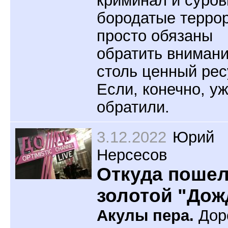
криминал и суро
бородатые терро
просто обязаны
обратить внимани
столь ценный рес
Если, конечно, у
обратили.
3.12.2022
Юрий
Нерсесов
Откуда поше
золотой "Дож
Акулы пера.
Дор