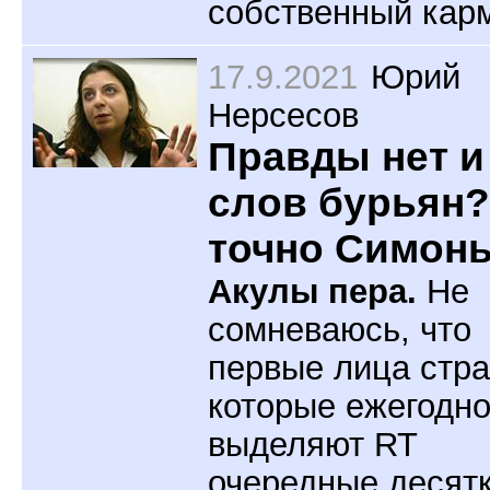
собственный кар
17.9.2021
Юрий
Нерсесов
Правды нет и
слов бурьян?
точно Симонь
Акулы пера.
Не
сомневаюсь, что
первые лица стра
которые ежегодн
выделяют RT
очередные десят