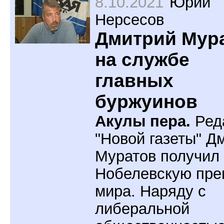
8.10.2021
Юрий
Нерсесов
Дмитрий Мур
на службе
главных
буржуинов
Акулы пера.
Ред
"Новой газеты" Д
Муратов получил
Нобелевскую пр
мира. Наряду с
либеральной