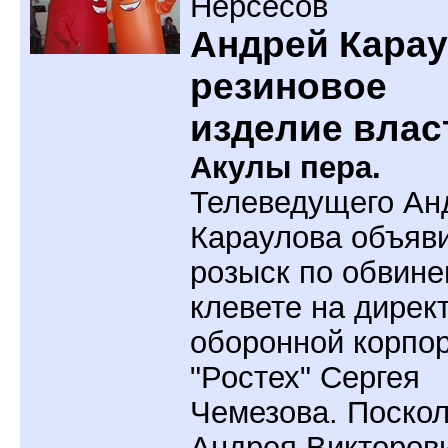
Нерсесов
Андрей Карау
резиновое
изделие влас
Акулы пера.
Телеведущего Ан
Караулова объяв
розыск по обвине
клевете на дирек
оборонной корпо
"Ростех" Сергея
Чемезова. Поскол
Андрея Викторов