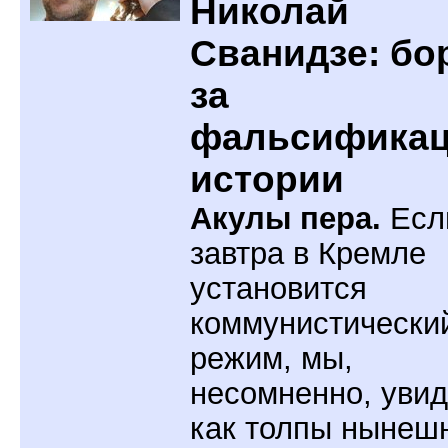
Николай
Сванидзе: бо
за
фальсифика
истории
Акулы пера.
Есл
завтра в Кремле
установится
коммунистически
режим, мы,
несомненно, увид
как толпы нынеш