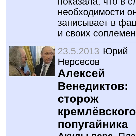
показала, что в с
необходимости о
записывает в фа
и своих соплемен
23.5.2013
Юрий
Нерсесов
Алексей
Венедиктов:
сторож
кремлёвского
попугайника
Акулы пера.
Пла