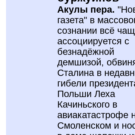
Акулы пера.
"Но
газета" в массов
сознании всё ча
ассоциируется с
безнадёжной
демшизой, обви
Сталина в недав
гибели президент
Польши Леха
Качиньского в
авиакатастрофе 
Смоленском и но