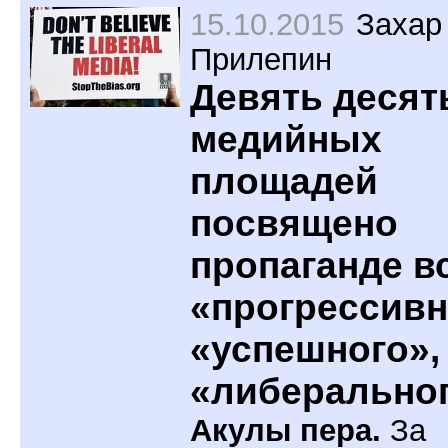
15.10.2015
Захар
Прилепин
Девять десят
медийных
площадей
посвящено
пропаганде в
«прогрессивн
«успешного»,
«либерально
Акулы пера.
За