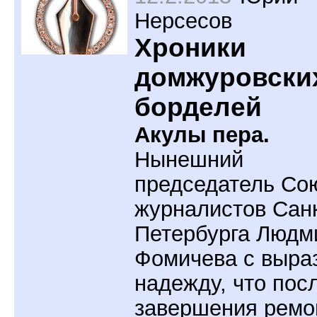
Нерсесов
Хроники
домжуровски
борделей
Акулы пера.
Нынешний
председатель Со
журналистов Санк
Петербурга Людм
Фомичева с выра
надежду, что пос
завершения ремо