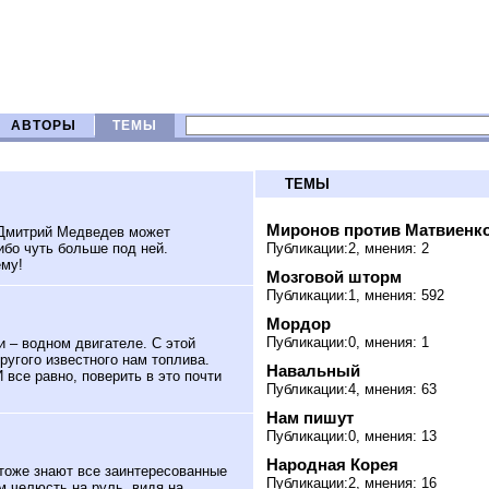
АВТОРЫ
ТЕМЫ
ТЕМЫ
Миронов против Матвиенк
 Дмитрий Медведев может
ибо чуть больше под ней.
Публикации:2, мнения: 2
ему!
Мозговой шторм
Публикации:1, мнения: 592
Мордор
Публикации:0, мнения: 1
 – водном двигателе. С этой
угого известного нам топлива.
Навальный
 все равно, поверить в это почти
Публикации:4, мнения: 63
Нам пишут
Публикации:0, мнения: 13
Народная Корея
 тоже знают все заинтересованные
Публикации:2, мнения: 16
м челюсть на руль, видя на