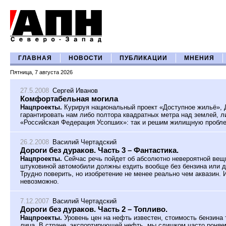
ГЛАВНАЯ
НОВОСТИ
ПУБЛИКАЦИИ
МНЕНИЯ
Пятница, 7 августа 2026
27.5.2008
Сергей Иванов
Комфортабельная могила
Нацпроекты.
Курируя национальный проект «Доступное жильё»,
гарантировать нам либо полтора квадратных метра над землей, л
«Российская Федерация Усопших»: так и решим жилищную пробл
26.2.2008
Василий Чертадский
Дороги без дураков. Часть 3 – Фантастика.
Нацпроекты.
Сейчас речь пойдет об абсолютно невероятной вещи
штуковиной автомобили должны ездить вообще без бензина или др
Трудно поверить, но изобретение не менее реально чем аквазин. И
невозможно.
7.12.2007
Василий Чертадский
Дороги без дураков. Часть 2 – Топливо.
Нацпроекты.
Уровень цен на нефть известен, стоимость бензина
лица. В стране, экспортирующей нефть, мы слишком часто роняе