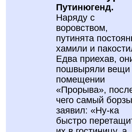
Путинюгенд.
Наряду с
воровством,
путинята постоян
хамили и пакости
Едва приехав, он
пошвыряли вещи
помещении
«Прорыва», посл
чего самый борз
заявил: «Ну-ка
быстро перетащи
их в гостиницу, а