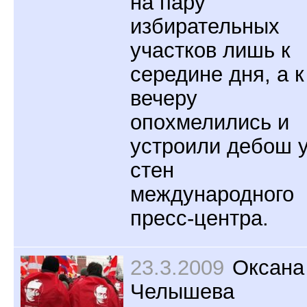
на пару
избирательных
участков лишь к
середине дня, а к
вечеру
опохмелились и
устроили дебош 
стен
международного
пресс-центра.
23.3.2009
Оксана
Челышева