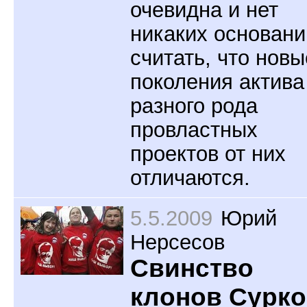
очевидна и нет
никаких основани
считать, что новы
поколения актива
разного рода
провластных
проектов от них
отличаются.
5.5.2009
Юрий
Нерсесов
Свинство
клонов Сурко