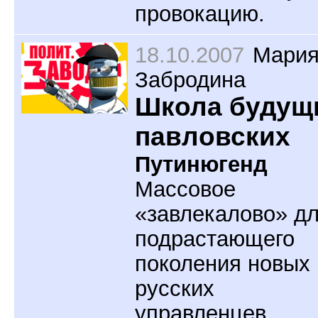
провокацию.
18.10.2007
Мари
Забродина
Школа будущ
павловских
Путинюгенд
Массовое
«завлекалово» д
подрастающего
поколения новых
русских
управленцев