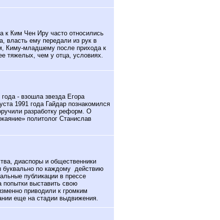
 к Ким Чен Иру часто относились
а, власть ему передали из рук в
ем, Киму-младшему после прихода к
е тяжелых, чем у отца, условиях.
 года - взошла звезда Егора
густа 1991 года Гайдар познакомился
оручили разработку реформ. О
окаяние» политолог Станислав
тва, диаспоры и общественники
ы буквально по каждому
действию
ральные публикации в прессе
а попытки выставить свою
изменно приводили к громким
ании еще на стадии выдвижения.