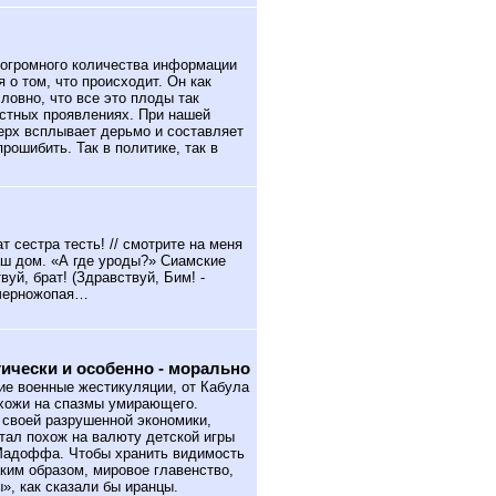
 огромного количества информации
 о том, что происходит. Он как
ловно, что все это плоды так
остных проявлениях. При нашей
верх всплывает дерьмо и составляет
рошибить. Так в политике, так в
т сестра тесть! // смотрите на меня
аш дом. «А где уроды?» Сиамские
вуй, брат! (Здравствуй, Бим! -
 черножопая…
тически и особенно - морально
е военные жестикуляции, от Кабула
охожи на спазмы умирающего.
а своей разрушенной экономики,
стал похож на валюту детской игры
Мадоффа. Чтобы хранить видимость
аким образом, мировое главенство,
», как сказали бы иранцы.