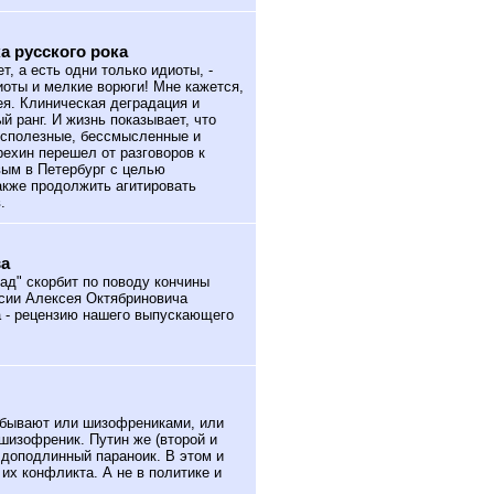
а русского рока
т, а есть одни только идиоты, -
диоты и мелкие ворюги! Мне кажется,
ея. Клиническая деградация и
й ранг. И жизнь показывает, что
есполезные, бессмысленные и
рехин перешел от разговоров к
вым в Петербург с целью
акже продолжить агитировать
.
ва
д" скорбит по поводу кончины
сии Алексея Октябриновича
а - рецензию нашего выпускающего
бывают или шизофрениками, или
шизофреник. Путин же (второй и
доподлинный параноик. В этом и
их конфликта. А не в политике и