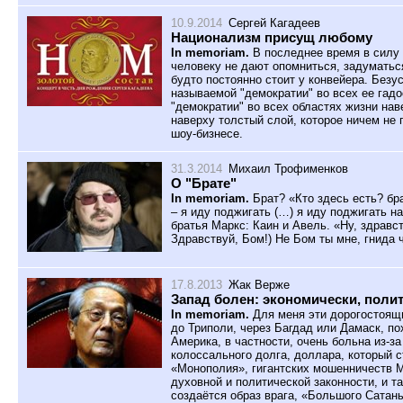
10.9.2014
Сергей Кагадеев
Национализм присущ любому
In memoriam.
В последнее время в силу
человеку не дают опомниться, задуматься
будто постоянно стоит у конвейера. Безус
называемой "демократии" во всех ее гад
"демократии" во всех областях жизни на
наверху толстый слой, которое ничем не п
шоу-бизнесе.
31.3.2014
Михаил Трофименков
О "Брате"
In memoriam.
Брат? «Кто здесь есть? бра
– я иду поджигать (…) я иду поджигать н
братья Маркс: Каин и Авель. «Ну, здравст
Здравствуй, Бом!) Не Бом ты мне, гнида
17.8.2013
Жак Верже
Запад болен: экономически, поли
In memoriam.
Для меня эти дорогостоящи
до Триполи, через Багдад или Дамаск, п
Америка, в частности, очень больна из-з
колоссального долга, доллара, который 
«Монополия», гигантских мошенничеств 
духовной и политической законности, и т
создаётся образ врага, «Большого Сатаны