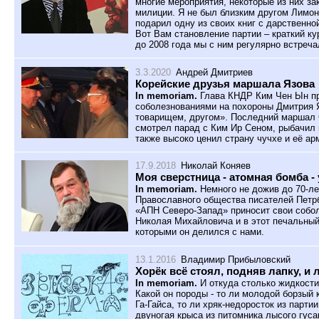
многие мероприятия, некоторые из них за
милиции. Я не был близким другом Лимоно
подарил одну из своих книг с дарственн
Вот Вам становление партии – краткий ку
до 2008 года мы с ним регулярно встреч
3.3.2020
Андрей Дмитриев
Корейские друзья маршала Язова
In memoriam.
Глава КНДР Ким Чен Ын пр
соболезнованиями на похороны Дмитрия Я
товарищем, другом». Последний маршал 
смотрел парад с Ким Ир Сеном, рыбачил 
также высоко ценил страну чучхе и её ар
17.9.2018
Николай Коняев
Моя сверстница - атомная бомба 
In memoriam.
Немного не дожив до 70-ле
Православного общества писателей Петр
«АПН Северо-Запад» приносит свои собо
Николая Михайловича и в этот печальный
которыми он делился с нами.
13.1.2016
Владимир Прибыловский
Хорёк всё стоял, подняв лапку, и
In memoriam.
И откуда столько жидкости
Какой он породы - то ли молодой борзый 
Га-Гайса, то ли хряк-недоросток из парти
двуногая крыса из питомника лысого гуса