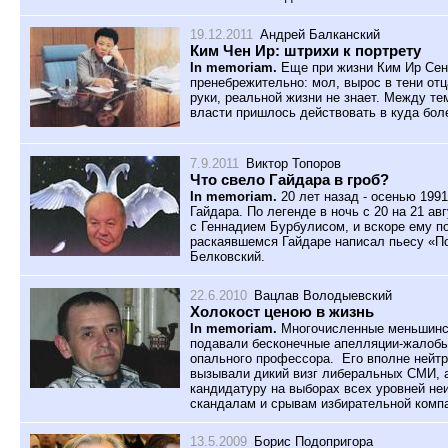
19.12.2011
Андрей Балканский
Ким Чен Ир: штрихи к портрету
In memoriam.
Еще при жизни Ким Ир Сена
пренебрежительно: мол, вырос в тени отц
руки, реальной жизни не знает. Между т
власти пришлось действовать в куда боле
7.9.2011
Виктор Топоров
Что свело Гайдара в гроб?
In memoriam.
20 лет назад - осенью 1991
Гайдара. По легенде в ночь с 20 на 21 ав
с Геннадием Бурбулисом, и вскоре ему п
раскаявшемся Гайдаре написал пьесу «П
Белковский.
22.6.2010
Вацлав Володыевский
Холокост ценою в жизнь
In memoriam.
Многочисленные меньшинс
подавали бесконечные апелляции-жалоб
опального профессора.
Его вполне нейт
вызывали дикий визг либеральных СМИ, 
кандидатуру на выборах всех уровней не
скандалам и срывам избирательной комп
13.5.2009
Борис Подопригора