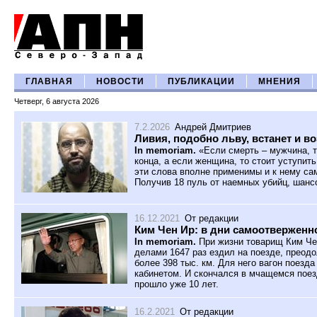
ГЛАВНАЯ
НОВОСТИ
ПУБЛИКАЦИИ
МНЕНИЯ
Четверг, 6 августа 2026
7.2.2026
Андрей Дмитриев
Ливия, подобно льву, встанет и в
In memoriam.
«Если смерть – мужчина, т
конца, а если женщина, то стоит уступит
эти слова вполне применимы и к нему са
Получив 18 пуль от наемных убийц, шансо
16.12.2021
От редакции
Ким Чен Ир: в дни самоотверженн
In memoriam.
При жизни товарищ Ким Че
делами 1647 раз ездил на поезде, преод
более 398 тыс. км. Для него вагон поез
кабинетом. И скончался в мчащемся поезд
прошло уже 10 лет.
16.2.2021
От редакции