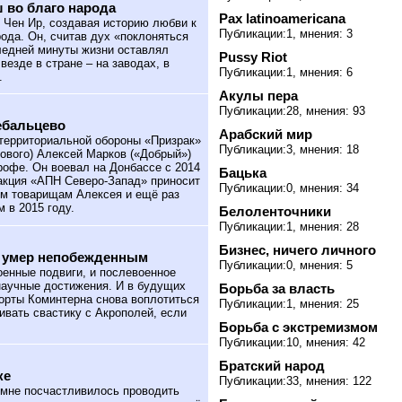
 во благо народа
Pax latinoamericana
 Чен Ир, создавая историю любви к
Публикации:1, мнения: 3
рода. Он, считав дух «поклоняться
следней минуты жизни оставлял
Pussy Riot
езде в стране – на заводах, в
Публикации:1, мнения: 6
.
Акулы пера
Публикации:28, мнения: 93
ебальцево
Арабский мир
территориальной обороны «Призрак»
Публикации:3, мнения: 18
ового) Алексей Марков («Добрый»)
рофе. Он воевал на Донбассе с 2014
Бацька
акция «АПН Северо-Запад» приносит
Публикации:0, мнения: 34
ым товарищам Алексея и ещё раз
 в 2015 году.
Белоленточники
Публикации:1, мнения: 28
Бизнес, ничего личного
н умер непобежденным
Публикации:0, мнения: 5
оенные подвиги, и послевоенное
 научные достижения. И в будущих
Борьба за власть
горты Коминтерна снова воплотиться
Публикации:1, мнения: 25
бивать свастику с Акрополей, если
Борьба с экстремизмом
Публикации:10, мнения: 42
Братский народ
ке
Публикации:33, мнения: 122
 мне посчастливилось проводить