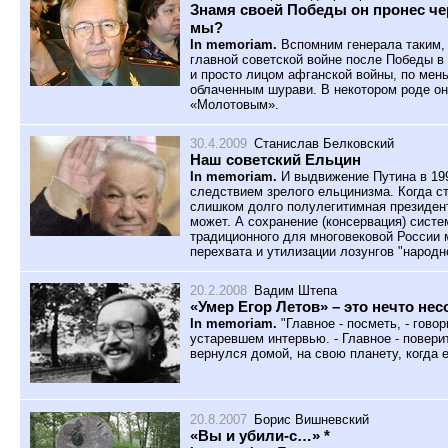
Знамя своей Победы он пронес че
мы?
In memoriam.
Вспомним генерала таким, 
главной советской войне после Победы 
и просто лицом афганской войны, по мен
облаченным шурави. В некотором роде он
«Молотовым».
30.4.2009
Станислав Белковский
Наш советский Ельцин
In memoriam.
И выдвижение Путина в 19
следствием зрелого ельцинизма. Когда ст
слишком долго полулегитимная президен
может. А сохранение (консервация) систе
традиционного для многовековой России м
перехвата и утилизации лозунгов "народн
20.2.2008
Вадим Штепа
«Умер Егор Летов» – это нечто не
In memoriam.
"Главное - посметь, - гово
устаревшем интервью
. - Главное - повер
вернулся домой, на свою планету, когда 
20.8.2007
Борис Вишневский
«Вы и убили-с…» *