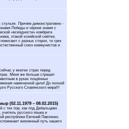
 стульях. Причём демонстративно -
 знамя Победы и чёрное знамя с
ческой «всеядности» комбрига
изма, этакой хозяйской смётки,
помогают с разных сторон, то грех
оестественный союз коммунистов и
сейчас у многих страх перед
страх. Меня же больше страшит
животным в руках лощённых
тижения намеченной цели! До полной
дого Русского Славянского мира!!!
р (02.11.1979 – 08.02.2015)
ей с тех пор, как под Дебальцево
 учитель русского языка и
ой республики Евгений Павленко.
вспоминает жизненный путь нашего