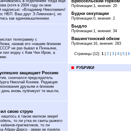
Брюссельский горком
канчивались в отделениях тогда ещё
ва (хотя в 2004 году он мне
Публикации:1, мнения: 20
ой надписью: «Владимир Николаевич!
Будни оккупации
рс НБП. Ваш друг Э.Лимонов»), но
ались как единомышленники.
Публикации:0, мнения: 2
Быдло
Публикации:1, мнения: 34
Вашингтонский обком
ислал телеграмму с
Публикации:16, мнения: 283
зова, назвав его «нашим близким
СССР не раз бывал в Пхеньяне,
и пил водку с Ким Чен Иром, а
Страницы (12):
1
|
2
|
3
|
4
|
5
|
6
мию.
РУБРИКИ
- успешно защищает Россию
тия, скончался председатель
бурга Николай Коняев. Редакция
лезнования друзьям и близким
 день вновь публикует те мысли,
 лил свою струю
 нашлось в таком мелком звере!
кобель, то ли утка из свиты рыжего
и кабанов-прагматиков, то ли
ка Абрау-Дерсо - звери не поняли.