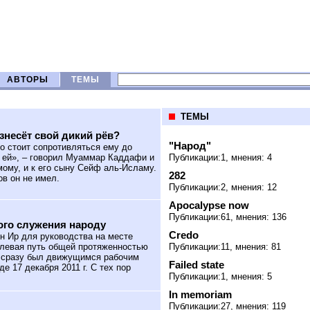
АВТОРЫ
ТЕМЫ
ТЕМЫ
ознесёт свой дикий рёв?
"Народ"
о стоит сопротивляться ему до
ь ей», – говорил Муаммар Каддафи и
Публикации:1, мнения: 4
мому, и к его сыну Сейф аль-Исламу.
282
в он не имел.
Публикации:2, мнения: 12
Apocalypse now
Публикации:61, мнения: 136
ого служения народу
Credo
н Ир для руководства на месте
олевая путь общей протяженностью
Публикации:11, мнения: 81
да сразу был движущимся рабочим
Failed state
е 17 декабря 2011 г. С тех пор
Публикации:1, мнения: 5
In memoriam
Публикации:27, мнения: 119