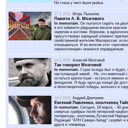
Но глаза у него были рыбьи.
27.5.2015
Игорь Пыхалов
Памяти А. Б. Мозгового
In memoriam.
Он пытался сидеть на двух
в его кабинете рядышком висели красное
черепом и костями. Впрочем, в идеологи
присутствовал изрядный элемент прагмат
свойственной жителям Малороссии: если 
отказываться. И во многом этот «против
черносотенцев» оказался оправданным.
24.5.2015
Алексей Мозговой
Так говорил Мозговой
In memoriam.
Страх всегда был и будет, 
наступающей зимой... Но, это животный 
остаться крепостным - остаться именно 
феодалов. Я буду идти до конца! До дос
и безоговорочной победы, вольного и гор
19.3.2015
Андрей Дмитриев
Евгений Павленко, ополченец Таймы
In memoriam.
Сегодня, 19 марта, - 40 дн
смертью храбрых погиб питерский нацбол,
литературы, ополченец Луганской Народн
Редакция "АПН Северо-Запад" скорбит и 
друга и товарища.