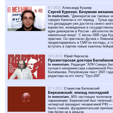
9.7.2013
Александр Кушнир
Сергей Курехин. Безумная механик
In memoriam.
"Демократов как таковых не
говорил Капитан в тот период. - Тупые и
что деградация уже достигла своего апог
воровство, возведенные в государственны
идеи демократии в России - абсолютно б
нереальные вещи". С весны 1995 года Ку
практике. Он пригласил Дугина с Лимоно
продекларировать в СМИ их взгляды, а т
вступать в партию новые эшелоны бойцов
19.5.2013
Юрий Нерсесов
Прозекторская доктора Балабано
In memoriam.
Редакция "АПН Северо-Запа
лучшего кинорежиссера современной Рос
Балабанова. Републикуем текст 2007 год
редактора на его ленту "Груз-200".
27.3.2013
Станислав Белковский
Березовский: эпизод последний
In memoriam.
90% настоящих политиков 
параноиками. Березовский был типичный 
четвертый президент независимой РФ) — 
была главная, фундаментальная причина 
тем более не в деньгах.