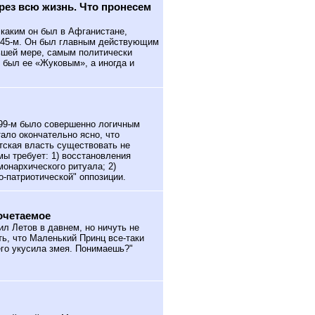
рез всю жизнь. Что пронесем
каким он был в Афганистане,
в 45-м. Он был главным действующим
ьшей мере, самым политически
 был ее «Жуковым», а иногда и
99-м было совершенно логичным
ало окончательно ясно, что
тская власть существовать не
мы требует: 1) восстановления
онархического ритуала; 2)
о-патриотической" оппозиции.
сочетаемое
рил Летов в
давнем, но ничуть не
ить, что Маленький Принц все-таки
его укусила змея. Понимаешь?"