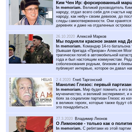
Ким Чен Ир: форсированный марш
In memoriam.
Великий руководитель Ким
народу, отдал всего себя для счастья на
народу, как небу» своим девизом, до по
следы самоотверженности. Они хранятся в
деревнях и даже на отдаленных островах
26.10.2020
Алексей Марков
Мы подняли красное знамя над Д
In memoriam.
Командир 14-го батальона 
(бывшая бригада «Призрак» Алексея Мозг
трагически погиб в автомобильной катаст
года и был настоящим коммунистам. Ред
соболезнования родным, близким и боев
публикует интервью, которое он давал нам
2.4.2020
Глеб Таргонский
Манолис Глезос: первый партиза
In memoriam.
Мир будет помнить и его в
мученичество, и великий эксперимент, и
боях за социализм партизан Глезос из ко
в великих героях, которые также будут с
это понадобиться.
27.3.2020
Владимир Леонов
О Лимонове - только как о полити
In memoriam.
С ребятами из этой партии