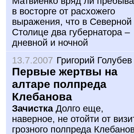
Матвиенко вряд ли пребыв
в восторге от расхожего
выражения, что в Северной
Столице два губернатора –
дневной и ночной
13.7.2007
Григорий Голубев
Первые жертвы на
алтаре полпреда
Клебанова
Зачистка
Долго еще,
наверное, не отойти от визи
грозного полпреда Клебано