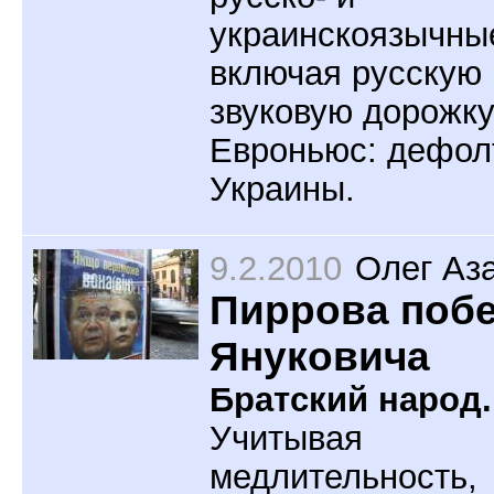
украинскоязычны
включая русскую
звуковую дорожк
Евроньюс: дефол
Украины.
9.2.2010
Олег Аз
Пиррова поб
Януковича
Братский народ.
Учитывая
медлительность,