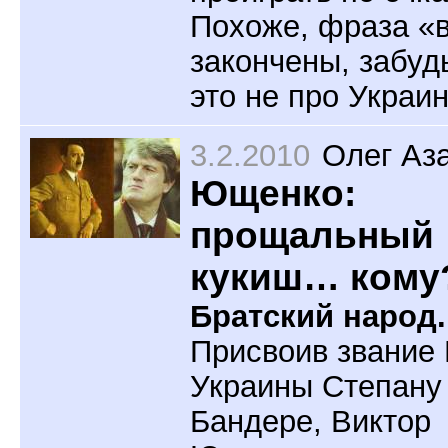
Похоже, фраза «
закончены, забуд
это не про Украин
3.2.2010
Олег Аз
Ющенко:
прощальный
кукиш… кому
Братский народ.
Присвоив звание 
Украины Степану
Бандере, Виктор