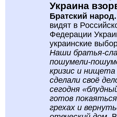
Украина взор
Братский народ.
видят в Российск
Федерации Украи
украинские выбо
Наши братья-сл
пошумели-пошум
кризис и нищета
сделали своё дел
сегодня «блудны
готов покаяться
грехах и вернуть
отеческий дом.
В