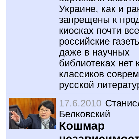
Украине, как и р
запрещены к про
киосках почти вс
российские газеты
даже в научных
библиотеках нет 
классиков совре
русской литерату
17.6.2010
Станис
Белковский
Кошмар
независимос