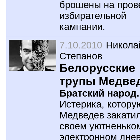
брошены на пров
избирательной
кампании.
7.10.2010
Никола
Степанов
Белорусские
трупы Медве
Братский народ.
Истерика, котору
Медведев закатил
своем уютненько
электронном дне