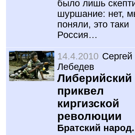
было лишь скепт
шуршание: нет, м
поняли, это таки
Россия…
14.4.2010
Сергей
Лебедев
Либерийский
приквел
киргизской
революции
Братский народ.