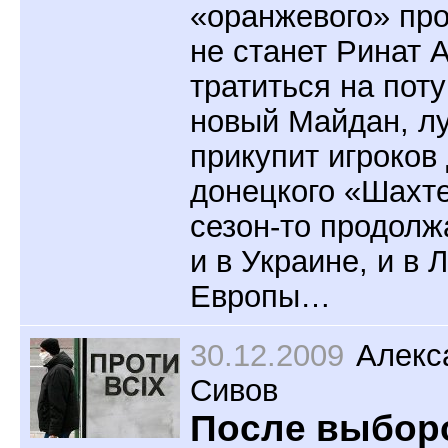
«оранжевого» про
не станет Ринат 
тратиться на поту
новый Майдан, л
прикупит игроков
донецкого «Шахт
сезон-то продолж
и в Украине, и в 
Европы…
30.12.2009
Алекс
Сивов
После выбор