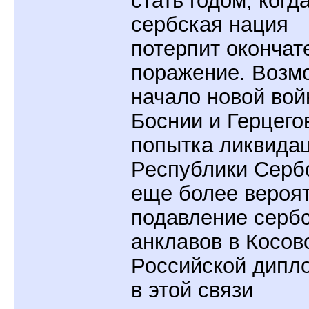
стать годом, когд
сербская нация
потерпит окончат
поражение. Возм
начало новой вой
Боснии и Герцего
попытка ликвида
Республики Серб
еще более вероя
подавление серб
анклавов в Косов
Российской дипл
в этой связи