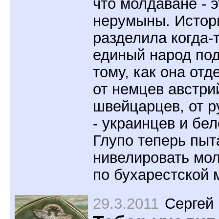
что молдаване - э
нерумыны. Истор
разделила когда-
единый народ по
тому, как она отд
от немцев австри
швейцарцев, от р
- украинцев и бел
Глупо теперь пыт
нивелировать мо
по бухарестской 
29.3.2011
Сергей