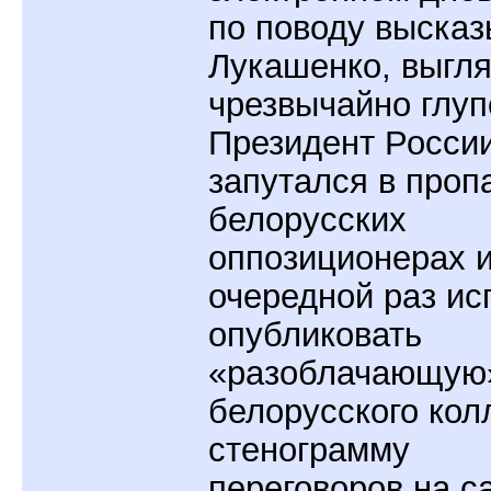
по поводу выска
Лукашенко, выгл
чрезвычайно глуп
Президент Росси
запутался в про
белорусских
оппозиционерах и
очередной раз ис
опубликовать
«разоблачающую»
белорусского кол
стенограмму
переговоров на с