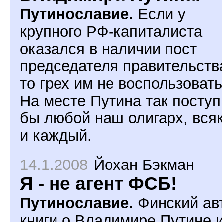
Путинославие.
Если у
крупного РФ-капиталиста
оказался в наличии пост
председателя правительств
то грех им не воспользовать
На месте Путина так посту
бы любой наш олигарх, вся
и каждый.
14.1.2008
Йохан Бэкман
Я - не агент ФСБ!
Путинославие.
Финский ав
книги о Владимире Путине 