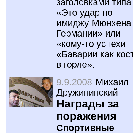
заголовками типа
«Это удар по
имиджу Мюнхена
Германии» или
«кому-то успехи
«Баварии как кос
в горле».
9.9.2008
Михаил
Дружининский
Награды за
поражения
Спортивные