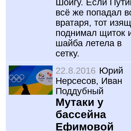
Шойгу. Если Пути
всё же попадал в
вратаря, тот изя
поднимал щиток 
шайба летела в
сетку.
22.8.2016
Юрий
Нерсесов
,
Иван
Поддубный
Мутаки у
бассейна
Ефимовой