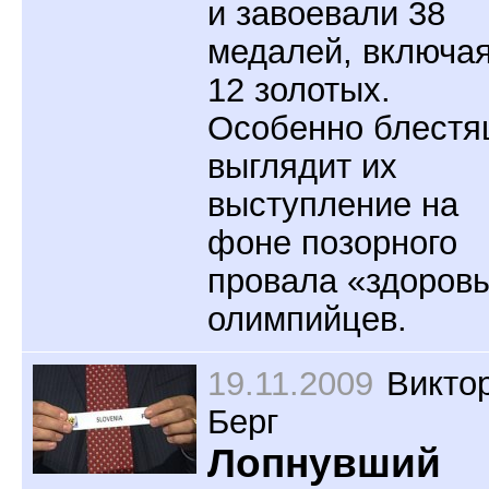
и завоевали 38
медалей, включа
12 золотых.
Особенно блест
выглядит их
выступление на
фоне позорного
провала «здоров
олимпийцев.
19.11.2009
Викто
Берг
Лопнувший