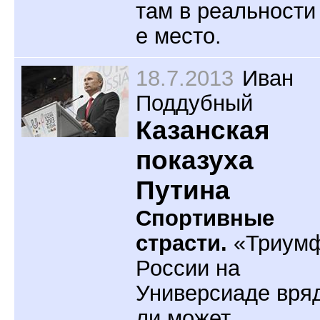
там в реальности 
е место.
18.7.2013
Иван
Поддубный
Казанская
показуха
Путина
Спортивные
страсти.
«Триум
России на
Универсиаде вря
ли может