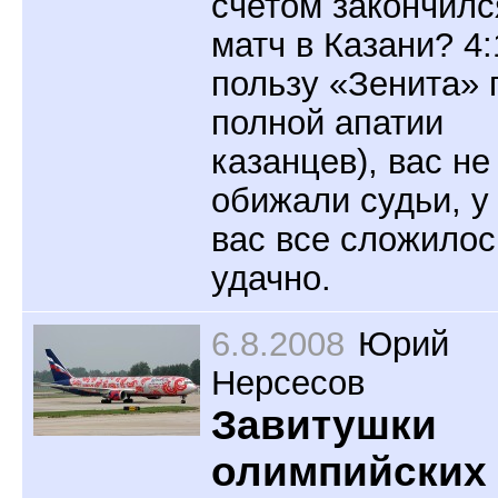
счетом закончилс
матч в Казани? 4:
пользу «Зенита» 
полной апатии
казанцев), вас не
обижали судьи, у
вас все сложилос
удачно.
6.8.2008
Юрий
Нерсесов
Завитушки
олимпийских