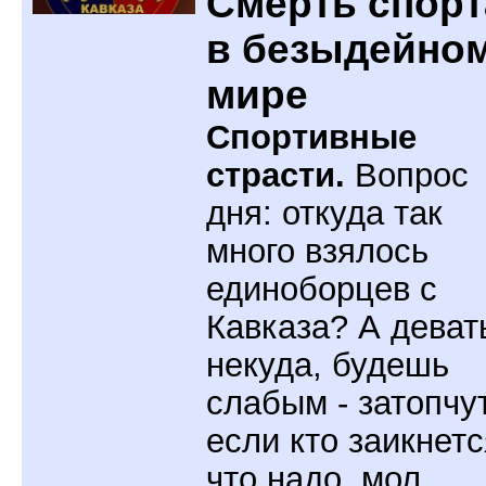
Смерть спорт
в безыдейно
мире
Спортивные
страсти.
Вопрос
дня: откуда так
много взялось
единоборцев с
Кавказа? А деват
некуда, будешь
слабым - затопчут
если кто заикнетс
что надо, мол,