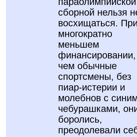
параолимпийской
сборной нельзя н
восхищаться. Пр
многократно
меньшем
финансировании,
чем обычные
спортсмены, без
пиар-истерии и
молебнов с сини
чебурашками, он
боролись,
преодолевали се