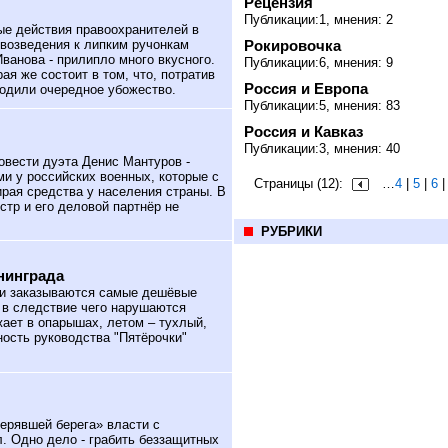
Рецензия
Публикации:1, мнения: 2
е действия правоохранителей в
о возведения к липким ручонкам
Рокировочка
ванова - прилипло много вкусного.
Публикации:6, мнения: 9
ая же состоит в том, что, потратив
Россия и Европа
родили очередное убожество.
Публикации:5, мнения: 83
Россия и Кавказ
Публикации:3, мнения: 40
овести дуэта Денис Мантуров -
и у российских военных, которые с
Страницы (12):
…
4
|
5
|
6
рая средства у населения страны. В
стр и его деловой партнёр не
РУБРИКИ
нинграда
и заказываются самые дешёвые
 в следствие чего нарушаются
жает в опарышах, летом – тухлый,
ость руководства "Пятёрочки"
ерявшей берега» власти с
. Одно дело - грабить беззащитных