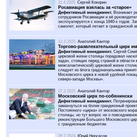
11.4.2025
Сергей Кокорин
Росавиация взялась за «старое»
Дефективный менеджмент.
Возникает р
сотрудников Росавиации и её руководите
эксплуатируется с конца 1940-х годов. З
самолет, который летает в гражданской а
12.3.2025
Анатолий Кантор
Торгово-развлекательный цирк им
Дефективный менеджмент.
Сергей Семё
цирковой жизни столицы порадовал насе
задач, стоящих перед страной в области 
межгалактической) цирковой жизни столи
следует из блога градоначальника приня
Московского цирка в новой удобной лока
северо-западе Москвы».
27.2.2025
Анатолий Кантор
Московский цирк по-собянински
Дефективный менеджмент.
Потренирова
замахнуться на более грандиозный прое
Постоянного «цирка» от московского мэра
столицы, но тут вопрос не о повседневно
реконструкции Большого Московского цирк
с грандиозным бюджетом.
28.7.2024
Юрий Нерсесов