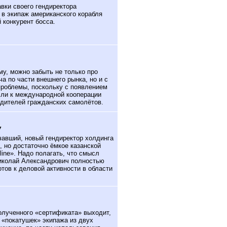
вки своего гендиректора
в экипаж американского корабля
 конкурент босса.
у, можно забыть не только про
а по части внешнего рынка, но и с
проблемы, поскольку с появлением
сли к международной кооперации
одителей гражданских самолётов.
У
авший, новый гендиректор холдинга
, но достаточно ёмкое казанской
ine». Надо полагать, что смысл
Николай Александрович полностью
отов к деловой активности в области
олученного «сертификата» выходит,
 «покатушек» экипажа из двух