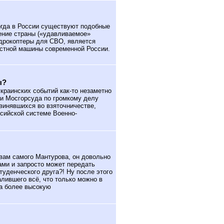
огда в России существуют подобные
ение страны («удавливаемое»
адрокоптеры для СВО, является
стной машины современной России.
ы?
краинских событий как-то незаметно
и Мосгорсуда по громкому делу
бвинявшихся во взяточничестве,
ссийской системе Военно-
вам самого Мантурова, он довольно
ми и запросто может передать
туденческого друга?! Ну после этого
алившего всё, что только можно в
а более высокую