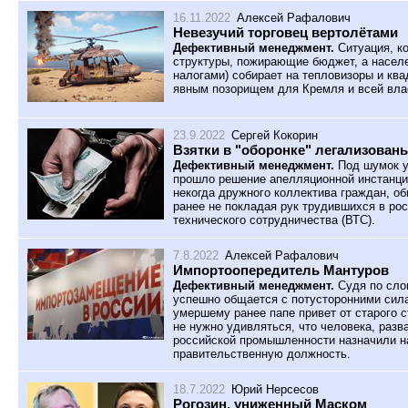
16.11.2022
Алексей Рафалович
Невезучий торговец вертолётами
Дефективный менеджмент.
Cитуация, к
структуры, пожирающие бюджет, а насел
налогами) собирает на тепловизоры и кв
явным позорищем для Кремля и всей вла
23.9.2022
Сергей Кокорин
Взятки в "оборонке" легализован
Дефективный менеджмент.
Под шумок у
прошло решение апелляционной инстанци
некогда дружного коллектива граждан, о
ранее не покладая рук трудившихся в ро
технического сотрудничества (ВТС).
7.8.2022
Алексей Рафалович
Импортоопередитель Мантуров
Дефективный менеджмент.
Судя по сло
успешно общается с потусторонними сила
умершему ранее папе привет от старого с
не нужно удивляться, что человека, разв
российской промышленности назначили н
правительственную должность.
18.7.2022
Юрий Нерсесов
Рогозин, униженный Маском