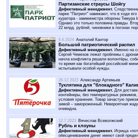
Партизанские страусы Шойгу
Дефективный менеджмент.
Следственны
парке "Патриот" намекают, что в ходе ег
куратора - замминистра обороны Тимура И
Однако это только половина правды. Втор
22 млрд. рублей, чиновники в погонах по
6.6.2024
Анатолий Кантор
Большой патриотический распил
Дефективный менеджмент.
Именно на с
Сергей Чемезов лежат проблемы с дронам
начла конфликта решали волонтёры, соби
то время как богатейший российский мини
испытывали особой нужды.
26.12.2023
Александр Артемьев
Тухлятина для "блокадного" Кали
Дефективный менеджмент.
Для доставк
контейнеры, без температурных режимов,
условия хранения. Товар зачастую приез
зимой – замороженный. Невероятная жадн
очевидна.
12.7.2023
Вячеслав Всеволжский
Рубль и клоуны
Дефективный менеджмент.
Игрища «пот
обесцениванием денег имеют свой предел