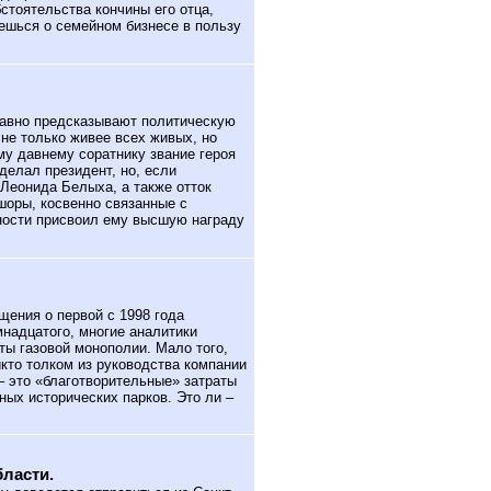
бстоятельства кончины его отца,
ешься о семейном бизнесе в пользу
авно предсказывают политическую
не только живее всех живых, но
у давнему соратнику звание героя
делал президент, но, если
Леонида Белыха, а также отток
шоры, косвенно связанные с
ьности присвоил ему высшую награду
ения о первой с 1998 года
мнадцатого, многие аналитики
ты газовой монополии. Мало того,
икто толком из руководства компании
 – это «благотворительные» затраты
ных исторических парков. Это ли –
бласти.