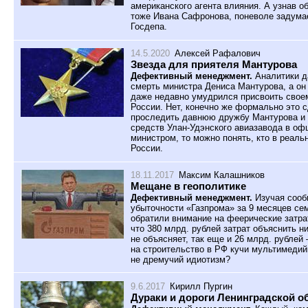
американского агента влияния. А узнав о
тоже Ивана Сафронова, поневоле задума
Госдепа.
14.5.2020
Алексей Рафалович
Звезда для приятеля Мантурова
Дефективный менеджмент.
Аналитики д
смерть министра Дениса Мантурова, а он 
даже недавно умудрился присвоить своем
России. Нет, конечно же формально это с
проследить давнюю дружбу Мантурова и 
средств Улан-Удэнского авиазавода в оф
министром, то можно понять, кто в реал
России.
18.11.2017
Максим Калашников
Мещане в геополитике
Дефективный менеджмент.
Изучая сообщ
убыточности «Газпрома» за 9 месяцев се
обратили внимание на феерические затра
что 380 млрд. рублей затрат объяснить н
не объясняет, так еще и 26 млрд. рублей
на строительство в РФ кучи мультимедий
не дремучий идиотизм?
9.6.2017
Кирилл Пургин
Дураки и дороги Ленинградской о