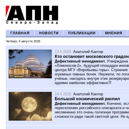
ГЛАВНАЯ
НОВОСТИ
ПУБЛИКАЦИИ
МНЕНИЯ
Четверг, 6 августа 2026
13.6.2026
Анатолий Кантор
Кто остановит московского градо
Дефективный менеджмент.
Утверждена 
«Ломоносов-2», будущей площадки иннов
центра МГУ «Воробьевы горы». Строения 
огромных пивных бочек. Неужели, по логи
учёные, находясь внутри этих резервуар
идеями наиболее эффективно?!
14.4.2026
Анатолий Кантор
Большой космический распил
Дефективный менеджмент.
Кончено, есл
переселению российского олигархата и чи
несомненно это очень полезная программ
сложности ради такой светлой цели. Но е