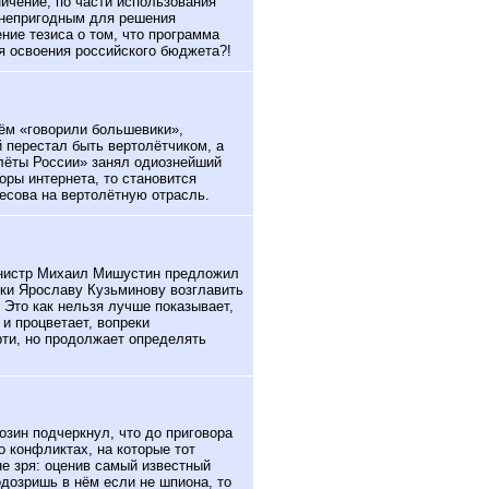
ичение, по части использования
 непригодным для решения
ние тезиса о том, что программа
я освоения российского бюджета?!
чём «говорили большевики»,
 перестал быть вертолётчиком, а
лёты России» занял одиознейший
оры интернета, то становится
лесова на вертолётную отрасль.
истр Михаил Мишустин предложил
и Ярославу Кузьминову возглавить
 Это как нельзя лучше показывает,
и процветает, вопреки
ти, но продолжает определять
зин подчеркнул, что до приговора
о конфликтах, на которые тот
не зря: оценив самый известный
одозришь в нём если не шпиона, то