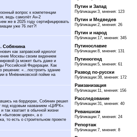
Путин и Запад
Публикации:3, мнения: 123
езонный вопрос к компетенции
ля, ведь самолёт Ан-2
Путин и Медведев
ачем же в 2025 году сертифицировать
Публикации:2, мнения: 26
виации уже 76 лет?!
Путин и народ
Публикации:17, мнения: 345
Путинославие
. Собянина
Публикации:8, мнения: 131
нович как заправский идеолог
ление Москвы своим видением
Путинюгенд
мировой (а может быть даже и
Публикации:5, мнения: 61
цы Российской Федерации. Как
то решение: «…построить здание
Развод по-русски
ции в Мнёвниковской пойме на
Публикации:38, мнения: 172
Рамзанизация
Публикации:11, мнения: 156
Расследование
вшись на бордюрах, Собянин решил
Публикации:31, мнения: 40
кт под кодовым названием «ЦИРК».
 и так хватает в обычной жизни
Реваншизм
м «бытовом цирке», а о
Публикации:7, мнения: 24
а, то есть о строительном проекте
Репортаж
Публикации:7, мнения: 8