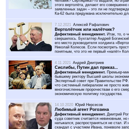
человек? Сертификат-то выдали, но огран
этого вертолёта, делают его совершенно
заявленных задач – это ли не подтвержде
Ка-62 была придумана исключительно дл
7.12.2021
Алексей Рафалович
Вертолётчик или налётчик?
Дефективный менеджмент.
Итак, то, о 
свершилось. Бухгалтер Андрей Богинский
его место руководителя холдинга «Верто
Николай Колесов. Если посмотреть прост
понятным, что это не первый «налёт» Ко
4.11.2021
Андрей Дмитриев
Cислибы, Путин дал приказ...
Дефективный менеджмент.
Премьер-мин
бывшему ректору Высшей школы экономик
Экспертный совет при Правительстве РФ.
что системный либерализм не просто жив 
многочисленным пророчествам о его смер
экономическую политику государства.
14.10.2020
Юрий Нерсесов
Любимый агент Рогозина
Дефективный менеджмент.
Дмитрий Рого
суда советник считается невиновным, но 
натыкался, распространяться не стал. И 
скандал с участием Ивана, поневоле зап