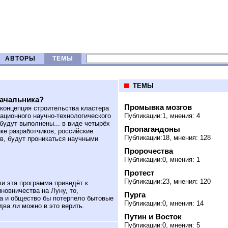
АВТОРЫ
ТЕМЫ
ТЕМЫ
начальника?
Промывка мозгов
концепция строительства кластера
ационного научно-технологического
Публикации:1, мнения: 4
будут выполнены... в виде четырёх
Пропагандоны
ке разработчиков, российские
Публикации:18, мнения: 128
ов, будут проникаться научными
Пророчества
Публикации:0, мнения: 1
Протест
Публикации:23, мнения: 120
и эта программа приведёт к
новничества на Луну, то,
Пурга
а и общество бы потерпело бытовые
Публикации:0, мнения: 14
два ли можно в это верить.
Путин и Восток
Публикации:0, мнения: 5