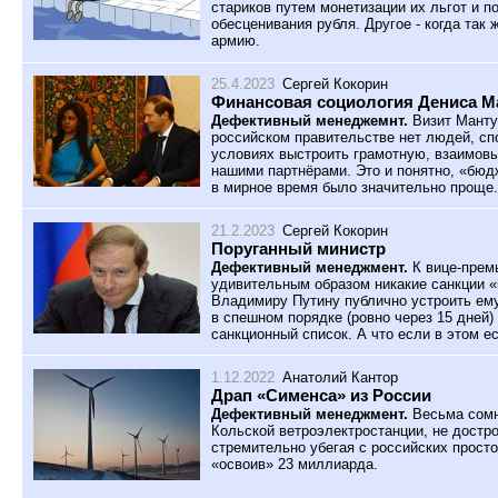
стариков путем монетизации их льгот и 
обесценивания рубля. Другое - когда так
армию.
25.4.2023
Сергей Кокорин
Финансовая социология Дениса М
Дефективный менеджемнт.
Визит Мантур
российском правительстве нет людей, с
условиях выстроить грамотную, взаимов
нашими партнёрами. Это и понятно, «бю
в мирное время было значительно проще.
21.2.2023
Сергей Кокорин
Поруганный министр
Дефективный менеджмент.
К вице-прем
удивительным образом никакие санкции «
Владимиру Путину публично устроить ему 
в спешном порядке (ровно через 15 дней
санкционный список. А что если в этом е
1.12.2022
Анатолий Кантор
Драп «Сименса» из России
Дефективный менеджмент.
Весьма сомн
Кольской ветроэлектростанции, не достро
стремительно убегая с российских просто
«освоив» 23 миллиарда.