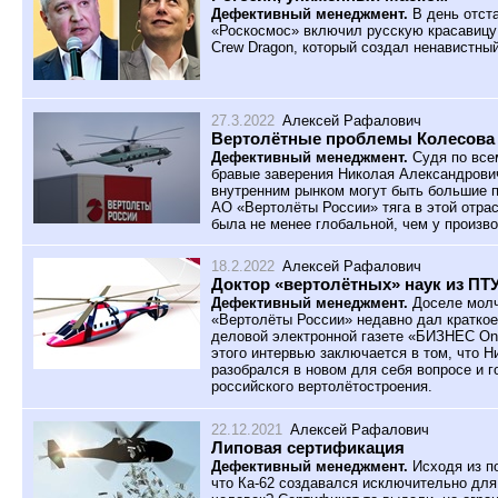
Дефективный менеджмент.
В день отста
«Роскосмос» включил русскую красавицу 
Crew Dragon, который создал ненавистный
27.3.2022
Алексей Рафалович
Вертолётные проблемы Колесова
Дефективный менеджмент.
Судя по всем
бравые заверения Николая Александрович
внутренним рынком могут быть большие 
АО «Вертолёты России» тяга в этой отра
была не менее глобальной, чем у произв
18.2.2022
Алексей Рафалович
Доктор «вертолётных» наук из ПТ
Дефективный менеджмент.
Доселе молч
«Вертолёты России» недавно дал краткое
деловой электронной газете «БИЗНЕС Onl
этого интервью заключается в том, что 
разобрался в новом для себя вопросе и г
российского вертолётостроения.
22.12.2021
Алексей Рафалович
Липовая сертификация
Дефективный менеджмент.
Исходя из п
что Ка-62 создавался исключительно для