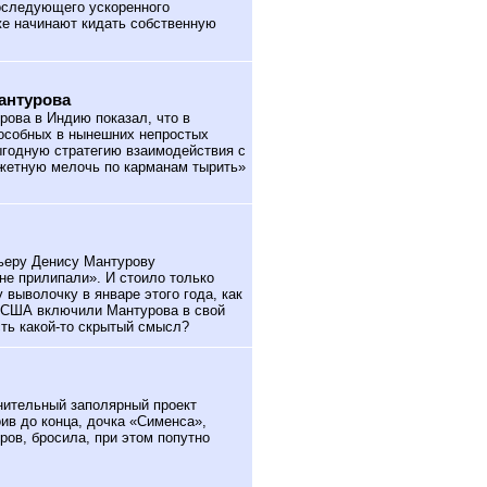
последующего ускоренного
 же начинают кидать собственную
антурова
ова в Индию показал, что в
пособных в нынешних непростых
ыгодную стратегию взаимодействия с
джетную мелочь по карманам тырить»
ьеру Денису Мантурову
не прилипали». И стоило только
выволочку в январе этого года, как
) США включили Мантурова в свой
сть какой-то скрытый смысл?
ительный заполярный проект
ив до конца, дочка «Сименса»,
ров, бросила, при этом попутно