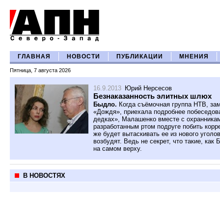
ГЛАВНАЯ
НОВОСТИ
ПУБЛИКАЦИИ
МНЕНИЯ
Пятница, 7 августа 2026
16.9.2013
Юрий Нерсесов
Безнаказанность элитных шлюх
Быдло.
Когда съёмочная группа НТВ, за
«Дождя», приехала подробнее побеседова
дедках», Малашенко вместе с охранника
разработанным ртом подруге побить корре
же будет вытаскивать ее из нового уголо
возбудят. Ведь не секрет, что такие, ка
на самом верху.
В НОВОСТЯХ