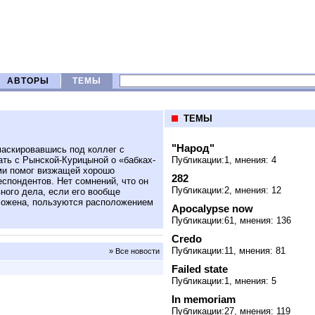
АВТОРЫ
ТЕМЫ
ТЕМЫ
"Народ"
маскировавшись под коллег с
ть с Рынской-Курицыной о «бабках-
Публикации:1, мнения: 4
ми помог визжащей хорошо
282
спондентов. Нет сомнений, что он
Публикации:2, мнения: 12
вного дела, если его вообще
к Божена, пользуются расположением
Apocalypse now
Публикации:61, мнения: 136
Credo
Публикации:11, мнения: 81
» Все новости
Failed state
Публикации:1, мнения: 5
In memoriam
Публикации:27, мнения: 119