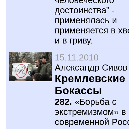
человеческого
достоинства” -
применялась и
применяется в хв
и в гриву.
15.11.2010
Александр Сивов
Кремлевские
Бокассы
282.
«Борьба с
экстремизмом» в
современной Рос