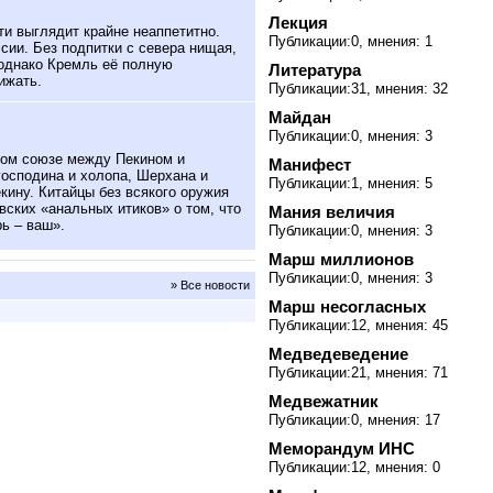
Лекция
и выглядит крайне неаппетитно.
Публикации:0, мнения: 1
сии. Без подпитки с севера нищая,
 однако Кремль её полную
Литература
ижать.
Публикации:31, мнения: 32
Майдан
Публикации:0, мнения: 3
ком союзе между Пекином и
Манифест
осподина и холопа, Шерхана и
Публикации:1, мнения: 5
кину. Китайцы без всякого оружия
ских «анальных итиков» о том, что
Мания величия
ь – ваш».
Публикации:0, мнения: 3
Марш миллионов
Публикации:0, мнения: 3
» Все новости
Марш несогласных
Публикации:12, мнения: 45
Медведеведение
Публикации:21, мнения: 71
Медвежатник
Публикации:0, мнения: 17
Меморандум ИНС
Публикации:12, мнения: 0