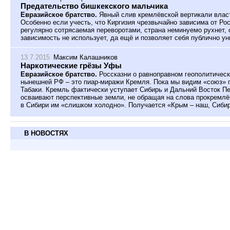
Предательство бишкекского мальчика
Евразийское братство.
Явный слив кремлёвской вертикали власт
Особенно если учесть, что Киргизия чрезвычайно зависима от Рос
регулярно сотрясаемая переворотами, страна неминуемо рухнет,
зависимость не использует, да ещё и позволяет себя публично ун
13.7.2015
Максим Калашников
Наркотические грёзы Уфы
Евразийское братство.
Россказни о равноправном геополитичес
нынешней РФ – это пиар-миражи Кремля. Пока мы видим «союз» г
Табаки. Кремль фактически уступает Сибирь и Дальний Восток Пе
осваивают перспективные земли, не обращая на слова прокремлёв
в Сибири им «слишком холодно». Получается «Крым – наш, Сибир
В НОВОСТЯХ