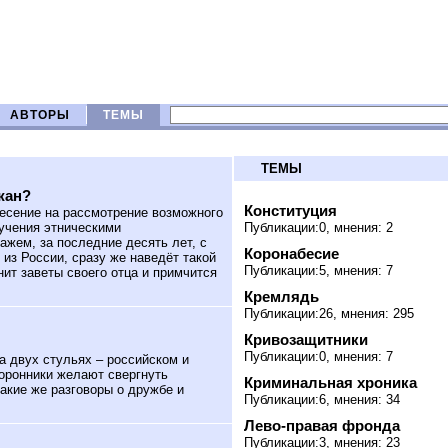
АВТОРЫ
ТЕМЫ
ТЕМЫ
жан?
Конституция
есение на рассмотрение возможного
лучения этническими
Публикации:0, мнения: 2
ажем, за последние десять лет, с
Коронабесие
з России, сразу же наведёт такой
Публикации:5, мнения: 7
ит заветы своего отца и примчится
Кремлядь
Публикации:26, мнения: 295
Кривозащитники
Публикации:0, мнения: 7
а двух стульях – российском и
торонники желают свергнуть
Криминальная хроника
акие же разговоры о дружбе и
Публикации:6, мнения: 34
Лево-правая фронда
Публикации:3, мнения: 23