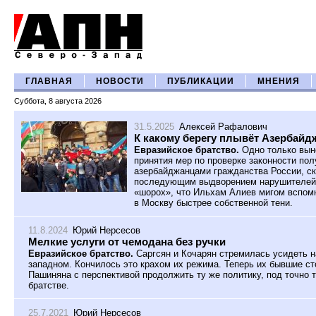
ГЛАВНАЯ
НОВОСТИ
ПУБЛИКАЦИИ
МНЕНИЯ
Суббота, 8 августа 2026
31.5.2025
Алексей Рафалович
К какому берегу плывёт Азербайд
Евразийское братство.
Одно только вын
принятия мер по проверке законности по
азербайджанцами гражданства России, ск
последующим выдворением нарушителей и
«шорох», что Ильхам Алиев мигом вспомн
в Москву быстрее собственной тени.
11.8.2024
Юрий Нерсесов
Мелкие услуги от чемодана без ручки
Евразийское братство.
Саргсян и Кочарян стремилась усидеть н
западном. Кончилось это крахом их режима. Теперь их бывшие с
Пашиняна с перспективой продолжить ту же политику, под точно т
братстве.
25.7.2021
Юрий Нерсесов