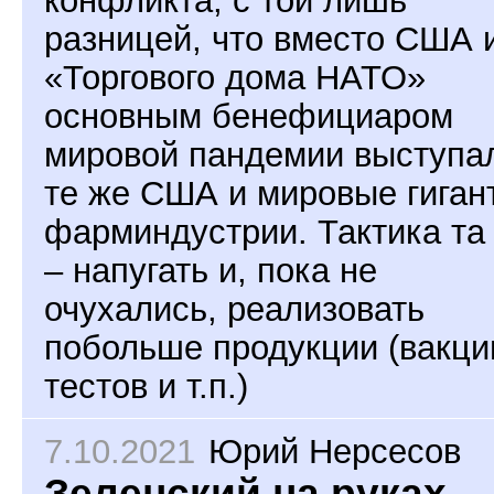
конфликта, с той лишь
разницей, что вместо США 
«Торгового дома НАТО»
основным бенефициаром
мировой пандемии выступа
те же США и мировые гиган
фарминдустрии. Тактика та
– напугать и, пока не
очухались, реализовать
побольше продукции (вакци
тестов и т.п.)
7.10.2021
Юрий Нерсесов
Зеленский на руках