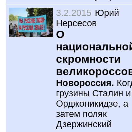
3.2.2015
Юрий
Нерсесов
О
национально
скромности
великороссо
Новороссия.
Ког
грузины Сталин и
Орджоникидзе, а
затем поляк
Дзержинский