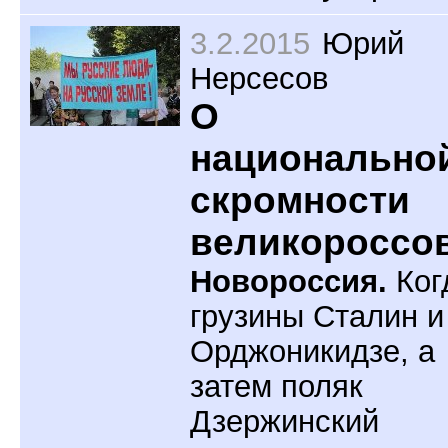
3.2.2015
Юрий
Нерсесов
О
национально
скромности
великороссо
Новороссия.
Ког
грузины Сталин и
Орджоникидзе, а
затем поляк
Дзержинский