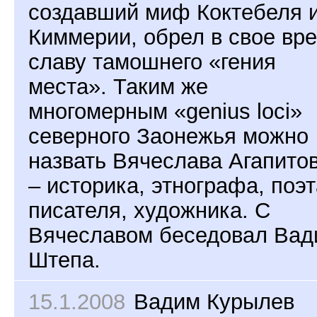
создавший миф Коктебеля 
Киммерии, обрел в свое вр
славу тамошнего «гения
места». Таким же
многомерным «genius loci»
северного Заонежья можно
назвать Вячеслава Агапито
– историка, этнографа, поэт
писателя, художника. C
Вячеславом беседовал Вад
Штепа.
15.1.2008
Вадим Курылев