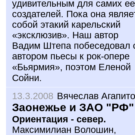
удивительным для самих ее
создателей. Пока она являе
собой этакий карельский
«эксклюзив». Наш автор
Вадим Штепа побеседовал 
автором
пьесы к рок-опере
«Бьярмия», поэтом Еленой
Сойни.
13.3.2008
Вячеслав Агапит
Заонежье и ЗАО "РФ"
Ориентация - север.
Максимилиан Волошин,