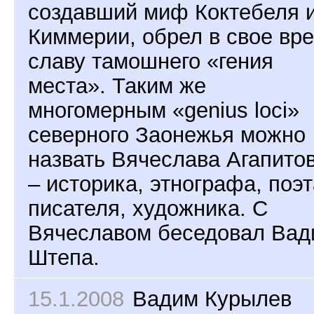
создавший миф Коктебеля 
Киммерии, обрел в свое вр
славу тамошнего «гения
места». Таким же
многомерным «genius loci»
северного Заонежья можно
назвать Вячеслава Агапито
– историка, этнографа, поэт
писателя, художника. C
Вячеславом беседовал Вад
Штепа.
15.1.2008
Вадим Курылев