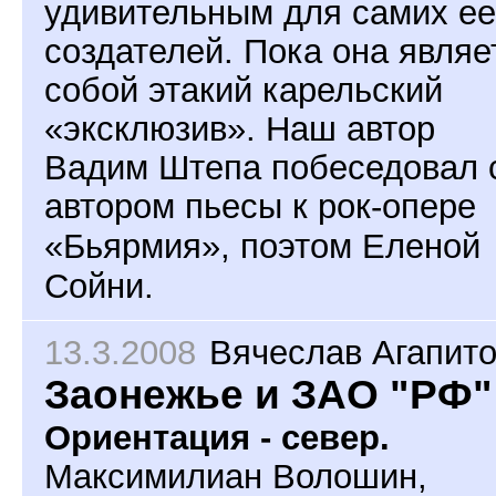
удивительным для самих ее
создателей. Пока она являе
собой этакий карельский
«эксклюзив». Наш автор
Вадим Штепа побеседовал 
автором
пьесы к рок-опере
«Бьярмия», поэтом Еленой
Сойни.
13.3.2008
Вячеслав Агапит
Заонежье и ЗАО "РФ"
Ориентация - север.
Максимилиан Волошин,